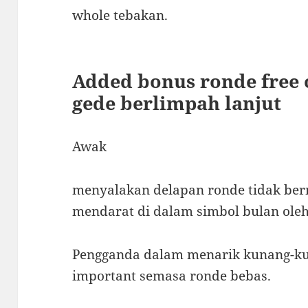
whole tebakan.
Added bonus ronde free 
gede berlimpah lanjut
Awak
menyalakan delapan ronde tidak ber
mendarat di dalam simbol bulan ole
Pengganda dalam menarik kunang-kun
important semasa ronde bebas.