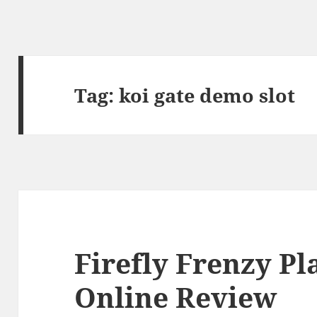
Tag:
koi gate demo slot
Firefly Frenzy Pl
Online Review