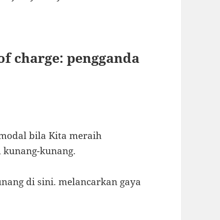
of charge: pengganda
modal bila Kita meraih
h kunang-kunang.
ang di sini. melancarkan gaya