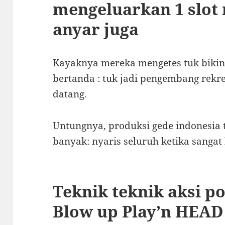
mengeluarkan 1 slot
anyar juga
Kayaknya mereka mengetes tuk bikin 
bertanda : tuk jadi pengembang rekr
datang.
Untungnya, produksi gede indonesi
banyak: nyaris seluruh ketika sangat
Teknik teknik aksi po
Blow up Play’n HEA