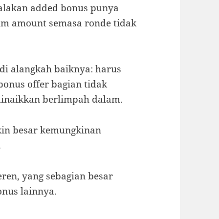
yalakan added bonus punya
mum amount semasa ronde tidak
di alangkah baiknya: harus
bonus offer bagian tidak
dinaikkan berlimpah dalam.
akin besar kemungkinan
.
eren, yang sebagian besar
nus lainnya.