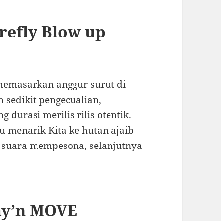
irefly Blow up
 memasarkan anggur surut di
h sedikit pengecualian,
 durasi merilis rilis otentik.
lu menarik Kita ke hutan ajaib
, suara mempesona, selanjutnya
lay’n MOVE