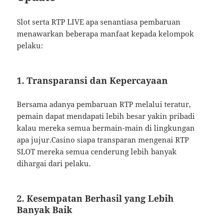
Slot serta RTP LIVE apa senantiasa pembaruan
menawarkan beberapa manfaat kepada kelompok
pelaku:
1. Transparansi dan Kepercayaan
Bersama adanya pembaruan RTP melalui teratur,
pemain dapat mendapati lebih besar yakin pribadi
kalau mereka semua bermain-main di lingkungan
apa jujur.Casino siapa transparan mengenai RTP
SLOT mereka semua cenderung lebih banyak
dihargai dari pelaku.
2. Kesempatan Berhasil yang Lebih
Banyak Baik