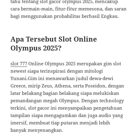
tahu tentang slot gacor olympus 2025, mencakup
cara bermain-main, fitur-fitur memesona, dan saran
bagi menggunakan probabilitas berhasil Engkau.
Apa Tersebut Slot Online
Olympus 2025?
slot 777
Online Olympus 2025 merupakan gim slot
newest siapa terinspirasi dengan mitologi
Yunani.Gim ini menawarkan judul dewa-dewi
Greece, mirip Zeus, Athena, serta Poseidon, dengan
latar belakang bagian belakang siapa melukiskan
pemandangan megah Olympus. Dengan technology
terkini, slot gacor ini menyampaikan pengetahuan
tampilan siapa mengagumkan dan juga audio yang
imersif, membuat tiap putaran menjadi lebih
banyak menyenangkan.