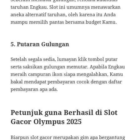
taruhan Engkau. Slot ini umumnya menawarkan
aneka alternatif taruhan, oleh karena itu Anda
mampu memilih pantas bersama budget Kamu.
5. Putaran Gulungan
Setelah segala sedia, lumayan klik tombol putar
serta saksikan gulungan memutar. Apabila Engkau
meraih campuran ikon siapa mengalahkan, Kamu
bakal mendapat pembayaran cocok dengan daftar
pembayaran apa ada.
Petunjuk guna Berhasil di Slot
Gacor Olympus 2025
Biarpun slot gacor merupakan gim apa bergantung