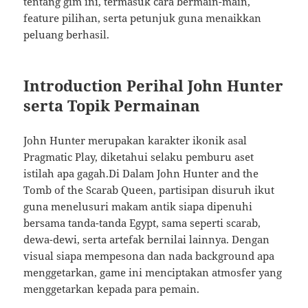
tentang gim ini, termasuk cara bermain-main,
feature pilihan, serta petunjuk guna menaikkan
peluang berhasil.
Introduction Perihal John Hunter
serta Topik Permainan
John Hunter merupakan karakter ikonik asal
Pragmatic Play, diketahui selaku pemburu aset
istilah apa gagah.Di Dalam John Hunter and the
Tomb of the Scarab Queen, partisipan disuruh ikut
guna menelusuri makam antik siapa dipenuhi
bersama tanda-tanda Egypt, sama seperti scarab,
dewa-dewi, serta artefak bernilai lainnya. Dengan
visual siapa mempesona dan nada background apa
menggetarkan, game ini menciptakan atmosfer yang
menggetarkan kepada para pemain.