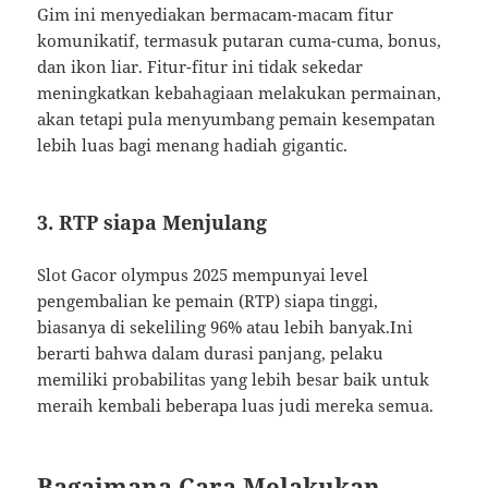
Gim ini menyediakan bermacam-macam fitur
komunikatif, termasuk putaran cuma-cuma, bonus,
dan ikon liar. Fitur-fitur ini tidak sekedar
meningkatkan kebahagiaan melakukan permainan,
akan tetapi pula menyumbang pemain kesempatan
lebih luas bagi menang hadiah gigantic.
3. RTP siapa Menjulang
Slot Gacor olympus 2025 mempunyai level
pengembalian ke pemain (RTP) siapa tinggi,
biasanya di sekeliling 96% atau lebih banyak.Ini
berarti bahwa dalam durasi panjang, pelaku
memiliki probabilitas yang lebih besar baik untuk
meraih kembali beberapa luas judi mereka semua.
Bagaimana Cara Melakukan