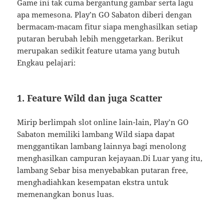
Game ini tak cuma bergantung gambar serta lagu
apa memesona. Play’n GO Sabaton diberi dengan
bermacam-macam fitur siapa menghasilkan setiap
putaran berubah lebih menggetarkan. Berikut
merupakan sedikit feature utama yang butuh
Engkau pelajari:
1. Feature Wild dan juga Scatter
Mirip berlimpah slot online lain-lain, Play’n GO
Sabaton memiliki lambang Wild siapa dapat
menggantikan lambang lainnya bagi menolong
menghasilkan campuran kejayaan.Di Luar yang itu,
lambang Sebar bisa menyebabkan putaran free,
menghadiahkan kesempatan ekstra untuk
memenangkan bonus luas.