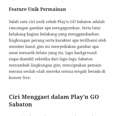
Feature Unik Permainan
Salah satu ciri unik sebab Play’n GO Sabaton adalah
rancangan gambar apa mengagumkan. Serta latar
belakang bagian belakang yang menggambarkan
lingkungan perang serta karakter apa terilhami oleh
member band, gim ini menyediakan gambar apa
amat menarik.Selain yang itu, lagu background
siapa diambil seketika dari lagu-lagu Sabaton
menambah lingkungan gim, menciptakan pemain
merasa seolah-olah mereka semua tengah berada di
konser live.
Ciri Menggaet dalam Play’n GO
Sabaton