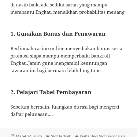
di nasib baik, ada sedikit saran yang mampu
membantu Engkau menaikkan probabilitas menang:
1. Gunakan Bonus dan Penawaran
Berlimpah casino online menyediakan bonus serta
promosi siapa mampu memperbaiki bankroll
Engkau.Jamin guna mengambil keuntungan
tawaran ini bagi bermain lebih long time.
2. Pelajari Tabel Pembayaran
Sebelum bermain, luangkan durasi bagi mengerti
daftar pelunasan.…
Diposkan
Kategori
Tag
Maret 24, 2025
Slot Terbaik
Daftar Judi Slot Gacor Hari