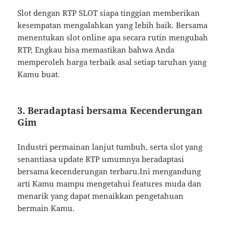
Slot dengan RTP SLOT siapa tinggian memberikan
kesempatan mengalahkan yang lebih baik. Bersama
menentukan slot online apa secara rutin mengubah
RTP, Engkau bisa memastikan bahwa Anda
memperoleh harga terbaik asal setiap taruhan yang
Kamu buat.
3. Beradaptasi bersama Kecenderungan
Gim
Industri permainan lanjut tumbuh, serta slot yang
senantiasa update RTP umumnya beradaptasi
bersama kecenderungan terbaru.Ini mengandung
arti Kamu mampu mengetahui features muda dan
menarik yang dapat menaikkan pengetahuan
bermain Kamu.