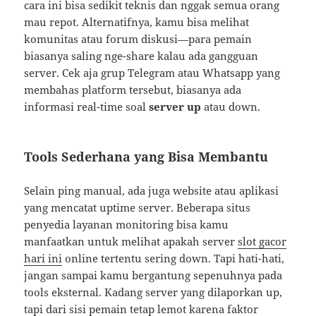
cara ini bisa sedikit teknis dan nggak semua orang
mau repot. Alternatifnya, kamu bisa melihat
komunitas atau forum diskusi—para pemain
biasanya saling nge-share kalau ada gangguan
server. Cek aja grup Telegram atau Whatsapp yang
membahas platform tersebut, biasanya ada
informasi real-time soal
server up
atau down.
Tools Sederhana yang Bisa Membantu
Selain ping manual, ada juga website atau aplikasi
yang mencatat uptime server. Beberapa situs
penyedia layanan monitoring bisa kamu
manfaatkan untuk melihat apakah server
slot gacor
hari ini
online tertentu sering down. Tapi hati-hati,
jangan sampai kamu bergantung sepenuhnya pada
tools eksternal. Kadang server yang dilaporkan up,
tapi dari sisi pemain tetap lemot karena faktor