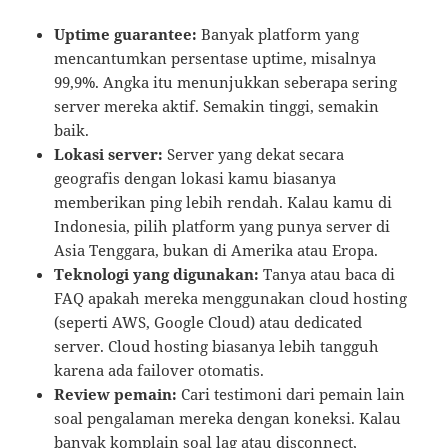
Uptime guarantee:
Banyak platform yang
mencantumkan persentase uptime, misalnya
99,9%. Angka itu menunjukkan seberapa sering
server mereka aktif. Semakin tinggi, semakin
baik.
Lokasi server:
Server yang dekat secara
geografis dengan lokasi kamu biasanya
memberikan ping lebih rendah. Kalau kamu di
Indonesia, pilih platform yang punya server di
Asia Tenggara, bukan di Amerika atau Eropa.
Teknologi yang digunakan:
Tanya atau baca di
FAQ apakah mereka menggunakan cloud hosting
(seperti AWS, Google Cloud) atau dedicated
server. Cloud hosting biasanya lebih tangguh
karena ada failover otomatis.
Review pemain:
Cari testimoni dari pemain lain
soal pengalaman mereka dengan koneksi. Kalau
banyak komplain soal lag atau disconnect,