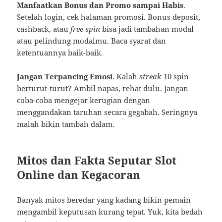
Manfaatkan Bonus dan Promo sampai Habis
.
Setelah login, cek halaman promosi. Bonus deposit,
cashback, atau
free spin
bisa jadi tambahan modal
atau pelindung modalmu. Baca syarat dan
ketentuannya baik-baik.
Jangan Terpancing Emosi
. Kalah
streak
10 spin
berturut-turut? Ambil napas, rehat dulu. Jangan
coba-coba mengejar kerugian dengan
menggandakan taruhan secara gegabah. Seringnya
malah bikin tambah dalam.
Mitos dan Fakta Seputar Slot
Online dan Kegacoran
Banyak mitos beredar yang kadang bikin pemain
mengambil keputusan kurang tepat. Yuk, kita bedah