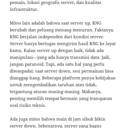
pemain, lokasi geografis server, dan kualitas
infrastruktur.
Mitos lain adalah bahwa saat server up, RNG
berubah dan peluang menang menurun. Faktanya,
RNG berjalan independen dari kondisi server.
Server hanya bertugas mengirim hasil RNG ke layar
kamu. Kalau server up dengan baik, tidak ada
manipulasi—yang ada hanya transmisi data. Jadi,
jangan paranoid. Tapi, ada satu hal yang perlu
diwaspadai: saat server down, sesi permainan bisa
dianggap hang. Beberapa platform punya kebijakan
untuk mengembalikan taruhan atau tidak,
tergantung aturan masing-masing. Makanya,
penting memilih tempat bermain yang transparan
soal risiko teknis.
Ada juga mitos bahwa main di jam sibuk bikin
server down. Sebenarnya, server yang bagus