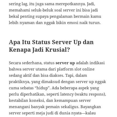
sering lag, itu juga sama merepotkannya. Jadi,
memahami seluk-beluk soal server ini bisa jadi
bekal penting supaya pengalaman bermain kamu
lebih nyaman dan nggak bikin emosi naik turun.
Apa Itu Status Server Up dan
Kenapa Jadi Krusial?
Secara sederhana, status
server up
adalah indikasi
bahwa server utama dari platform slot online
sedang aktif dan bisa diakses. Tapi, dalam
praktiknya, yang dimaksud dengan server up nggak
cuma sebatas “hidup”. Ada beberapa aspek yang
perlu diperhatikan, seperti latency (waktu respons),
kestabilan koneksi, dan kemampuan server
menangani banyak pemain sekaligus. Bayangkan
server seperti meja judi di dunia nyata—kalau