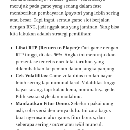
merujuk pada game yang sedang dalam fase
memberikan pembayaran (
payout
) yang lebih sering
atau besar. Tapi ingat, semua game slot berjalan
dengan RNG, jadi nggak ada yang jaminan. Yang bisa
kita lakukan adalah strategi pemilihan:
Lihat RTP (Return to Player)
: Cari game dengan
RTP tinggi, di atas 96%. Angka ini menunjukkan
persentase teoretis dari total taruhan yang
dikembalikan ke pemain dalam jangka panjang.
Cek Volatilitas
: Game volatilitas rendah bayar
lebih sering tapi nominal kecil. Volatilitas tinggi
bayar jarang, tapi kalau kena, nominalnya gede.
Pilih sesuai style dan modalmu.
Manfaatkan Fitur Demo
: Sebelum pakai uang
asli, coba versi demo-nya dulu. Ini cara bagus
buat ngerasain alur game, fitur bonus, dan
seberapa sering
scatter
atau
wild
muncul.