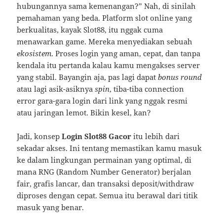
hubungannya sama kemenangan?” Nah, di sinilah
pemahaman yang beda. Platform slot online yang
berkualitas, kayak Slot88, itu nggak cuma
menawarkan game. Mereka menyediakan sebuah
ekosistem
. Proses login yang aman, cepat, dan tanpa
kendala itu pertanda kalau kamu mengakses server
yang stabil. Bayangin aja, pas lagi dapat
bonus round
atau lagi asik-asiknya
spin
, tiba-tiba connection
error gara-gara login dari link yang nggak resmi
atau jaringan lemot. Bikin kesel, kan?
Jadi, konsep
Login Slot88 Gacor
itu lebih dari
sekadar akses. Ini tentang memastikan kamu masuk
ke dalam lingkungan permainan yang optimal, di
mana RNG (Random Number Generator) berjalan
fair, grafis lancar, dan transaksi deposit/withdraw
diproses dengan cepat. Semua itu berawal dari titik
masuk yang benar.