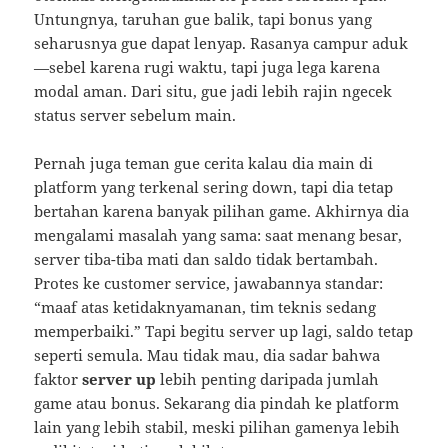
Untungnya, taruhan gue balik, tapi bonus yang
seharusnya gue dapat lenyap. Rasanya campur aduk
—sebel karena rugi waktu, tapi juga lega karena
modal aman. Dari situ, gue jadi lebih rajin ngecek
status server sebelum main.
Pernah juga teman gue cerita kalau dia main di
platform yang terkenal sering down, tapi dia tetap
bertahan karena banyak pilihan game. Akhirnya dia
mengalami masalah yang sama: saat menang besar,
server tiba-tiba mati dan saldo tidak bertambah.
Protes ke customer service, jawabannya standar:
“maaf atas ketidaknyamanan, tim teknis sedang
memperbaiki.” Tapi begitu server up lagi, saldo tetap
seperti semula. Mau tidak mau, dia sadar bahwa
faktor
server up
lebih penting daripada jumlah
game atau bonus. Sekarang dia pindah ke platform
lain yang lebih stabil, meski pilihan gamenya lebih