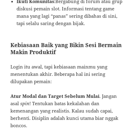
Ikuti Komunitas
:Bergabung di forum atau grup
diskusi pemain slot. Informasi tentang game
mana yang lagi “panas” sering dibahas di sini,
tapi selalu saring dengan bijak.
Kebiasaan Baik yang Bikin Sesi Bermain
Makin Produktif
Login itu awal, tapi kebiasaan mainmu yang
menentukan akhir. Beberapa hal ini sering
dilupakan pemain:
Atur Modal dan Target Sebelum Mulai
. Jangan
asal
spin
! Tentukan batas kekalahan dan
kemenangan yang realistis. Kalau sudah capai,
berhenti. Disiplin adalah kunci utama biar nggak
boncos.