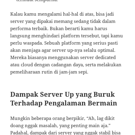
Kalau kamu mengalami hal-hal di atas, bisa jadi
server yang dipakai memang sedang tidak dalam
performa terbaik. Bukan berarti kamu harus
langsung menghindari platform tersebut, tapi kamu
perlu waspada. Sebuah platform yang serius pasti
akan menjaga agar server up-nya selalu optimal.
Mereka biasanya menggunakan server dedicated
atau cloud dengan cadangan daya, serta melakukan
pemeliharaan rutin di jam-jam sepi.
Dampak Server Up yang Buruk
Terhadap Pengalaman Bermain
Mungkin beberapa orang berpikir, “Ah, lag dikit
doang nggak masalah, yang penting main aja.”
Padahal, dampak dari server yang nggak stabil bisa