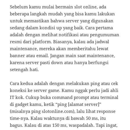
Sebelum kamu mulai bermain slot online, ada
beberapa langkah mudah yang bisa kamu lakukan
untuk memastikan bahwa server yang digunakan
sedang dalam kondisi up yang baik. Cara pertama
adalah dengan melihat notifikasi atau pengumuman
resmi dari platform. Biasanya, kalau ada jadwal
maintenance, mereka akan memberitahu lewat
banner atau email. Jangan main saat maintenance,
karena server pasti down atau hanya berfungsi
setengah hati.
Cara kedua adalah dengan melakukan ping atau cek
koneksi ke server game. Kamu nggak perlu jadi ahli
IT kok. Cukup buka command prompt atau terminal
di gadget kamu, ketik “ping [alamat server]”
(misalnya ping slotonline.com), lalu lihat response
time-nya. Kalau waktunya di bawah 50 ms, itu
bagus. Kalau di atas 150 ms, waspadalah. Tapi ingat,