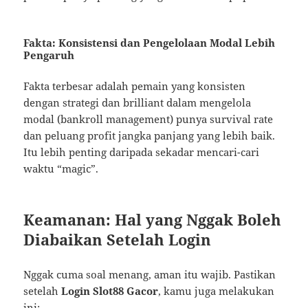
Fakta: Konsistensi dan Pengelolaan Modal Lebih
Pengaruh
Fakta terbesar adalah pemain yang konsisten
dengan strategi dan brilliant dalam mengelola
modal (bankroll management) punya survival rate
dan peluang profit jangka panjang yang lebih baik.
Itu lebih penting daripada sekadar mencari-cari
waktu “magic”.
Keamanan: Hal yang Nggak Boleh
Diabaikan Setelah Login
Nggak cuma soal menang, aman itu wajib. Pastikan
setelah
Login Slot88 Gacor
, kamu juga melakukan
ini: