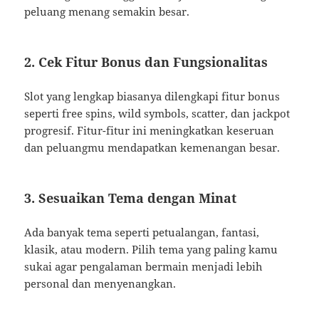
peluang menang semakin besar.
2. Cek Fitur Bonus dan Fungsionalitas
Slot yang lengkap biasanya dilengkapi fitur bonus
seperti free spins, wild symbols, scatter, dan jackpot
progresif. Fitur-fitur ini meningkatkan keseruan
dan peluangmu mendapatkan kemenangan besar.
3. Sesuaikan Tema dengan Minat
Ada banyak tema seperti petualangan, fantasi,
klasik, atau modern. Pilih tema yang paling kamu
sukai agar pengalaman bermain menjadi lebih
personal dan menyenangkan.