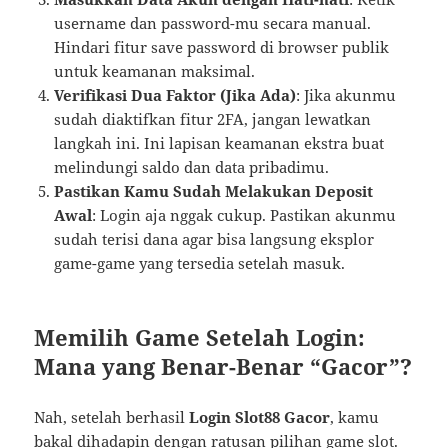
username dan password-mu secara manual.
Hindari fitur save password di browser publik
untuk keamanan maksimal.
Verifikasi Dua Faktor (Jika Ada)
: Jika akunmu
sudah diaktifkan fitur 2FA, jangan lewatkan
langkah ini. Ini lapisan keamanan ekstra buat
melindungi saldo dan data pribadimu.
Pastikan Kamu Sudah Melakukan Deposit
Awal
: Login aja nggak cukup. Pastikan akunmu
sudah terisi dana agar bisa langsung eksplor
game-game yang tersedia setelah masuk.
Memilih Game Setelah Login:
Mana yang Benar-Benar “Gacor”?
Nah, setelah berhasil
Login Slot88 Gacor
, kamu
bakal dihadapin dengan ratusan pilihan game slot.