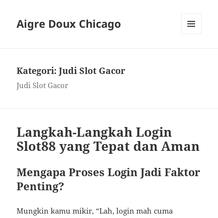
Aigre Doux Chicago
MENU
DAN
WIDGET
Kategori:
Judi Slot Gacor
Judi Slot Gacor
Langkah-Langkah Login
Slot88 yang Tepat dan Aman
Mengapa Proses Login Jadi Faktor
Penting?
Mungkin kamu mikir, “Lah, login mah cuma