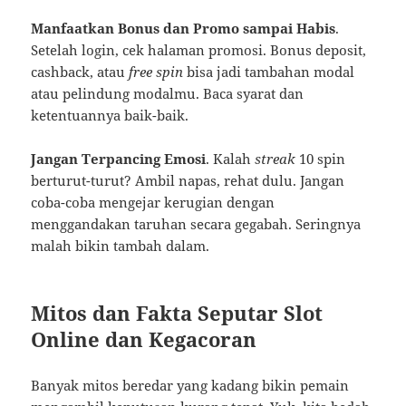
Manfaatkan Bonus dan Promo sampai Habis
.
Setelah login, cek halaman promosi. Bonus deposit,
cashback, atau
free spin
bisa jadi tambahan modal
atau pelindung modalmu. Baca syarat dan
ketentuannya baik-baik.
Jangan Terpancing Emosi
. Kalah
streak
10 spin
berturut-turut? Ambil napas, rehat dulu. Jangan
coba-coba mengejar kerugian dengan
menggandakan taruhan secara gegabah. Seringnya
malah bikin tambah dalam.
Mitos dan Fakta Seputar Slot
Online dan Kegacoran
Banyak mitos beredar yang kadang bikin pemain