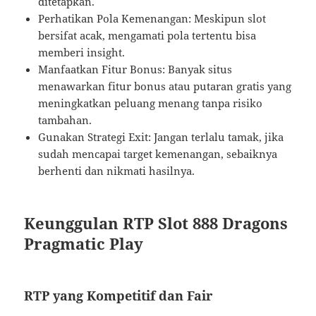
ditetapkan.
Perhatikan Pola Kemenangan: Meskipun slot
bersifat acak, mengamati pola tertentu bisa
memberi insight.
Manfaatkan Fitur Bonus: Banyak situs
menawarkan fitur bonus atau putaran gratis yang
meningkatkan peluang menang tanpa risiko
tambahan.
Gunakan Strategi Exit: Jangan terlalu tamak, jika
sudah mencapai target kemenangan, sebaiknya
berhenti dan nikmati hasilnya.
Keunggulan RTP Slot 888 Dragons
Pragmatic Play
RTP yang Kompetitif dan Fair