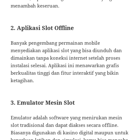
menambah keseruan.
2. Aplikasi Slot Offline
Banyak pengembang permainan mobile
menyediakan aplikasi slot yang bisa diunduh dan
dimainkan tanpa koneksi internet setelah proses
instalasi selesai. Aplikasi ini menawarkan grafis
berkualitas tinggi dan fitur interaktif yang bikin
ketagihan.
3. Emulator Mesin Slot
Emulator adalah software yang menirukan mesin
slot tradisional dan dapat diakses secara offline.
Biasanya digunakan di kasino digital maupun untuk
keperluan latihan dan simulasi. kamu bisa mencoba