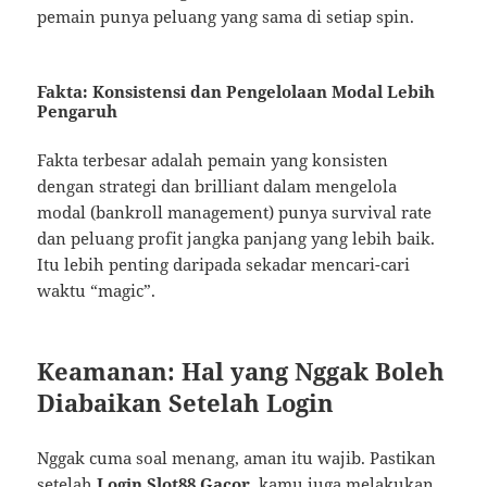
pemain punya peluang yang sama di setiap spin.
Fakta: Konsistensi dan Pengelolaan Modal Lebih
Pengaruh
Fakta terbesar adalah pemain yang konsisten
dengan strategi dan brilliant dalam mengelola
modal (bankroll management) punya survival rate
dan peluang profit jangka panjang yang lebih baik.
Itu lebih penting daripada sekadar mencari-cari
waktu “magic”.
Keamanan: Hal yang Nggak Boleh
Diabaikan Setelah Login
Nggak cuma soal menang, aman itu wajib. Pastikan
setelah
Login Slot88 Gacor
, kamu juga melakukan