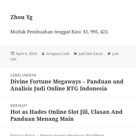
Zhou Yg
Mutlak Pembuahan tenggat Kini: $1, 995, 423.
Diposkan
Penulis
Kategori
Tag
April 4, 2024
Gregory Cook
Judi Slot Gacor
judi
pada
slot
Navigasi
SEBELUMNYA
pos
Divine Fortune Megaways – Panduan and
Pos
Analisis Judi Online RTG Indonesia
sebelumnya:
BERIKUT
Hot as Hades Online Slot Jili, Ulasan And
Pos
Panduan Menang Main
berikutnya:
Privacy Policy
Dengan bangga bertenaga WordPress