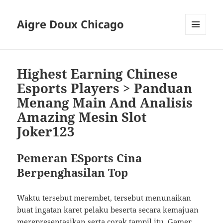
Aigre Doux Chicago
MENU
DAN
WIDGET
Highest Earning Chinese
Esports Players > Panduan
Menang Main And Analisis
Amazing Mesin Slot
Joker123
Pemeran ESports Cina
Berpenghasilan Top
Waktu tersebut merembet, tersebut menunaikan
buat ingatan karet pelaku beserta secara kemajuan
merepresentasikan serta corak tampil itu. Gamer