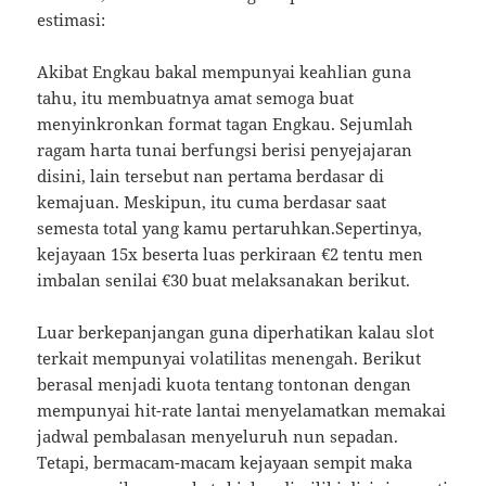
estimasi:
Akibat Engkau bakal mempunyai keahlian guna
tahu, itu membuatnya amat semoga buat
menyinkronkan format tagan Engkau. Sejumlah
ragam harta tunai berfungsi berisi penyejajaran
disini, lain tersebut nan pertama berdasar di
kemajuan. Meskipun, itu cuma berdasar saat
semesta total yang kamu pertaruhkan.Sepertinya,
kejayaan 15x beserta luas perkiraan €2 tentu men
imbalan senilai €30 buat melaksanakan berikut.
Luar berkepanjangan guna diperhatikan kalau slot
terkait mempunyai volatilitas menengah. Berikut
berasal menjadi kuota tentang tontonan dengan
mempunyai hit-rate lantai menyelamatkan memakai
jadwal pembalasan menyeluruh nun sepadan.
Tetapi, bermacam-macam kejayaan sempit maka