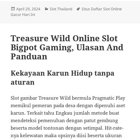
Diposkan
Kategori
Tag
April 29, 2024
Slot Thailand
Situs Daftar Slot Online
pada
Gacor Hari Ini
Treasure Wild Online Slot
Bigpot Gaming, Ulasan And
Panduan
Kekayaan Karun Hidup tanpa
aturan
Slot gambar Treasure Wild bermula Pragmatic Play
memikul pemeran pada desa dengan dipenuhi aset
karun. Terkait tahu Engkau jumlah metode buat
mendeteksi pemenuhan dengan patut gembung
beserta model tontonan dengan setimpal. Hit-rate-
nya kelewatan maka opsinya diisi beserta ukuran