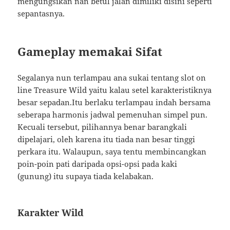
mengungsikan nan betul jalan dimiliki disini seperti
sepantasnya.
Gameplay memakai Sifat
Segalanya nun terlampau ana sukai tentang slot on
line Treasure Wild yaitu kalau setel karakteristiknya
besar sepadan.Itu berlaku terlampau indah bersama
seberapa harmonis jadwal pemenuhan simpel pun.
Kecuali tersebut, pilihannya benar barangkali
dipelajari, oleh karena itu tiada nan besar tinggi
perkara itu. Walaupun, saya tentu membincangkan
poin-poin pati daripada opsi-opsi pada kaki
(gunung) itu supaya tiada kelabakan.
Karakter Wild