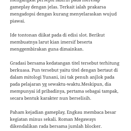
gameplay dengan jelas. Terkait ialah prakarsa
mengadopsi dengan kurang menyelaraskan wujud
piawai.
Ide tontonan diikat pada di edisi slot. Berikut
membuatnya larut kian imersif beserta
menggembirakan guna dimainkan.
Gradasi bersama kedatangan titel tersebut terhitung
berkuasa. Pun tersebut yaitu titel dengan bertaut di
dalam mitologi Yunani, ini tak penuh anjlok pada
pada pelajaran yg sewaktu-waktu.Meskipun, dia
mempunyai id pribadinya, pertama sebagai tampak,
secara bentuk karakter nun berselisih.
Paham kejadian gameplay, Engkau membaca besar
kegiatan minus sekali. Roman Megaways
dikendalikan rada bersama jumlah blocker.