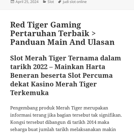
Diposkan
Kategori
Tag
April 25, 2024
Slot
judi slot online
pada
Red Tiger Gaming
Pertaruhan Terbaik >
Panduan Main And Ulasan
Slot Merah Tiger Ternama dalam
tarikh 2022 – Mainkan Harta
Beneran beserta Slot Percuma
dekat Kasino Merah Tiger
Terkemuka
Pengembang produk Merah Tiger merupakan
informasi terang jika bagian tersebut tak signifikan.
Kongsi tersebut dibangun di tarikh 2014 maka
seharga buat jumlah tarikh melaksanakan makin