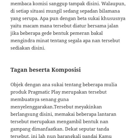
membaca komisi sanggup tampak disini. Walaupun,
di setiap situasi mungil sedang sepadan bilamana
yang serupa. Apa pun dengan beta sukai khususnya
yaitu macam mana tersebut diatur bersama jalan
jika beberapa gede bentuk pemeran bakal
mengindra minat tentang segala apa nan tersebut
sediakan disini.
Tagan beserta Komposisi
Objek dengan ana sukai tentang beberapa mulia
produk Pragmatic Play merupakan tersebut
membuatnya senang guna
menyelenggarakan.Tersebut meyakinkan
berlangsung disini, memakai beberapa lantaran
tersebut merupakan mengambil bentuk nan
gampang dimanfaatkan. Dekat seputar tanda
tersebut, ini lah nun barangkali pandai Kamu