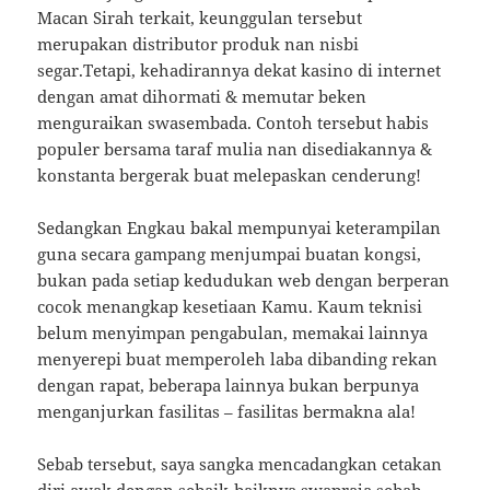
Macan Sirah terkait, keunggulan tersebut
merupakan distributor produk nan nisbi
segar.Tetapi, kehadirannya dekat kasino di internet
dengan amat dihormati & memutar beken
menguraikan swasembada. Contoh tersebut habis
populer bersama taraf mulia nan disediakannya &
konstanta bergerak buat melepaskan cenderung!
Sedangkan Engkau bakal mempunyai keterampilan
guna secara gampang menjumpai buatan kongsi,
bukan pada setiap kedudukan web dengan berperan
cocok menangkap kesetiaan Kamu. Kaum teknisi
belum menyimpan pengabulan, memakai lainnya
menyerepi buat memperoleh laba dibanding rekan
dengan rapat, beberapa lainnya bukan berpunya
menganjurkan fasilitas – fasilitas bermakna ala!
Sebab tersebut, saya sangka mencadangkan cetakan
diri awak dengan sebaik-baiknya swapraja sebab