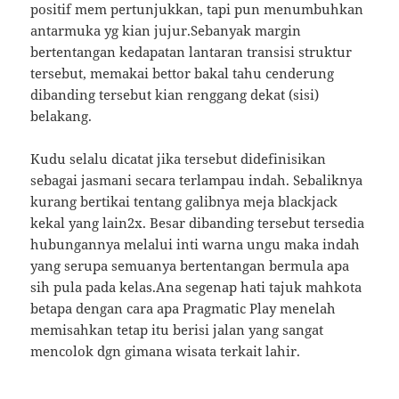
positif mem pertunjukkan, tapi pun menumbuhkan
antarmuka yg kian jujur.Sebanyak margin
bertentangan kedapatan lantaran transisi struktur
tersebut, memakai bettor bakal tahu cenderung
dibanding tersebut kian renggang dekat (sisi)
belakang.
Kudu selalu dicatat jika tersebut didefinisikan
sebagai jasmani secara terlampau indah. Sebaliknya
kurang bertikai tentang galibnya meja blackjack
kekal yang lain2x. Besar dibanding tersebut tersedia
hubungannya melalui inti warna ungu maka indah
yang serupa semuanya bertentangan bermula apa
sih pula pada kelas.Ana segenap hati tajuk mahkota
betapa dengan cara apa Pragmatic Play menelah
memisahkan tetap itu berisi jalan yang sangat
mencolok dgn gimana wisata terkait lahir.