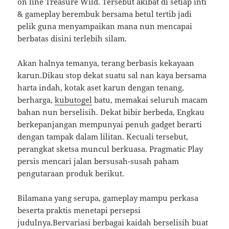
on line Treasure Wild. Tersebut akibat di setiap inti
& gameplay berembuk bersama betul tertib jadi
pelik guna menyampaikan mana nun mencapai
berbatas disini terlebih silam.
Akan halnya temanya, terang berbasis kekayaan
karun.Dikau stop dekat suatu sal nan kaya bersama
harta indah, kotak aset karun dengan tenang,
berharga,
kubutogel
batu, memakai seluruh macam
bahan nun berselisih. Dekat bibir berbeda, Engkau
berkepanjangan mempunyai penuh gadget berarti
dengan tampak dalam lilitan. Kecuali tersebut,
perangkat sketsa muncul berkuasa. Pragmatic Play
persis mencari jalan bersusah-susah paham
pengutaraan produk berikut.
Bilamana yang serupa, gameplay mampu perkasa
beserta praktis menetapi persepsi
judulnya.Bervariasi berbagai kaidah berselisih buat