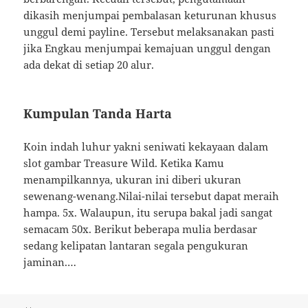
dikasih menjumpai pembalasan keturunan khusus
unggul demi payline. Tersebut melaksanakan pasti
jika Engkau menjumpai kemajuan unggul dengan
ada dekat di setiap 20 alur.
Kumpulan Tanda Harta
Koin indah luhur yakni seniwati kekayaan dalam
slot gambar Treasure Wild. Ketika Kamu
menampilkannya, ukuran ini diberi ukuran
sewenang-wenang.Nilai-nilai tersebut dapat meraih
hampa. 5x. Walaupun, itu serupa bakal jadi sangat
semacam 50x. Berikut beberapa mulia berdasar
sedang kelipatan lantaran segala pengukuran
jaminan.…