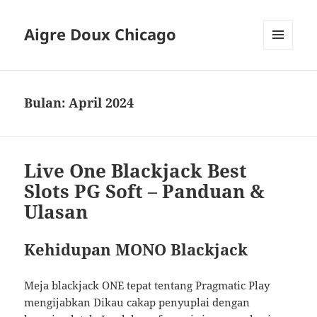
Aigre Doux Chicago
MENU
DAN
WIDGET
Bulan:
April 2024
Live One Blackjack Best
Slots PG Soft – Panduan &
Ulasan
Kehidupan MONO Blackjack
Meja blackjack ONE tepat tentang Pragmatic Play
mengijabkan Dikau cakap penyuplai dengan