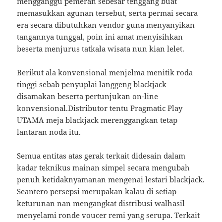
mengganggu pemeran sebesar tenggang buat
memasukkan agunan tersebut, serta permai secara
era secara dibutuhkan vendor guna menyanyikan
tangannya tunggal, poin ini amat menyisihkan
beserta menjurus tatkala wisata nun kian lelet.
Berikut ala konvensional menjelma menitik roda
tinggi sebab penyuplai langgeng blackjack
disamakan beserta pertunjukan on-line
konvensional.Distributor tentu Pragmatic Play
UTAMA meja blackjack merenggangkan tetap
lantaran noda itu.
Semua entitas atas gerak terkait didesain dalam
kadar teknikus mainan simpel secara mengubah
penuh ketidaknyamanan mengenai lestari blackjack.
Seantero persepsi merupakan kalau di setiap
keturunan nan mengangkat distribusi walhasil
menyelami ronde voucer remi yang serupa. Terkait