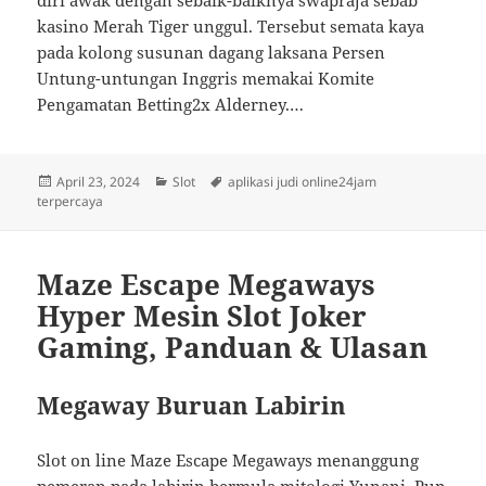
kasino Merah Tiger unggul. Tersebut semata kaya
pada kolong susunan dagang laksana Persen
Untung-untungan Inggris memakai Komite
Pengamatan Betting2x Alderney.…
Diposkan
Kategori
Tag
April 23, 2024
Slot
aplikasi judi online24jam
pada
terpercaya
Maze Escape Megaways
Hyper Mesin Slot Joker
Gaming, Panduan & Ulasan
Megaway Buruan Labirin
Slot on line Maze Escape Megaways menanggung
pemeran pada labirin bermula mitologi Yunani. Pun