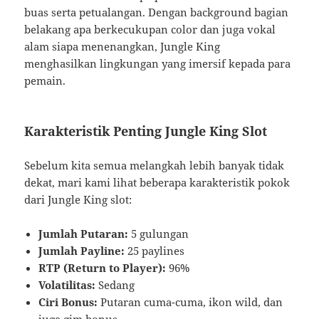
buas serta petualangan. Dengan background bagian
belakang apa berkecukupan color dan juga vokal
alam siapa menenangkan, Jungle King
menghasilkan lingkungan yang imersif kepada para
pemain.
Karakteristik Penting Jungle King Slot
Sebelum kita semua melangkah lebih banyak tidak
dekat, mari kami lihat beberapa karakteristik pokok
dari Jungle King slot:
Jumlah Putaran:
5 gulungan
Jumlah Payline:
25 paylines
RTP (Return to Player):
96%
Volatilitas:
Sedang
Ciri Bonus:
Putaran cuma-cuma, ikon wild, dan
juga gim bonus