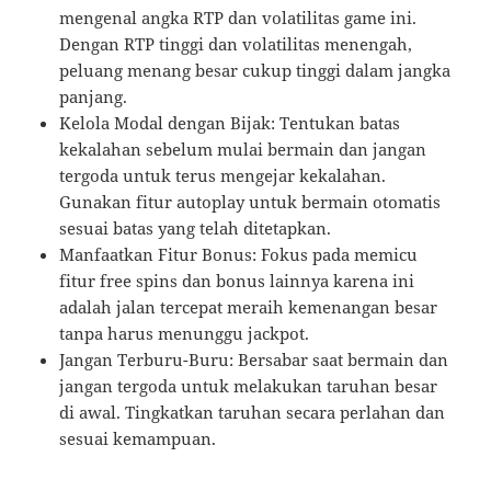
mengenal angka RTP dan volatilitas game ini.
Dengan RTP tinggi dan volatilitas menengah,
peluang menang besar cukup tinggi dalam jangka
panjang.
Kelola Modal dengan Bijak: Tentukan batas
kekalahan sebelum mulai bermain dan jangan
tergoda untuk terus mengejar kekalahan.
Gunakan fitur autoplay untuk bermain otomatis
sesuai batas yang telah ditetapkan.
Manfaatkan Fitur Bonus: Fokus pada memicu
fitur free spins dan bonus lainnya karena ini
adalah jalan tercepat meraih kemenangan besar
tanpa harus menunggu jackpot.
Jangan Terburu-Buru: Bersabar saat bermain dan
jangan tergoda untuk melakukan taruhan besar
di awal. Tingkatkan taruhan secara perlahan dan
sesuai kemampuan.