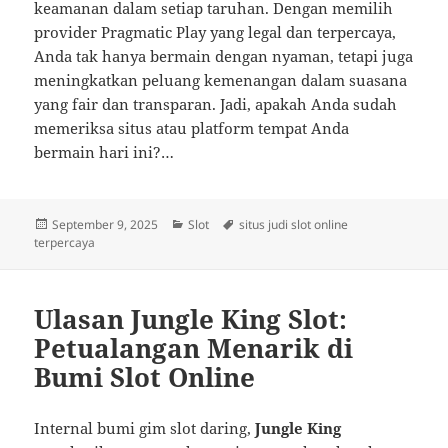
keamanan dalam setiap taruhan. Dengan memilih
provider Pragmatic Play yang legal dan terpercaya,
Anda tak hanya bermain dengan nyaman, tetapi juga
meningkatkan peluang kemenangan dalam suasana
yang fair dan transparan. Jadi, apakah Anda sudah
memeriksa situs atau platform tempat Anda
bermain hari ini?…
Diposkan
Kategori
Tag
September 9, 2025
Slot
situs judi slot online
pada
terpercaya
Ulasan Jungle King Slot:
Petualangan Menarik di
Bumi Slot Online
Internal bumi gim slot daring,
Jungle King