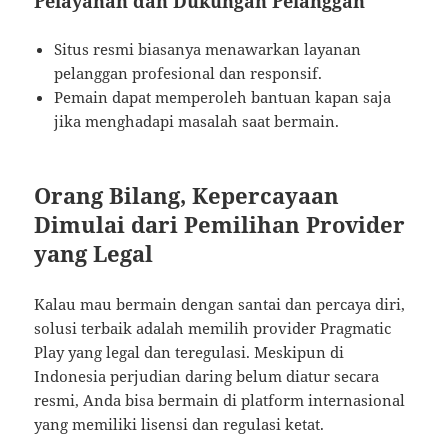
Pelayanan dan Dukungan Pelanggan
Situs resmi biasanya menawarkan layanan
pelanggan profesional dan responsif.
Pemain dapat memperoleh bantuan kapan saja
jika menghadapi masalah saat bermain.
Orang Bilang, Kepercayaan
Dimulai dari Pemilihan Provider
yang Legal
Kalau mau bermain dengan santai dan percaya diri,
solusi terbaik adalah memilih provider Pragmatic
Play yang legal dan teregulasi. Meskipun di
Indonesia perjudian daring belum diatur secara
resmi, Anda bisa bermain di platform internasional
yang memiliki lisensi dan regulasi ketat.