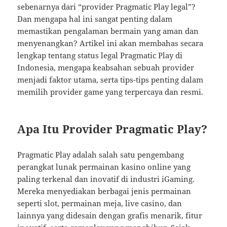
sebenarnya dari “provider Pragmatic Play legal”?
Dan mengapa hal ini sangat penting dalam
memastikan pengalaman bermain yang aman dan
menyenangkan? Artikel ini akan membahas secara
lengkap tentang status legal Pragmatic Play di
Indonesia, mengapa keabsahan sebuah provider
menjadi faktor utama, serta tips-tips penting dalam
memilih provider game yang terpercaya dan resmi.
Apa Itu Provider Pragmatic Play?
Pragmatic Play adalah salah satu pengembang
perangkat lunak permainan kasino online yang
paling terkenal dan inovatif di industri iGaming.
Mereka menyediakan berbagai jenis permainan
seperti slot, permainan meja, live casino, dan
lainnya yang didesain dengan grafis menarik, fitur