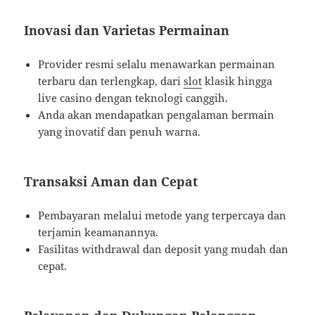
Inovasi dan Varietas Permainan
Provider resmi selalu menawarkan permainan
terbaru dan terlengkap, dari
slot
klasik hingga
live casino dengan teknologi canggih.
Anda akan mendapatkan pengalaman bermain
yang inovatif dan penuh warna.
Transaksi Aman dan Cepat
Pembayaran melalui metode yang terpercaya dan
terjamin keamanannya.
Fasilitas withdrawal dan deposit yang mudah dan
cepat.