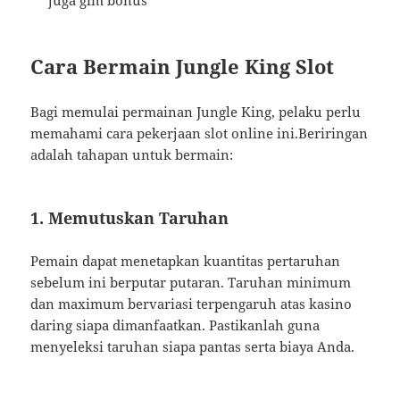
Cara Bermain Jungle King Slot
Bagi memulai permainan Jungle King, pelaku perlu
memahami cara pekerjaan slot online ini.Beriringan
adalah tahapan untuk bermain:
1. Memutuskan Taruhan
Pemain dapat menetapkan kuantitas pertaruhan
sebelum ini berputar putaran. Taruhan minimum
dan maximum bervariasi terpengaruh atas kasino
daring siapa dimanfaatkan. Pastikanlah guna
menyeleksi taruhan siapa pantas serta biaya Anda.