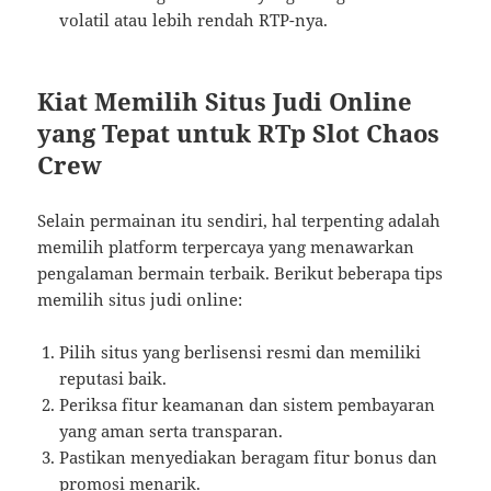
volatil atau lebih rendah RTP-nya.
Kiat Memilih Situs Judi Online
yang Tepat untuk RTp Slot Chaos
Crew
Selain permainan itu sendiri, hal terpenting adalah
memilih platform terpercaya yang menawarkan
pengalaman bermain terbaik. Berikut beberapa tips
memilih situs judi online:
Pilih situs yang berlisensi resmi dan memiliki
reputasi baik.
Periksa fitur keamanan dan sistem pembayaran
yang aman serta transparan.
Pastikan menyediakan beragam fitur bonus dan
promosi menarik.