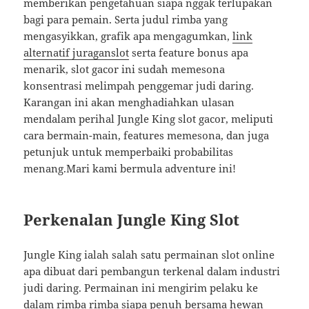
memberikan pengetahuan siapa nggak terlupakan
bagi para pemain. Serta judul rimba yang
mengasyikkan, grafik apa mengagumkan,
link
alternatif juraganslot
serta feature bonus apa
menarik, slot gacor ini sudah memesona
konsentrasi melimpah penggemar judi daring.
Karangan ini akan menghadiahkan ulasan
mendalam perihal Jungle King slot gacor, meliputi
cara bermain-main, features memesona, dan juga
petunjuk untuk memperbaiki probabilitas
menang.Mari kami bermula adventure ini!
Perkenalan Jungle King Slot
Jungle King ialah salah satu permainan slot online
apa dibuat dari pembangun terkenal dalam industri
judi daring. Permainan ini mengirim pelaku ke
dalam rimba rimba siapa penuh bersama hewan