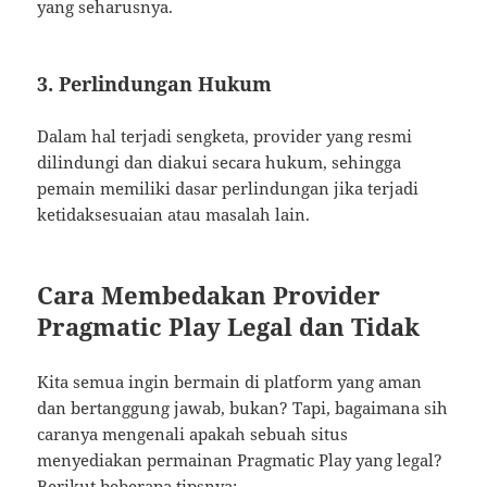
yang seharusnya.
3. Perlindungan Hukum
Dalam hal terjadi sengketa, provider yang resmi
dilindungi dan diakui secara hukum, sehingga
pemain memiliki dasar perlindungan jika terjadi
ketidaksesuaian atau masalah lain.
Cara Membedakan Provider
Pragmatic Play Legal dan Tidak
Kita semua ingin bermain di platform yang aman
dan bertanggung jawab, bukan? Tapi, bagaimana sih
caranya mengenali apakah sebuah situs
menyediakan permainan Pragmatic Play yang legal?
Berikut beberapa tipsnya: