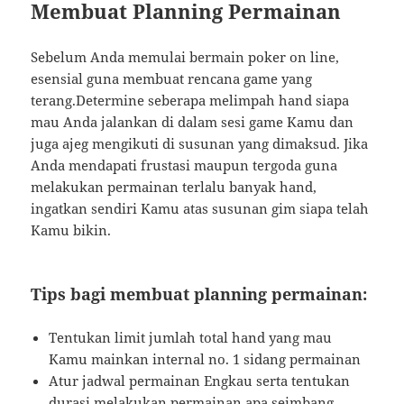
Membuat Planning Permainan
Sebelum Anda memulai bermain poker on line,
esensial guna membuat rencana game yang
terang.Determine seberapa melimpah hand siapa
mau Anda jalankan di dalam sesi game Kamu dan
juga ajeg mengikuti di susunan yang dimaksud. Jika
Anda mendapati frustasi maupun tergoda guna
melakukan permainan terlalu banyak hand,
ingatkan sendiri Kamu atas susunan gim siapa telah
Kamu bikin.
Tips bagi membuat planning permainan:
Tentukan limit jumlah total hand yang mau
Kamu mainkan internal no. 1 sidang permainan
Atur jadwal permainan Engkau serta tentukan
durasi melakukan permainan apa seimbang