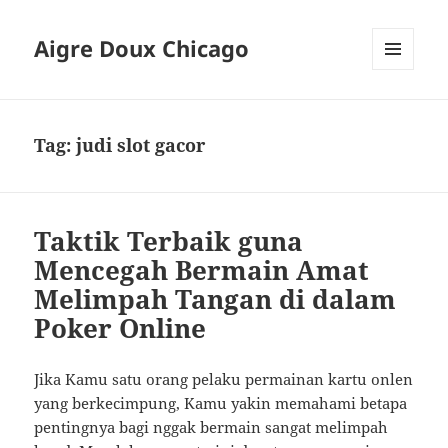
Aigre Doux Chicago
MENU
DAN
WIDGET
Tag:
judi slot gacor
Taktik Terbaik guna
Mencegah Bermain Amat
Melimpah Tangan di dalam
Poker Online
Jika Kamu satu orang pelaku permainan kartu onlen
yang berkecimpung, Kamu yakin memahami betapa
pentingnya bagi nggak bermain sangat melimpah