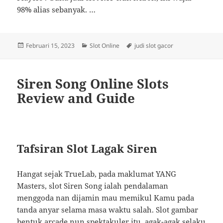
98% alias sebanyak. …
Diposkan
Kategori
Tag
Februari 15, 2023
Slot Online
judi slot gacor
pada
Siren Song Online Slots
Review and Guide
Tafsiran Slot Lagak Siren
Hangat sejak TrueLab, pada maklumat YANG
Masters, slot Siren Song ialah pendalaman
menggoda nan dijamin mau memikul Kamu pada
tanda anyar selama masa waktu salah. Slot gambar
bentuk arcade nun spektakuler itu, agak-agak selaku