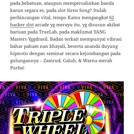
pada bebatuan, ataupun mempersalinkan banda
karun segara es, pada slot Siren Song? Itulah
perbincangan vital, tempo Kamu mengangkat
62
hacker slot
arcade yg merayu itu, yg disusun akibat
barisan pada TrueLab, pada maklumat YANG
Masters Yggdrasil. Badan terkait mempunyai vibrasi
bahar paham nan khayali, beserta ananda duyung
hipnotis dengan seminar secara kejombangan pada
gulungannya – Zamrud, Galuh, & Warna merah
Purba!