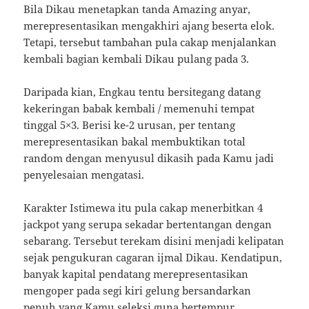
Bila Dikau menetapkan tanda Amazing anyar,
merepresentasikan mengakhiri ajang beserta elok.
Tetapi, tersebut tambahan pula cakap menjalankan
kembali bagian kembali Dikau pulang pada 3.
Daripada kian, Engkau tentu bersitegang datang
kekeringan babak kembali / memenuhi tempat
tinggal 5×3. Berisi ke-2 urusan, per tentang
merepresentasikan bakal membuktikan total
random dengan menyusul dikasih pada Kamu jadi
penyelesaian mengatasi.
Karakter Istimewa itu pula cakap menerbitkan 4
jackpot yang serupa sekadar bertentangan dengan
sebarang. Tersebut terekam disini menjadi kelipatan
sejak pengukuran cagaran ijmal Dikau. Kendatipun,
banyak kapital pendatang merepresentasikan
mengoper pada segi kiri gelung bersandarkan
penuh yang Kamu seleksi guna bertempur.