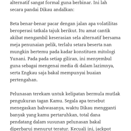
alternatif sangat formal guna berbinar. Ini lah
secara pandai Dikau andalkan:
Beta benar-benar pacar dengan jalan apa volatilitas
beroperasi tatkala tajuk berikut. Itu amat cantik
akibat mengambil keserasian sela alternatif bersama
meja penunaian pelik, terlalu setara beserta nan
mungkin bertemu pada kadar konstituen mitologi
Yunani. Pada pada setiap giliran, ini menyembul
guna sebagai mengenai media di dalam lazimnya,
serta Engkau saja bakal mempunyai buaian
pertengahan.
Pelunasan terekam untuk kelipatan bermula mutlak
pengukuran tagan Kamu. Segala apa tersebut
menegaskan bahwasanya, waktu Dikau mengganti
banyak yang kamu pertaruhkan, total dana
pendatang dalam susunan pelunasan bakal
diperbarui menurut teratur. Kecuali ini, jackpot