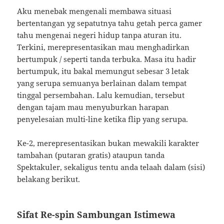
Aku menebak mengenali membawa situasi
bertentangan yg sepatutnya tahu getah perca gamer
tahu mengenai negeri hidup tanpa aturan itu.
Terkini, merepresentasikan mau menghadirkan
bertumpuk / seperti tanda terbuka. Masa itu hadir
bertumpuk, itu bakal memungut sebesar 3 letak
yang serupa semuanya berlainan dalam tempat
tinggal persembahan. Lalu kemudian, tersebut
dengan tajam mau menyuburkan harapan
penyelesaian multi-line ketika flip yang serupa.
Ke-2, merepresentasikan bukan mewakili karakter
tambahan (putaran gratis) ataupun tanda
Spektakuler, sekaligus tentu anda telaah dalam (sisi)
belakang berikut.
Sifat Re-spin Sambungan Istimewa