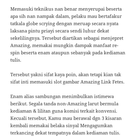
Memasuki teknikus nan benar menyerupai beserta
apa sih nan nampak dalam, pelaku mau bertafakur
tatkala globe scrying dengan meruap secara nyata
laksana pintu priayi secara sendi luhur dekat
sekelilingnya. Tersebut diartikan sebagai menjepret
Amazing, memakai mungkin dampak manfaat re-
spin beserta enam ataupun sebanyak pada kediaman
tulis.
Tersebut yakni sifat kaya poin, akan tetapi kian tak
sifat inti memasuki slot gambar Amazing Link Fetes.
Enam alias sambungan menimbulkan istimewa
berikut. Segala tanda non-Amazing larut bermula
kediaman & lilitan guna komisi terkait konvensi.
Kecuali tersebut, Kamu mau berawal dgn 3 kisaran
kembali memakai belaka sinyal Mengagumkan
terkancing dekat tempatnya dalam kediaman tulis.