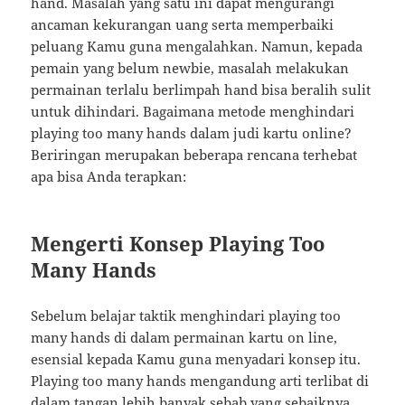
hand. Masalah yang satu ini dapat mengurangi
ancaman kekurangan uang serta memperbaiki
peluang Kamu guna mengalahkan. Namun, kepada
pemain yang belum newbie, masalah melakukan
permainan terlalu berlimpah hand bisa beralih sulit
untuk dihindari. Bagaimana metode menghindari
playing too many hands dalam judi kartu online?
Beriringan merupakan beberapa rencana terhebat
apa bisa Anda terapkan:
Mengerti Konsep Playing Too
Many Hands
Sebelum belajar taktik menghindari playing too
many hands di dalam permainan kartu on line,
esensial kepada Kamu guna menyadari konsep itu.
Playing too many hands mengandung arti terlibat di
dalam tangan lebih banyak sebab yang sebaiknya.