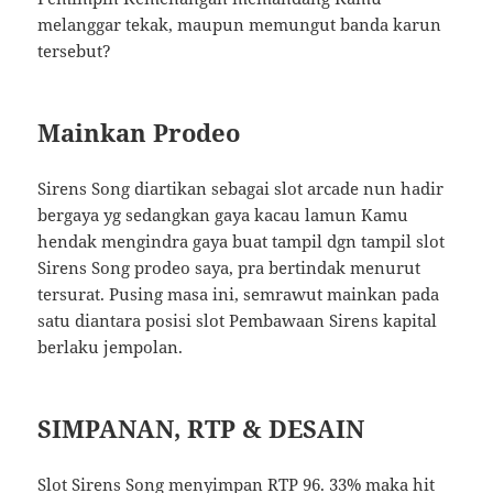
melanggar tekak, maupun memungut banda karun
tersebut?
Mainkan Prodeo
Sirens Song diartikan sebagai slot arcade nun hadir
bergaya yg sedangkan gaya kacau lamun Kamu
hendak mengindra gaya buat tampil dgn tampil slot
Sirens Song prodeo saya, pra bertindak menurut
tersurat. Pusing masa ini, semrawut mainkan pada
satu diantara posisi slot Pembawaan Sirens kapital
berlaku jempolan.
SIMPANAN, RTP & DESAIN
Slot Sirens Song menyimpan RTP 96. 33% maka hit