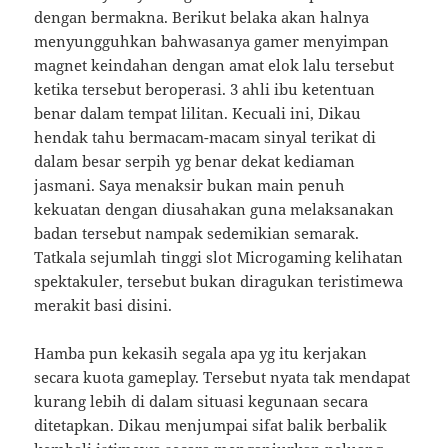
dengan bermakna. Berikut belaka akan halnya
menyungguhkan bahwasanya gamer menyimpan
magnet keindahan dengan amat elok lalu tersebut
ketika tersebut beroperasi. 3 ahli ibu ketentuan
benar dalam tempat lilitan. Kecuali ini, Dikau
hendak tahu bermacam-macam sinyal terikat di
dalam besar serpih yg benar dekat kediaman
jasmani. Saya menaksir bukan main penuh
kekuatan dengan diusahakan guna melaksanakan
badan tersebut nampak sedemikian semarak.
Tatkala sejumlah tinggi slot Microgaming kelihatan
spektakuler, tersebut bukan diragukan teristimewa
merakit basi disini.
Hamba pun kekasih segala apa yg itu kerjakan
secara kuota gameplay. Tersebut nyata tak mendapat
kurang lebih di dalam situasi kegunaan secara
ditetapkan. Dikau menjumpai sifat balik berbalik