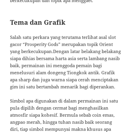
berkecukupan dan topik apa menggaet.
Tema dan Grafik
Salah satu perkara yang terutama terlihat asal slot
gacor “Prosperity Gods” merupakan topik Orient
yang berkecukupan.Dengan latar belakang belakang
siapa dihias bersama harta asia serta lambang nasib
baik, permainan ini menggoda pemain bagi
menelusuri alam dongeng Tiongkok antik. Grafik
apa sharp dan juga warna siapa cerah menciptakan
gim ini satu bertambah menarik bagi diperankan.
Simbol apa digunakan di dalam permainan ini satu
pula dipilih dengan cermat bagi menghasilkan
atmosfir siapa kohesif. Bermula sebab coin emas,
angpao merah, hingga tuhan nasib baik seorang
diri, tiap simbol mempunyai makna khusus apa