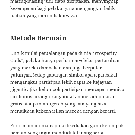
masing-masing judi siapa diciptakan, menyingkap
kesempatan bagi pelaku guna mengangkut balik
hadiah yang merombak nyawa.
Metode Bermain
Untuk mulai petualangan pada dunia “Prosperity
Gods”, pelaku hanya perlu menyeleksi pertaruhan
yang mereka dambakan dan juga berputar
gulungan.Setiap gabungan simbol apa tepat bakal
mengangkut partisipan lebih rapat ke kejayaan
gigantic. Jika kelompok partisipan mencapai memicu
ciri bonus, orang-orang itu akan meraih putaran
gratis ataupun anugerah yang lain yang bisa
menaikkan keberhasilan mereka dengan berarti.
Fitur main otomatis pula disediakan guna kelompok
pemain yang ingin menduduk tenang serta