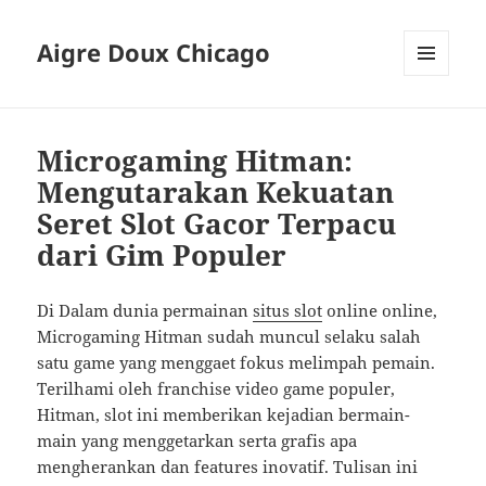
Aigre Doux Chicago
MENU
DAN
WIDGET
Microgaming Hitman:
Mengutarakan Kekuatan
Seret Slot Gacor Terpacu
dari Gim Populer
Di Dalam dunia permainan
situs slot
online online,
Microgaming Hitman sudah muncul selaku salah
satu game yang menggaet fokus melimpah pemain.
Terilhami oleh franchise video game populer,
Hitman, slot ini memberikan kejadian bermain-
main yang menggetarkan serta grafis apa
mengherankan dan features inovatif. Tulisan ini