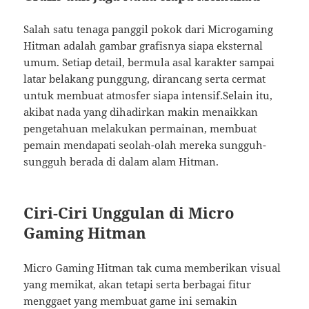
Salah satu tenaga panggil pokok dari Microgaming
Hitman adalah gambar grafisnya siapa eksternal
umum. Setiap detail, bermula asal karakter sampai
latar belakang punggung, dirancang serta cermat
untuk membuat atmosfer siapa intensif.Selain itu,
akibat nada yang dihadirkan makin menaikkan
pengetahuan melakukan permainan, membuat
pemain mendapati seolah-olah mereka sungguh-
sungguh berada di dalam alam Hitman.
Ciri-Ciri Unggulan di Micro
Gaming Hitman
Micro Gaming Hitman tak cuma memberikan visual
yang memikat, akan tetapi serta berbagai fitur
menggaet yang membuat game ini semakin