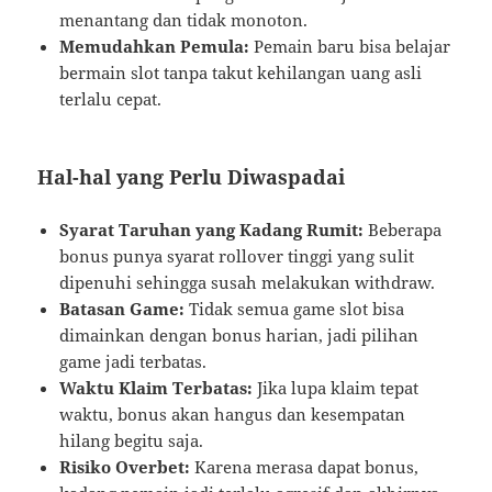
menantang dan tidak monoton.
Memudahkan Pemula:
Pemain baru bisa belajar
bermain slot tanpa takut kehilangan uang asli
terlalu cepat.
Hal-hal yang Perlu Diwaspadai
Syarat Taruhan yang Kadang Rumit:
Beberapa
bonus punya syarat rollover tinggi yang sulit
dipenuhi sehingga susah melakukan withdraw.
Batasan Game:
Tidak semua game slot bisa
dimainkan dengan bonus harian, jadi pilihan
game jadi terbatas.
Waktu Klaim Terbatas:
Jika lupa klaim tepat
waktu, bonus akan hangus dan kesempatan
hilang begitu saja.
Risiko Overbet:
Karena merasa dapat bonus,