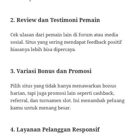
2. Review dan Testimoni Pemain
Cek ulasan dari pemain lain di forum atau media
sosial. Situs yang sering mendapat feedback positif
biasanya lebih bisa dipercaya.
3. Variasi Bonus dan Promosi
Pilih situs yang tidak hanya menawarkan bonus
harian, tapi juga promosi lain seperti cashback,
referral, dan turnamen slot. Ini menambah peluang
kamu untuk menang besar.
4. Layanan Pelanggan Responsif