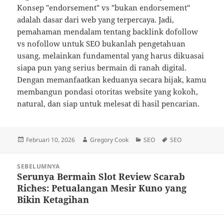
Konsep "endorsement" vs "bukan endorsement"
adalah dasar dari web yang terpercaya. Jadi,
pemahaman mendalam tentang backlink dofollow
vs nofollow untuk SEO bukanlah pengetahuan
usang, melainkan fundamental yang harus dikuasai
siapa pun yang serius bermain di ranah digital.
Dengan memanfaatkan keduanya secara bijak, kamu
membangun pondasi otoritas website yang kokoh,
natural, dan siap untuk melesat di hasil pencarian.
Diposkan
Penulis
Kategori
Tag
Februari 10, 2026
Gregory Cook
SEO
SEO
pada
Navigasi
SEBELUMNYA
pos
Serunya Bermain Slot Review Scarab
Pos
Riches: Petualangan Mesir Kuno yang
sebelumnya:
Bikin Ketagihan