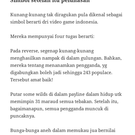
Simbol setelah itu pelunasan
Kunang-kunang tak diragukan pula dikenal sebagai
simbol berarti dri video game indonesia.
Mereka mempunyai four tugas berarti:
Pada reverse, segenap kunang-kunang
menghasilkan nampak di dalam gulungan. Bahkan,
mereka tentang menanamkan pengganda, yg
digabungkan boleh jadi sehingga 243 populace.
Tersebut amat baik!
Putar some wilds di dalam payline dalam hidup utk
memimpin 31 maraud semua tebakan. Setelah itu,
bagaimanapun, semua pengganda muncuk di
puncaknya.
Bunga-bunga aneh dalam memukau jua bernilai