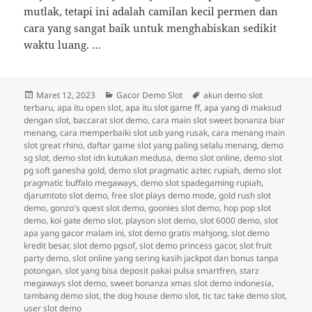
mutlak, tetapi ini adalah camilan kecil permen dan
cara yang sangat baik untuk menghabiskan sedikit
waktu luang. …
Diposkan
Kategori
Tag
Maret 12, 2023
Gacor Demo Slot
akun demo slot
pada
terbaru
,
apa itu open slot
,
apa itu slot game ff
,
apa yang di maksud
dengan slot
,
baccarat slot demo
,
cara main slot sweet bonanza biar
menang
,
cara memperbaiki slot usb yang rusak
,
cara menang main
slot great rhino
,
daftar game slot yang paling selalu menang
,
demo
sg slot
,
demo slot idn kutukan medusa
,
demo slot online
,
demo slot
pg soft ganesha gold
,
demo slot pragmatic aztec rupiah
,
demo slot
pragmatic buffalo megaways
,
demo slot spadegaming rupiah
,
djarumtoto slot demo
,
free slot plays demo mode
,
gold rush slot
demo
,
gonzo's quest slot demo
,
goonies slot demo
,
hop pop slot
demo
,
koi gate demo slot
,
playson slot demo
,
slot 6000 demo
,
slot
apa yang gacor malam ini
,
slot demo gratis mahjong
,
slot demo
kredit besar
,
slot demo pgsof
,
slot demo princess gacor
,
slot fruit
party demo
,
slot online yang sering kasih jackpot dan bonus tanpa
potongan
,
slot yang bisa deposit pakai pulsa smartfren
,
starz
megaways slot demo
,
sweet bonanza xmas slot demo indonesia
,
tambang demo slot
,
the dog house demo slot
,
tic tac take demo slot
,
user slot demo