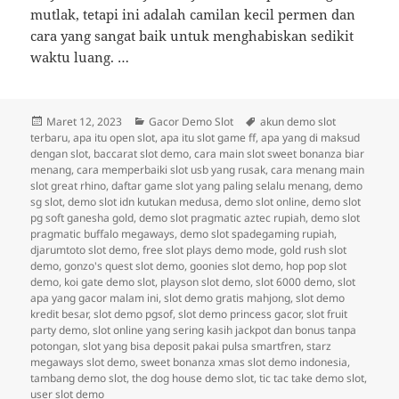
mutlak, tetapi ini adalah camilan kecil permen dan
cara yang sangat baik untuk menghabiskan sedikit
waktu luang. …
Diposkan
Kategori
Tag
Maret 12, 2023
Gacor Demo Slot
akun demo slot
pada
terbaru
,
apa itu open slot
,
apa itu slot game ff
,
apa yang di maksud
dengan slot
,
baccarat slot demo
,
cara main slot sweet bonanza biar
menang
,
cara memperbaiki slot usb yang rusak
,
cara menang main
slot great rhino
,
daftar game slot yang paling selalu menang
,
demo
sg slot
,
demo slot idn kutukan medusa
,
demo slot online
,
demo slot
pg soft ganesha gold
,
demo slot pragmatic aztec rupiah
,
demo slot
pragmatic buffalo megaways
,
demo slot spadegaming rupiah
,
djarumtoto slot demo
,
free slot plays demo mode
,
gold rush slot
demo
,
gonzo's quest slot demo
,
goonies slot demo
,
hop pop slot
demo
,
koi gate demo slot
,
playson slot demo
,
slot 6000 demo
,
slot
apa yang gacor malam ini
,
slot demo gratis mahjong
,
slot demo
kredit besar
,
slot demo pgsof
,
slot demo princess gacor
,
slot fruit
party demo
,
slot online yang sering kasih jackpot dan bonus tanpa
potongan
,
slot yang bisa deposit pakai pulsa smartfren
,
starz
megaways slot demo
,
sweet bonanza xmas slot demo indonesia
,
tambang demo slot
,
the dog house demo slot
,
tic tac take demo slot
,
user slot demo