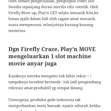
Oleh sedikit pengecualian, pengsuplai video slot
Swedia sepanjang durasi merilis rilis otentik. Oleh
Firefly Blow up, Play’n GET selalu menarik Kita ke
hutan ajaib dalam full oleh ragam amat menarik,
suara mempesona, selanjutnya kunang-kunang
misterius.
Dgn Firefly Craze, Play’n MOVE
mengeluarkan 1 slot machine
movie anyar juga
Kayaknya mereka mengetes tuk bikin rekor ~ /
tampaknya tersebut bertanda : tuk jadi pengembang
rekreasi amat produktif yg sempat datang.
Untungnya, produksi gede indonesia tak
mengorbankan mutu banyak: nyaris seluruh ketika