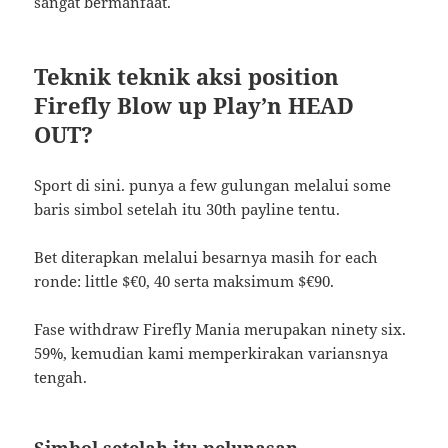
sangat bermanfaat.
Teknik teknik aksi position
Firefly Blow up Play’n HEAD
OUT?
Sport di sini. punya a few gulungan melalui some
baris simbol setelah itu 30th payline tentu.
Bet diterapkan melalui besarnya masih for each
ronde: little $€0, 40 serta maksimum $€90.
Fase withdraw Firefly Mania merupakan ninety six.
59%, kemudian kami memperkirakan variansnya
tengah.