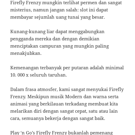
Firefly Frenzy mungkin terlihat permen dan sangat
misterius, namun jangan salah: slot ini dapat
membayar sejumlah uang tunai yang besar.
Kunang-kunang liar dapat menggabungkan
pengganda mereka dan dengan demikian
menciptakan campuran yang mungkin paling
menakjubkan.
Kemenangan terbanyak per putaran adalah minimal
10. 000 x seluruh taruhan.
Dalam frasa atmosfer, kami sangat menyukai Firefly
Frenzy. Meskipun musik Modern dan warna serta
animasi yang berkilauan terkadang membuat kita
melarikan diri dengan sangat cepat, satu atau lain
cara, semuanya bekerja dengan sangat baik.
Play ‘n Go’s Firefly Frenzy bukanlah pemenang