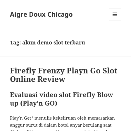
Aigre Doux Chicago
MENU
DAN
WIDGET
Tag:
akun demo slot terbaru
Firefly Frenzy Playn Go Slot
Online Review
Evaluasi video slot Firefly Blow
up (Play’n GO)
Play’n Get \ menulis kekeliruan oleh memasarkan
anggur surut di dalam botol anyar berulang saat.