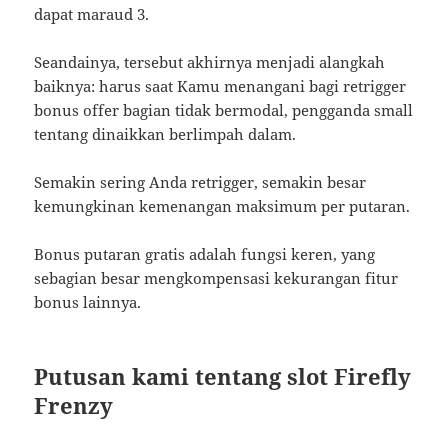
dapat maraud 3.
Seandainya, tersebut akhirnya menjadi alangkah
baiknya: harus saat Kamu menangani bagi retrigger
bonus offer bagian tidak bermodal, pengganda small
tentang dinaikkan berlimpah dalam.
Semakin sering Anda retrigger, semakin besar
kemungkinan kemenangan maksimum per putaran.
Bonus putaran gratis adalah fungsi keren, yang
sebagian besar mengkompensasi kekurangan fitur
bonus lainnya.
Putusan kami tentang slot Firefly
Frenzy