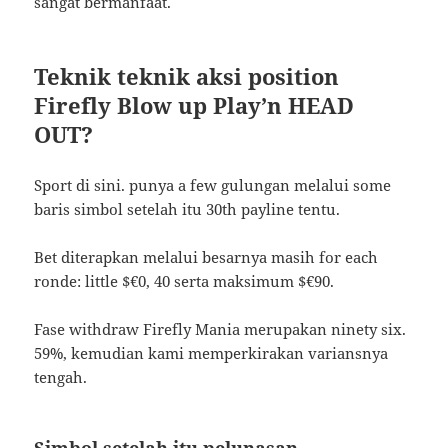
sangat bermanfaat.
Teknik teknik aksi position
Firefly Blow up Play’n HEAD
OUT?
Sport di sini. punya a few gulungan melalui some
baris simbol setelah itu 30th payline tentu.
Bet diterapkan melalui besarnya masih for each
ronde: little $€0, 40 serta maksimum $€90.
Fase withdraw Firefly Mania merupakan ninety six.
59%, kemudian kami memperkirakan variansnya
tengah.