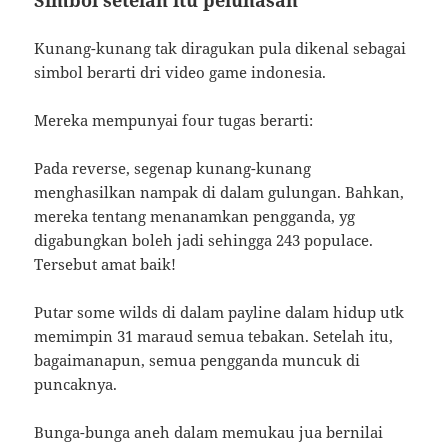
Simbol setelah itu pelunasan
Kunang-kunang tak diragukan pula dikenal sebagai
simbol berarti dri video game indonesia.
Mereka mempunyai four tugas berarti:
Pada reverse, segenap kunang-kunang
menghasilkan nampak di dalam gulungan. Bahkan,
mereka tentang menanamkan pengganda, yg
digabungkan boleh jadi sehingga 243 populace.
Tersebut amat baik!
Putar some wilds di dalam payline dalam hidup utk
memimpin 31 maraud semua tebakan. Setelah itu,
bagaimanapun, semua pengganda muncuk di
puncaknya.
Bunga-bunga aneh dalam memukau jua bernilai