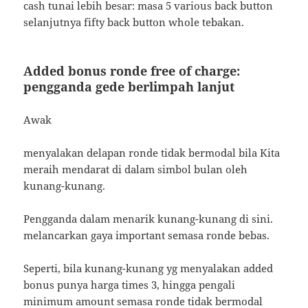
cash tunai lebih besar: masa 5 various back button
selanjutnya fifty back button whole tebakan.
Added bonus ronde free of charge:
pengganda gede berlimpah lanjut
Awak
menyalakan delapan ronde tidak bermodal bila Kita
meraih mendarat di dalam simbol bulan oleh
kunang-kunang.
Pengganda dalam menarik kunang-kunang di sini.
melancarkan gaya important semasa ronde bebas.
Seperti, bila kunang-kunang yg menyalakan added
bonus punya harga times 3, hingga pengali
minimum amount semasa ronde tidak bermodal