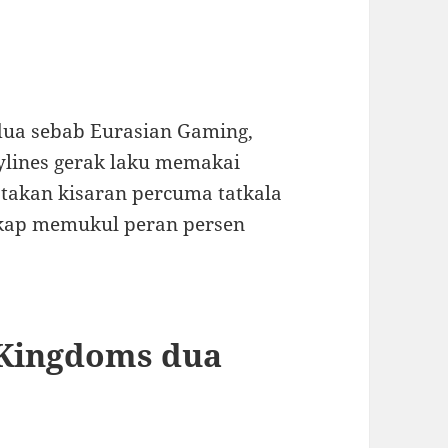
 dua sebab Eurasian Gaming,
ylines gerak laku memakai
ptakan kisaran percuma tatkala
cakap memukul peran persen
 Kingdoms dua