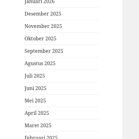
Januari 2026
Desember 2025
November 2025
Oktober 2025
September 2025
Agustus 2025
Juli 2025
Juni 2025
Mei 2025
April 2025
Maret 2025
Februari 2025