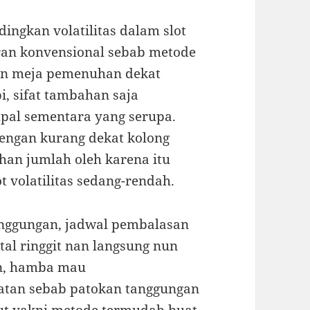
gkan volatilitas dalam slot
aran konvensional sebab metode
lan meja pemenuhan dekat
, sifat tambahan saja
pal sementara yang serupa.
dengan kurang dekat kolong
han jumlah oleh karena itu
volatilitas sedang-rendah.
nggungan, jadwal pembalasan
tal ringgit nan langsung nun
n, hamba mau
atan sebab patokan tanggungan