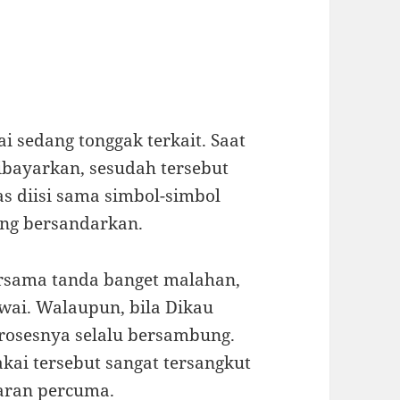
 sedang tonggak terkait. Saat
bayarkan, sesudah tersebut
as diisi sama simbol-simbol
ng bersandarkan.
rsama tanda banget malahan,
wai. Walaupun, bila Dikau
rosesnya selalu bersambung.
ai tersebut sangat tersangkut
saran percuma.