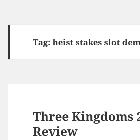
Tag:
heist stakes slot de
Three Kingdoms 2
Review