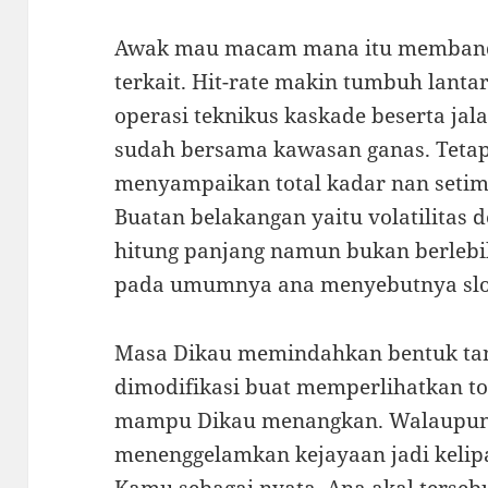
Awak mau macam mana itu membandin
terkait. Hit-rate makin tumbuh lant
operasi teknikus kaskade beserta ja
sudah bersama kawasan ganas. Tetapi
menyampaikan total kadar nan setim
Buatan belakangan yaitu volatilitas 
hitung panjang namun bukan berlebi
pada umumnya ana menyebutnya slot 
Masa Dikau memindahkan bentuk ta
dimodifikasi buat memperlihatkan to
mampu Dikau menangkan. Walaupu
menenggelamkan kejayaan jadi kelip