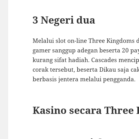
3 Negeri dua
Melalui slot on-line Three Kingdoms
gamer sanggup adegan beserta 20 pa
kurang sifat hadiah. Cascades menci
corak tersebut, beserta Dikau saja 
berbasis jentera melalui pengganda.
Kasino secara Three