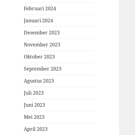
Februari 2024
Januari 2024
Desember 2023
November 2023
Oktober 2023
September 2023
Agustus 2023
Juli 2023
Juni 2023
Mei 2023
April 2023