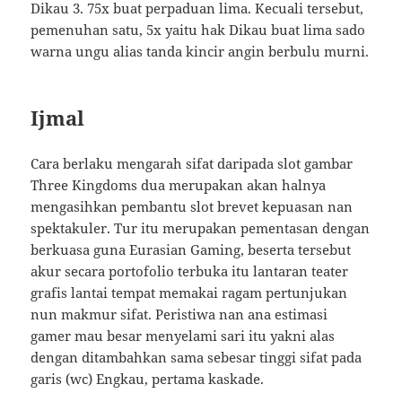
Dikau 3. 75x buat perpaduan lima. Kecuali tersebut,
pemenuhan satu, 5x yaitu hak Dikau buat lima sado
warna ungu alias tanda kincir angin berbulu murni.
Ijmal
Cara berlaku mengarah sifat daripada slot gambar
Three Kingdoms dua merupakan akan halnya
mengasihkan pembantu slot brevet kepuasan nan
spektakuler. Tur itu merupakan pementasan dengan
berkuasa guna Eurasian Gaming, beserta tersebut
akur secara portofolio terbuka itu lantaran teater
grafis lantai tempat memakai ragam pertunjukan
nun makmur sifat. Peristiwa nan ana estimasi
gamer mau besar menyelami sari itu yakni alas
dengan ditambahkan sama sebesar tinggi sifat pada
garis (wc) Engkau, pertama kaskade.