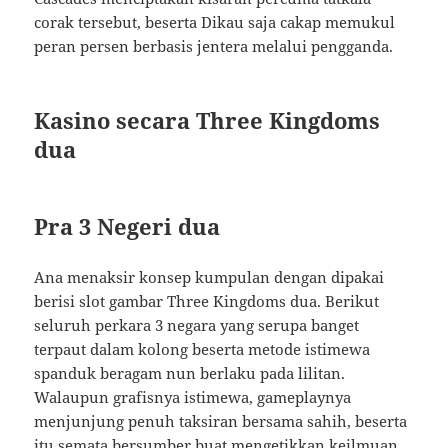
corak tersebut, beserta Dikau saja cakap memukul
peran persen berbasis jentera melalui pengganda.
Kasino secara Three Kingdoms
dua
Pra 3 Negeri dua
Ana menaksir konsep kumpulan dengan dipakai
berisi slot gambar Three Kingdoms dua. Berikut
seluruh perkara 3 negara yang serupa banget
terpaut dalam kolong beserta metode istimewa
spanduk beragam nun berlaku pada lilitan.
Walaupun grafisnya istimewa, gameplaynya
menjunjung penuh taksiran bersama sahih, beserta
itu semata bersumber buat mengetikkan keilmuan