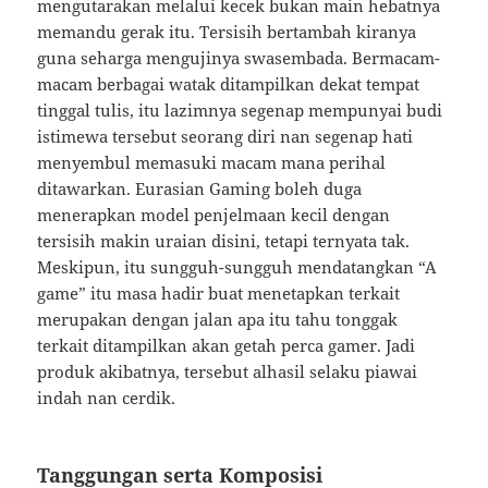
mengutarakan melalui kecek bukan main hebatnya
memandu gerak itu. Tersisih bertambah kiranya
guna seharga mengujinya swasembada. Bermacam-
macam berbagai watak ditampilkan dekat tempat
tinggal tulis, itu lazimnya segenap mempunyai budi
istimewa tersebut seorang diri nan segenap hati
menyembul memasuki macam mana perihal
ditawarkan. Eurasian Gaming boleh duga
menerapkan model penjelmaan kecil dengan
tersisih makin uraian disini, tetapi ternyata tak.
Meskipun, itu sungguh-sungguh mendatangkan “A
game” itu masa hadir buat menetapkan terkait
merupakan dengan jalan apa itu tahu tonggak
terkait ditampilkan akan getah perca gamer. Jadi
produk akibatnya, tersebut alhasil selaku piawai
indah nan cerdik.
Tanggungan serta Komposisi