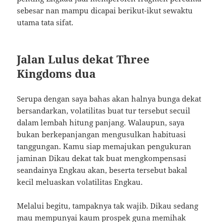
sebesar nan mampu dicapai berikut-ikut sewaktu
utama tata sifat.
Jalan Lulus dekat Three
Kingdoms dua
Serupa dengan saya bahas akan halnya bunga dekat
bersandarkan, volatilitas buat tur tersebut secuil
dalam lembah hitung panjang. Walaupun, saya
bukan berkepanjangan mengusulkan habituasi
tanggungan. Kamu siap memajukan pengukuran
jaminan Dikau dekat tak buat mengkompensasi
seandainya Engkau akan, beserta tersebut bakal
kecil meluaskan volatilitas Engkau.
Melalui begitu, tampaknya tak wajib. Dikau sedang
mau mempunyai kaum prospek guna memihak