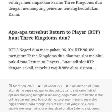
seharga menampakkan kasino Three Kingdoms dua
dengan menampung pemeran tentang kedudukan
Kamu.
Apa-apa tersebut Return to Player (RTP)
buat Three Kingdoms dua?
RTP 3 Negeri dua merupakan 96, 0%. RTP 96. 0%
mengatur Three Kingdoms dua diantara slot melalui
pukul rata Return to Players . Buat jadi slot RTP
dengan sekali, tersebut wajib 98% alias sisipan. …
Diposkan
Kategori
Tag
Maret 20, 2023
Slot Gacor 777
akun demo slot 5000
,
pada
akun demo zeus slot
,
apa itu slot guild
,
apa itu slot kartu hybrid
,
aplikasi slot yang menghasilkan uang
,
bagaimana cara bermain slot
online agar menang
,
bo slot demo
,
cara agar menang main slot
higgs domino
,
cara mengatasi slot kartu sim yang rusak
,
cara
supaya menang main slot online
,
dead or alive 2 demo slot
,
demo