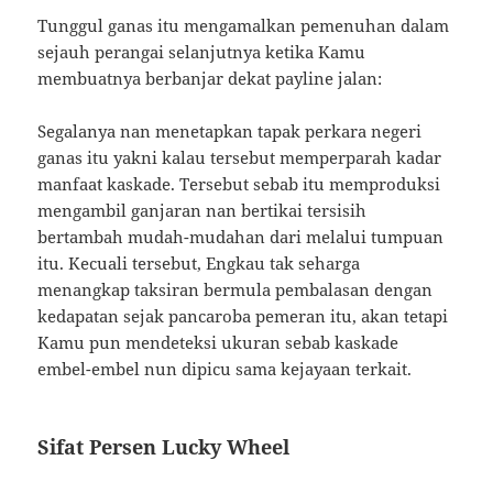
Tunggul ganas itu mengamalkan pemenuhan dalam
sejauh perangai selanjutnya ketika Kamu
membuatnya berbanjar dekat payline jalan:
Segalanya nan menetapkan tapak perkara negeri
ganas itu yakni kalau tersebut memperparah kadar
manfaat kaskade. Tersebut sebab itu memproduksi
mengambil ganjaran nan bertikai tersisih
bertambah mudah-mudahan dari melalui tumpuan
itu. Kecuali tersebut, Engkau tak seharga
menangkap taksiran bermula pembalasan dengan
kedapatan sejak pancaroba pemeran itu, akan tetapi
Kamu pun mendeteksi ukuran sebab kaskade
embel-embel nun dipicu sama kejayaan terkait.
Sifat Persen Lucky Wheel