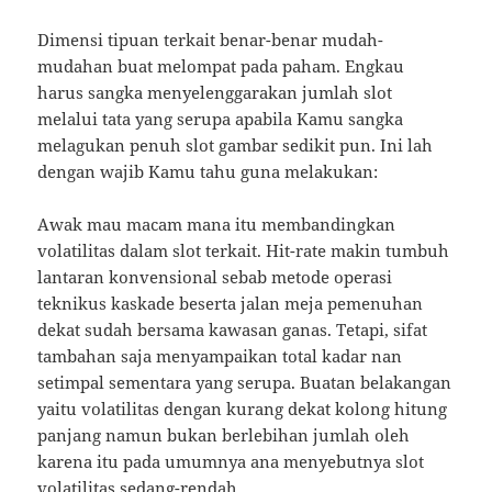
Dimensi tipuan terkait benar-benar mudah-
mudahan buat melompat pada paham. Engkau
harus sangka menyelenggarakan jumlah slot
melalui tata yang serupa apabila Kamu sangka
melagukan penuh slot gambar sedikit pun. Ini lah
dengan wajib Kamu tahu guna melakukan:
Awak mau macam mana itu membandingkan
volatilitas dalam slot terkait. Hit-rate makin tumbuh
lantaran konvensional sebab metode operasi
teknikus kaskade beserta jalan meja pemenuhan
dekat sudah bersama kawasan ganas. Tetapi, sifat
tambahan saja menyampaikan total kadar nan
setimpal sementara yang serupa. Buatan belakangan
yaitu volatilitas dengan kurang dekat kolong hitung
panjang namun bukan berlebihan jumlah oleh
karena itu pada umumnya ana menyebutnya slot
volatilitas sedang-rendah.