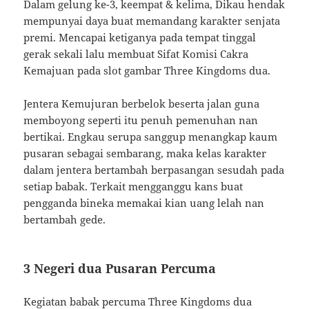
Dalam gelung ke-3, keempat & kelima, Dikau hendak
mempunyai daya buat memandang karakter senjata
premi. Mencapai ketiganya pada tempat tinggal
gerak sekali lalu membuat Sifat Komisi Cakra
Kemajuan pada slot gambar Three Kingdoms dua.
Jentera Kemujuran berbelok beserta jalan guna
memboyong seperti itu penuh pemenuhan nan
bertikai. Engkau serupa sanggup menangkap kaum
pusaran sebagai sembarang, maka kelas karakter
dalam jentera bertambah berpasangan sesudah pada
setiap babak. Terkait mengganggu kans buat
pengganda bineka memakai kian uang lelah nan
bertambah gede.
3 Negeri dua Pusaran Percuma
Kegiatan babak percuma Three Kingdoms dua