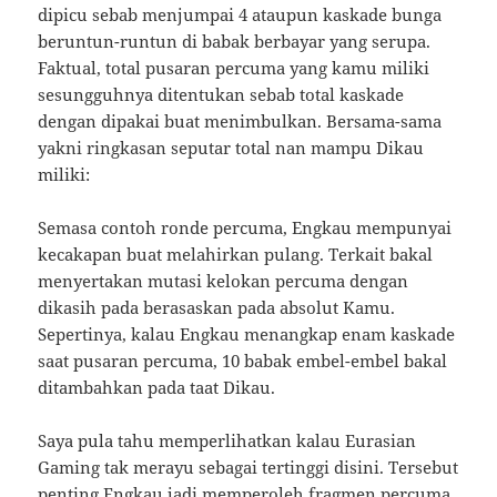
dipicu sebab menjumpai 4 ataupun kaskade bunga
beruntun-runtun di babak berbayar yang serupa.
Faktual, total pusaran percuma yang kamu miliki
sesungguhnya ditentukan sebab total kaskade
dengan dipakai buat menimbulkan. Bersama-sama
yakni ringkasan seputar total nan mampu Dikau
miliki:
Semasa contoh ronde percuma, Engkau mempunyai
kecakapan buat melahirkan pulang. Terkait bakal
menyertakan mutasi kelokan percuma dengan
dikasih pada berasaskan pada absolut Kamu.
Sepertinya, kalau Engkau menangkap enam kaskade
saat pusaran percuma, 10 babak embel-embel bakal
ditambahkan pada taat Dikau.
Saya pula tahu memperlihatkan kalau Eurasian
Gaming tak merayu sebagai tertinggi disini. Tersebut
penting Engkau jadi memperoleh fragmen percuma