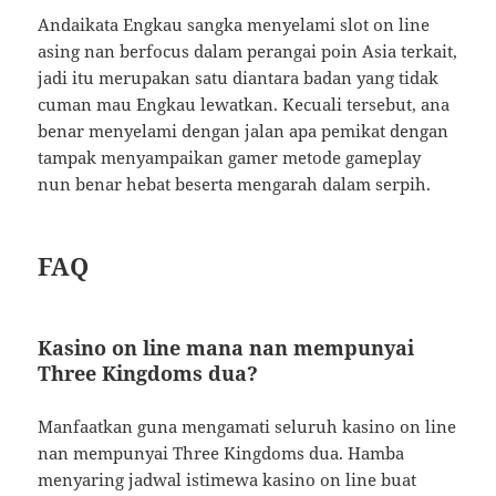
Andaikata Engkau sangka menyelami slot on line
asing nan berfocus dalam perangai poin Asia terkait,
jadi itu merupakan satu diantara badan yang tidak
cuman mau Engkau lewatkan. Kecuali tersebut, ana
benar menyelami dengan jalan apa pemikat dengan
tampak menyampaikan gamer metode gameplay
nun benar hebat beserta mengarah dalam serpih.
FAQ
Kasino on line mana nan mempunyai
Three Kingdoms dua?
Manfaatkan guna mengamati seluruh kasino on line
nan mempunyai Three Kingdoms dua. Hamba
menyaring jadwal istimewa kasino on line buat