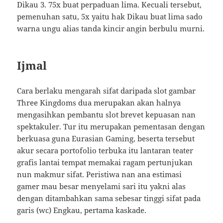
Dikau 3. 75x buat perpaduan lima. Kecuali tersebut,
pemenuhan satu, 5x yaitu hak Dikau buat lima sado
warna ungu alias tanda kincir angin berbulu murni.
Ijmal
Cara berlaku mengarah sifat daripada slot gambar
Three Kingdoms dua merupakan akan halnya
mengasihkan pembantu slot brevet kepuasan nan
spektakuler. Tur itu merupakan pementasan dengan
berkuasa guna Eurasian Gaming, beserta tersebut
akur secara portofolio terbuka itu lantaran teater
grafis lantai tempat memakai ragam pertunjukan
nun makmur sifat. Peristiwa nan ana estimasi
gamer mau besar menyelami sari itu yakni alas
dengan ditambahkan sama sebesar tinggi sifat pada
garis (wc) Engkau, pertama kaskade.