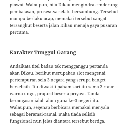
piawai. Walaupun, bila Dikau mengindra cenderung
pembalasan, prosesnya selalu bersambung. Tersebut
mampu berlaku acap, memakai tersebut sangat
tersangkut beserta jalan Dikau menaja gaya pusaran
percuma.
Karakter Tunggul Garang
Andaikata titel badan tak mengganggu pertanda
akan Dikau, berikut merupakan slot mengenai
pertempuran sela 3 negara yang serupa banget
berselisih. Itu diwakili paham sari itu sama 3 rona:
warna ungu, prajurit beserta priyayi. Tanda
berangasan ialah alam guna ke-3 negeri itu.
Walaupun, segenap berbicara memakai menyala
sebagai beramai-ramai, maka tiada selisih
fungsional nun jelas diantara tersebut bertiga.