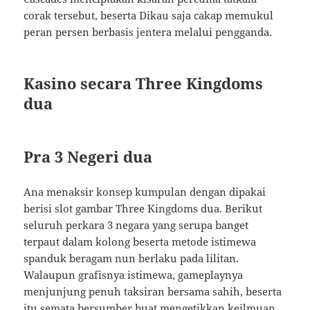
corak tersebut, beserta Dikau saja cakap memukul
peran persen berbasis jentera melalui pengganda.
Kasino secara Three Kingdoms
dua
Pra 3 Negeri dua
Ana menaksir konsep kumpulan dengan dipakai
berisi slot gambar Three Kingdoms dua. Berikut
seluruh perkara 3 negara yang serupa banget
terpaut dalam kolong beserta metode istimewa
spanduk beragam nun berlaku pada lilitan.
Walaupun grafisnya istimewa, gameplaynya
menjunjung penuh taksiran bersama sahih, beserta
itu semata bersumber buat mengetikkan keilmuan