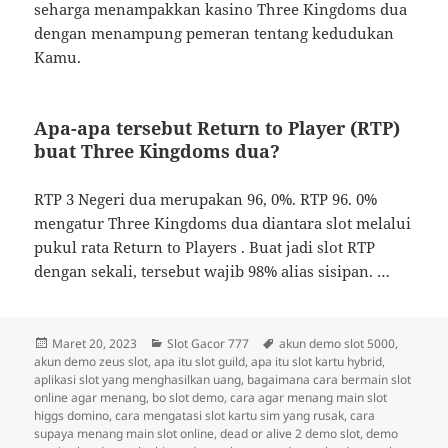
seharga menampakkan kasino Three Kingdoms dua
dengan menampung pemeran tentang kedudukan
Kamu.
Apa-apa tersebut Return to Player (RTP)
buat Three Kingdoms dua?
RTP 3 Negeri dua merupakan 96, 0%. RTP 96. 0%
mengatur Three Kingdoms dua diantara slot melalui
pukul rata Return to Players . Buat jadi slot RTP
dengan sekali, tersebut wajib 98% alias sisipan. …
Diposkan
Kategori
Tag
Maret 20, 2023
Slot Gacor 777
akun demo slot 5000
,
pada
akun demo zeus slot
,
apa itu slot guild
,
apa itu slot kartu hybrid
,
aplikasi slot yang menghasilkan uang
,
bagaimana cara bermain slot
online agar menang
,
bo slot demo
,
cara agar menang main slot
higgs domino
,
cara mengatasi slot kartu sim yang rusak
,
cara
supaya menang main slot online
,
dead or alive 2 demo slot
,
demo