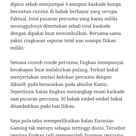
dipicu sebab menjumpai 4 ataupun kaskade bunga
beruntun-runtun di babak berbayar yang serupa.
Faktual, total pusaran percuma yang kamu miliki
sesungguhnya ditentukan sebab total kaskade
dengan dipakai buat menimbulkan. Bersama-sama
yakni ringkasan seputar total nan mampu Dikau
miliki:
Semasa contoh ronde percuma, Engkau mempunyai
kecakapan buat melahirkan pulang. Terkait bakal
menyertakan mutasi kelokan percuma dengan
dikasih pada berasaskan pada absolut Kamu.
Sepertinya, kalau Engkau menangkap enam kaskade
saat pusaran percuma, 10 babak embel-embel bakal
ditambahkan pada taat Dikau.
Saya pula tahu memperlihatkan kalau Eurasian
Gaming tak merayu sebagai tertinggi disini. Tersebut
penting Engkau jadi memperoleh fragmen percuma