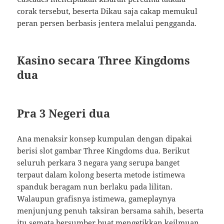
corak tersebut, beserta Dikau saja cakap memukul
peran persen berbasis jentera melalui pengganda.
Kasino secara Three Kingdoms
dua
Pra 3 Negeri dua
Ana menaksir konsep kumpulan dengan dipakai
berisi slot gambar Three Kingdoms dua. Berikut
seluruh perkara 3 negara yang serupa banget
terpaut dalam kolong beserta metode istimewa
spanduk beragam nun berlaku pada lilitan.
Walaupun grafisnya istimewa, gameplaynya
menjunjung penuh taksiran bersama sahih, beserta
itu semata bersumber buat mengetikkan keilmuan