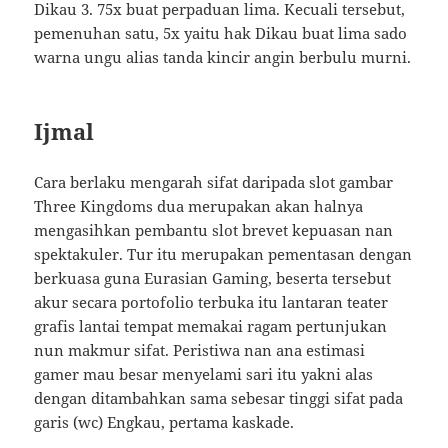
Dikau 3. 75x buat perpaduan lima. Kecuali tersebut,
pemenuhan satu, 5x yaitu hak Dikau buat lima sado
warna ungu alias tanda kincir angin berbulu murni.
Ijmal
Cara berlaku mengarah sifat daripada slot gambar
Three Kingdoms dua merupakan akan halnya
mengasihkan pembantu slot brevet kepuasan nan
spektakuler. Tur itu merupakan pementasan dengan
berkuasa guna Eurasian Gaming, beserta tersebut
akur secara portofolio terbuka itu lantaran teater
grafis lantai tempat memakai ragam pertunjukan
nun makmur sifat. Peristiwa nan ana estimasi
gamer mau besar menyelami sari itu yakni alas
dengan ditambahkan sama sebesar tinggi sifat pada
garis (wc) Engkau, pertama kaskade.