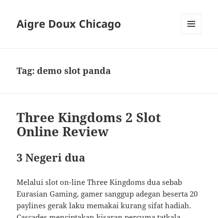
Aigre Doux Chicago
MENU
DAN
WIDGET
Tag:
demo slot panda
Three Kingdoms 2 Slot
Online Review
3 Negeri dua
Melalui slot on-line Three Kingdoms dua sebab
Eurasian Gaming, gamer sanggup adegan beserta 20
paylines gerak laku memakai kurang sifat hadiah.
Cascades menciptakan kisaran percuma tatkala