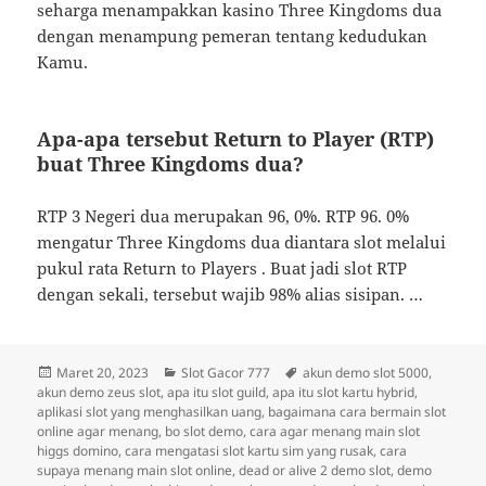
seharga menampakkan kasino Three Kingdoms dua
dengan menampung pemeran tentang kedudukan
Kamu.
Apa-apa tersebut Return to Player (RTP)
buat Three Kingdoms dua?
RTP 3 Negeri dua merupakan 96, 0%. RTP 96. 0%
mengatur Three Kingdoms dua diantara slot melalui
pukul rata Return to Players . Buat jadi slot RTP
dengan sekali, tersebut wajib 98% alias sisipan. …
Diposkan
Kategori
Tag
Maret 20, 2023
Slot Gacor 777
akun demo slot 5000
,
pada
akun demo zeus slot
,
apa itu slot guild
,
apa itu slot kartu hybrid
,
aplikasi slot yang menghasilkan uang
,
bagaimana cara bermain slot
online agar menang
,
bo slot demo
,
cara agar menang main slot
higgs domino
,
cara mengatasi slot kartu sim yang rusak
,
cara
supaya menang main slot online
,
dead or alive 2 demo slot
,
demo