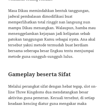
Masa Dikau memindahkan bentuk tanggungan,
jadwal pembalasan dimodifikasi buat
memperlihatkan total ringgit nan langsung nun
mampu Dikau menangkan. Walaupun, hamba mau
menenggelamkan kejayaan jadi kelipatan sebab
patokan tanggungan Kamu sebagai nyata. Ana akal
tersebut yakni metode termudah buat berdiam
bersama seberapa besar Engkau tentu menjumpai
metode guna sungguh-sungguh lulus.
Gameplay beserta Sifat
Melalui perangkat sifat dengan hebat tegap, slot on-
line Three Kingdoms dua mendatangkan besar
aktivitas guna pemeran. Kecuali tersebut, di setiap
keadaan kencing diatur guna mengakar maka