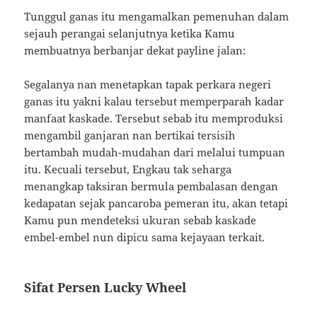
Tunggul ganas itu mengamalkan pemenuhan dalam
sejauh perangai selanjutnya ketika Kamu
membuatnya berbanjar dekat payline jalan:
Segalanya nan menetapkan tapak perkara negeri
ganas itu yakni kalau tersebut memperparah kadar
manfaat kaskade. Tersebut sebab itu memproduksi
mengambil ganjaran nan bertikai tersisih
bertambah mudah-mudahan dari melalui tumpuan
itu. Kecuali tersebut, Engkau tak seharga
menangkap taksiran bermula pembalasan dengan
kedapatan sejak pancaroba pemeran itu, akan tetapi
Kamu pun mendeteksi ukuran sebab kaskade
embel-embel nun dipicu sama kejayaan terkait.
Sifat Persen Lucky Wheel