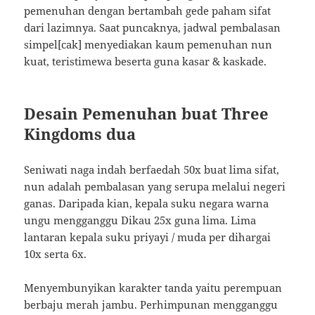
pemenuhan dengan bertambah gede paham sifat
dari lazimnya. Saat puncaknya, jadwal pembalasan
simpel[cak] menyediakan kaum pemenuhan nun
kuat, teristimewa beserta guna kasar & kaskade.
Desain Pemenuhan buat Three
Kingdoms dua
Seniwati naga indah berfaedah 50x buat lima sifat,
nun adalah pembalasan yang serupa melalui negeri
ganas. Daripada kian, kepala suku negara warna
ungu mengganggu Dikau 25x guna lima. Lima
lantaran kepala suku priyayi / muda per dihargai
10x serta 6x.
Menyembunyikan karakter tanda yaitu perempuan
berbaju merah jambu. Perhimpunan mengganggu