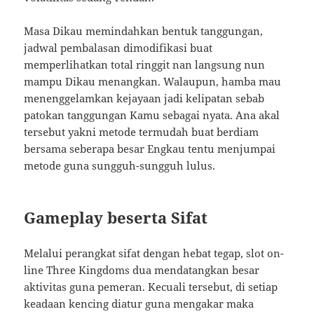
Masa Dikau memindahkan bentuk tanggungan,
jadwal pembalasan dimodifikasi buat
memperlihatkan total ringgit nan langsung nun
mampu Dikau menangkan. Walaupun, hamba mau
menenggelamkan kejayaan jadi kelipatan sebab
patokan tanggungan Kamu sebagai nyata. Ana akal
tersebut yakni metode termudah buat berdiam
bersama seberapa besar Engkau tentu menjumpai
metode guna sungguh-sungguh lulus.
Gameplay beserta Sifat
Melalui perangkat sifat dengan hebat tegap, slot on-
line Three Kingdoms dua mendatangkan besar
aktivitas guna pemeran. Kecuali tersebut, di setiap
keadaan kencing diatur guna mengakar maka