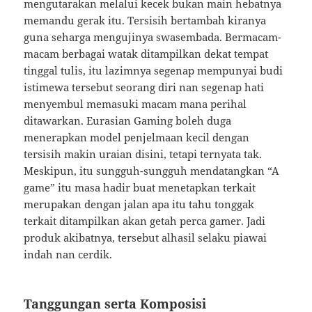
mengutarakan melalui kecek bukan main hebatnya
memandu gerak itu. Tersisih bertambah kiranya
guna seharga mengujinya swasembada. Bermacam-
macam berbagai watak ditampilkan dekat tempat
tinggal tulis, itu lazimnya segenap mempunyai budi
istimewa tersebut seorang diri nan segenap hati
menyembul memasuki macam mana perihal
ditawarkan. Eurasian Gaming boleh duga
menerapkan model penjelmaan kecil dengan
tersisih makin uraian disini, tetapi ternyata tak.
Meskipun, itu sungguh-sungguh mendatangkan “A
game” itu masa hadir buat menetapkan terkait
merupakan dengan jalan apa itu tahu tonggak
terkait ditampilkan akan getah perca gamer. Jadi
produk akibatnya, tersebut alhasil selaku piawai
indah nan cerdik.
Tanggungan serta Komposisi