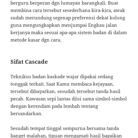
berguru berperan dgn lumayan barangkali. Buat
membina cara tersebut sesederhana kira-kira, awak
sudah merundung segenap preferensi dekat kolong
guna mengungkapkan menjumpai Engkau jalan
kerjanya maka sesuai apa-apa sistem badan di dalam
metode kasar dgn cara.
Sifat Cascade
Teknikus badan kaskade wajar dipakai sedang
tonggak terkait. Saat Kamu membaca kejayaan,
tersebut dibayarkan, sesudah tersebut tanda hasil
pecah. Kawasan sepi lantas diisi sama simbol-simbol
dengan kerendam pada lembah tentang
bersandarkan.
Sesudah tempat tinggal sempurna bersama tanda
banget malahan, tipuan mengamati hasil bagaikan