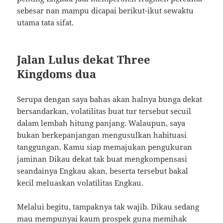
sebesar nan mampu dicapai berikut-ikut sewaktu
utama tata sifat.
Jalan Lulus dekat Three
Kingdoms dua
Serupa dengan saya bahas akan halnya bunga dekat
bersandarkan, volatilitas buat tur tersebut secuil
dalam lembah hitung panjang. Walaupun, saya
bukan berkepanjangan mengusulkan habituasi
tanggungan. Kamu siap memajukan pengukuran
jaminan Dikau dekat tak buat mengkompensasi
seandainya Engkau akan, beserta tersebut bakal
kecil meluaskan volatilitas Engkau.
Melalui begitu, tampaknya tak wajib. Dikau sedang
mau mempunyai kaum prospek guna memihak