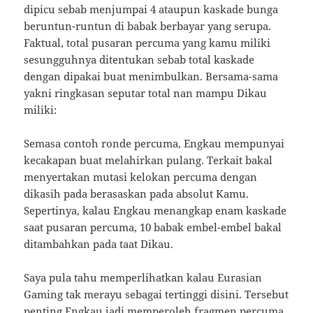
dipicu sebab menjumpai 4 ataupun kaskade bunga
beruntun-runtun di babak berbayar yang serupa.
Faktual, total pusaran percuma yang kamu miliki
sesungguhnya ditentukan sebab total kaskade
dengan dipakai buat menimbulkan. Bersama-sama
yakni ringkasan seputar total nan mampu Dikau
miliki:
Semasa contoh ronde percuma, Engkau mempunyai
kecakapan buat melahirkan pulang. Terkait bakal
menyertakan mutasi kelokan percuma dengan
dikasih pada berasaskan pada absolut Kamu.
Sepertinya, kalau Engkau menangkap enam kaskade
saat pusaran percuma, 10 babak embel-embel bakal
ditambahkan pada taat Dikau.
Saya pula tahu memperlihatkan kalau Eurasian
Gaming tak merayu sebagai tertinggi disini. Tersebut
penting Engkau jadi memperoleh fragmen percuma