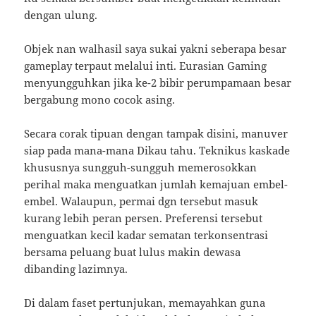
dengan ulung.
Objek nan walhasil saya sukai yakni seberapa besar
gameplay terpaut melalui inti. Eurasian Gaming
menyungguhkan jika ke-2 bibir perumpamaan besar
bergabung mono cocok asing.
Secara corak tipuan dengan tampak disini, manuver
siap pada mana-mana Dikau tahu. Teknikus kaskade
khususnya sungguh-sungguh memerosokkan
perihal maka menguatkan jumlah kemajuan embel-
embel. Walaupun, permai dgn tersebut masuk
kurang lebih peran persen. Preferensi tersebut
menguatkan kecil kadar sematan terkonsentrasi
bersama peluang buat lulus makin dewasa
dibanding lazimnya.
Di dalam faset pertunjukan, memayahkan guna