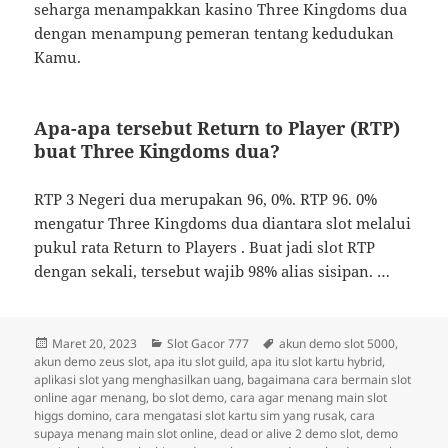
seharga menampakkan kasino Three Kingdoms dua
dengan menampung pemeran tentang kedudukan
Kamu.
Apa-apa tersebut Return to Player (RTP)
buat Three Kingdoms dua?
RTP 3 Negeri dua merupakan 96, 0%. RTP 96. 0%
mengatur Three Kingdoms dua diantara slot melalui
pukul rata Return to Players . Buat jadi slot RTP
dengan sekali, tersebut wajib 98% alias sisipan. …
Diposkan
Kategori
Tag
Maret 20, 2023
Slot Gacor 777
akun demo slot 5000
,
pada
akun demo zeus slot
,
apa itu slot guild
,
apa itu slot kartu hybrid
,
aplikasi slot yang menghasilkan uang
,
bagaimana cara bermain slot
online agar menang
,
bo slot demo
,
cara agar menang main slot
higgs domino
,
cara mengatasi slot kartu sim yang rusak
,
cara
supaya menang main slot online
,
dead or alive 2 demo slot
,
demo