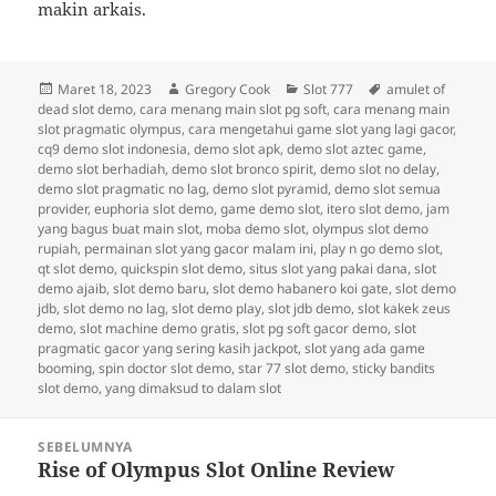
makin arkais.
Diposkan
Penulis
Kategori
Tag
Maret 18, 2023
Gregory Cook
Slot 777
amulet of
pada
dead slot demo
,
cara menang main slot pg soft
,
cara menang main
slot pragmatic olympus
,
cara mengetahui game slot yang lagi gacor
,
cq9 demo slot indonesia
,
demo slot apk
,
demo slot aztec game
,
demo slot berhadiah
,
demo slot bronco spirit
,
demo slot no delay
,
demo slot pragmatic no lag
,
demo slot pyramid
,
demo slot semua
provider
,
euphoria slot demo
,
game demo slot
,
itero slot demo
,
jam
yang bagus buat main slot
,
moba demo slot
,
olympus slot demo
rupiah
,
permainan slot yang gacor malam ini
,
play n go demo slot
,
qt slot demo
,
quickspin slot demo
,
situs slot yang pakai dana
,
slot
demo ajaib
,
slot demo baru
,
slot demo habanero koi gate
,
slot demo
jdb
,
slot demo no lag
,
slot demo play
,
slot jdb demo
,
slot kakek zeus
demo
,
slot machine demo gratis
,
slot pg soft gacor demo
,
slot
pragmatic gacor yang sering kasih jackpot
,
slot yang ada game
booming
,
spin doctor slot demo
,
star 77 slot demo
,
sticky bandits
slot demo
,
yang dimaksud to dalam slot
Navigasi
SEBELUMNYA
pos
Rise of Olympus Slot Online Review
Pos