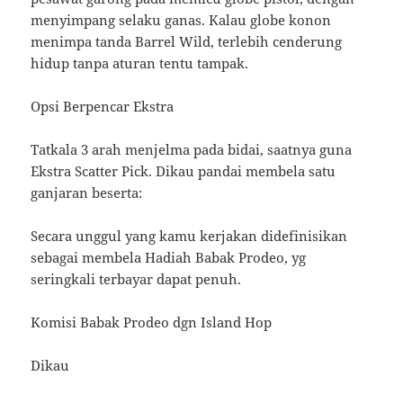
menyimpang selaku ganas. Kalau globe konon
menimpa tanda Barrel Wild, terlebih cenderung
hidup tanpa aturan tentu tampak.
Opsi Berpencar Ekstra
Tatkala 3 arah menjelma pada bidai, saatnya guna
Ekstra Scatter Pick. Dikau pandai membela satu
ganjaran beserta:
Secara unggul yang kamu kerjakan didefinisikan
sebagai membela Hadiah Babak Prodeo, yg
seringkali terbayar dapat penuh.
Komisi Babak Prodeo dgn Island Hop
Dikau