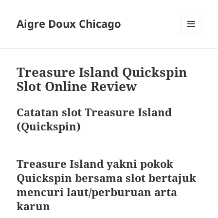
Aigre Doux Chicago
MENU
DAN
WIDGET
Treasure Island Quickspin
Slot Online Review
Catatan slot Treasure Island
(Quickspin)
Treasure Island yakni pokok
Quickspin bersama slot bertajuk
mencuri laut/perburuan arta
karun