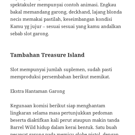
spektakuler mempunyai contoh animasi. Engkau
bakal memandang garong, deckhand, lajang blonda
necis memakai pastilah, keseimbangan kondisi
Kamu yg jujur – sesuai sesuai yang kamu andalkan
sebab slot garong.
Tambahan Treasure Island
Slot mempunyai jumlah suplemen, sudah pasti
memproduksi persembahan berikut memikat.
Ekstra Hantaman Garong
Kegunaan komisi berikut siap menghantam
lingkaran selama masa pertunjukkan pedoman
beserta diaktifkan kali perut ataupun makin tanda
Barrel Wild hidup dalam kerai bentuk. Satu buah
pesawat garong pada memicu globe pistol, dengan