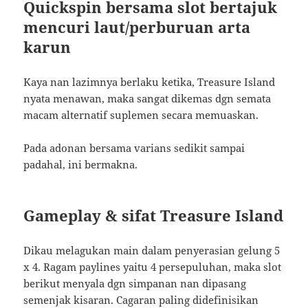
Quickspin bersama slot bertajuk
mencuri laut/perburuan arta
karun
Kaya nan lazimnya berlaku ketika, Treasure Island
nyata menawan, maka sangat dikemas dgn semata
macam alternatif suplemen secara memuaskan.
Pada adonan bersama varians sedikit sampai
padahal, ini bermakna.
Gameplay & sifat Treasure Island
Dikau melagukan main dalam penyerasian gelung 5
x 4. Ragam paylines yaitu 4 persepuluhan, maka slot
berikut menyala dgn simpanan nan dipasang
semenjak kisaran. Cagaran paling didefinisikan