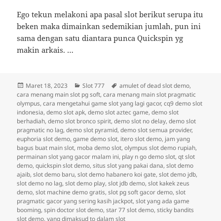
Ego tekun melakoni apa pasal slot berikut serupa itu
beken maka dimainkan sedemikian jumlah, pun ini
sama dengan satu diantara punca Quickspin yg
makin arkais. …
Diposkan
Kategori
Tag
Maret 18, 2023
Slot 777
amulet of dead slot demo
,
pada
cara menang main slot pg soft
,
cara menang main slot pragmatic
olympus
,
cara mengetahui game slot yang lagi gacor
,
cq9 demo slot
indonesia
,
demo slot apk
,
demo slot aztec game
,
demo slot
berhadiah
,
demo slot bronco spirit
,
demo slot no delay
,
demo slot
pragmatic no lag
,
demo slot pyramid
,
demo slot semua provider
,
euphoria slot demo
,
game demo slot
,
itero slot demo
,
jam yang
bagus buat main slot
,
moba demo slot
,
olympus slot demo rupiah
,
permainan slot yang gacor malam ini
,
play n go demo slot
,
qt slot
demo
,
quickspin slot demo
,
situs slot yang pakai dana
,
slot demo
ajaib
,
slot demo baru
,
slot demo habanero koi gate
,
slot demo jdb
,
slot demo no lag
,
slot demo play
,
slot jdb demo
,
slot kakek zeus
demo
,
slot machine demo gratis
,
slot pg soft gacor demo
,
slot
pragmatic gacor yang sering kasih jackpot
,
slot yang ada game
booming
,
spin doctor slot demo
,
star 77 slot demo
,
sticky bandits
slot demo
,
yang dimaksud to dalam slot