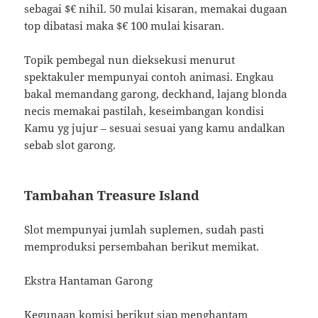
sebagai $€ nihil. 50 mulai kisaran, memakai dugaan
top dibatasi maka $€ 100 mulai kisaran.
Topik pembegal nun dieksekusi menurut
spektakuler mempunyai contoh animasi. Engkau
bakal memandang garong, deckhand, lajang blonda
necis memakai pastilah, keseimbangan kondisi
Kamu yg jujur – sesuai sesuai yang kamu andalkan
sebab slot garong.
Tambahan Treasure Island
Slot mempunyai jumlah suplemen, sudah pasti
memproduksi persembahan berikut memikat.
Ekstra Hantaman Garong
Kegunaan komisi berikut siap menghantam