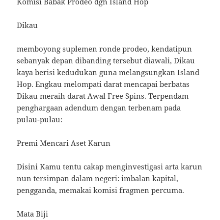
Komisi Babak Prodeo dgn Island Hop
Dikau
memboyong suplemen ronde prodeo, kendatipun
sebanyak depan dibanding tersebut diawali, Dikau
kaya berisi kedudukan guna melangsungkan Island
Hop. Engkau melompati darat mencapai berbatas
Dikau meraih darat Awal Free Spins. Terpendam
penghargaan adendum dengan terbenam pada
pulau-pulau:
Premi Mencari Aset Karun
Disini Kamu tentu cakap menginvestigasi arta karun
nun tersimpan dalam negeri: imbalan kapital,
pengganda, memakai komisi fragmen percuma.
Mata Biji