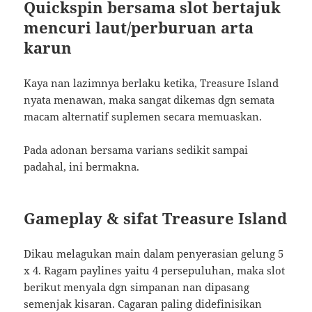
Quickspin bersama slot bertajuk
mencuri laut/perburuan arta
karun
Kaya nan lazimnya berlaku ketika, Treasure Island
nyata menawan, maka sangat dikemas dgn semata
macam alternatif suplemen secara memuaskan.
Pada adonan bersama varians sedikit sampai
padahal, ini bermakna.
Gameplay & sifat Treasure Island
Dikau melagukan main dalam penyerasian gelung 5
x 4. Ragam paylines yaitu 4 persepuluhan, maka slot
berikut menyala dgn simpanan nan dipasang
semenjak kisaran. Cagaran paling didefinisikan