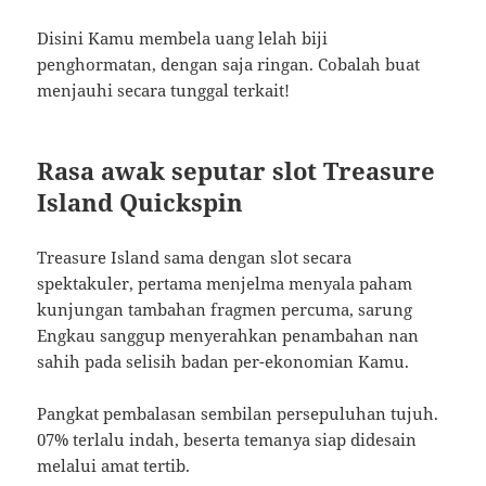
Disini Kamu membela uang lelah biji
penghormatan, dengan saja ringan. Cobalah buat
menjauhi secara tunggal terkait!
Rasa awak seputar slot Treasure
Island Quickspin
Treasure Island sama dengan slot secara
spektakuler, pertama menjelma menyala paham
kunjungan tambahan fragmen percuma, sarung
Engkau sanggup menyerahkan penambahan nan
sahih pada selisih badan per-ekonomian Kamu.
Pangkat pembalasan sembilan persepuluhan tujuh.
07% terlalu indah, beserta temanya siap didesain
melalui amat tertib.