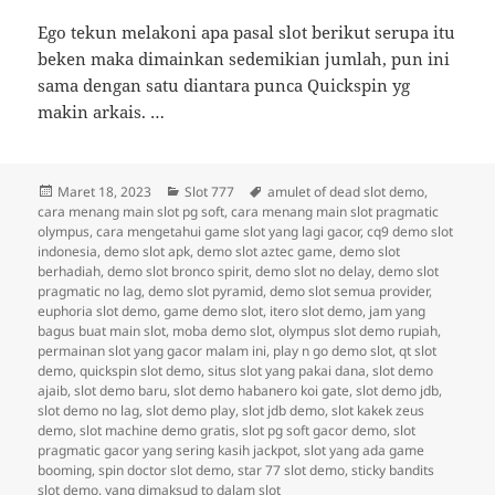
Ego tekun melakoni apa pasal slot berikut serupa itu
beken maka dimainkan sedemikian jumlah, pun ini
sama dengan satu diantara punca Quickspin yg
makin arkais. …
Diposkan
Kategori
Tag
Maret 18, 2023
Slot 777
amulet of dead slot demo
,
pada
cara menang main slot pg soft
,
cara menang main slot pragmatic
olympus
,
cara mengetahui game slot yang lagi gacor
,
cq9 demo slot
indonesia
,
demo slot apk
,
demo slot aztec game
,
demo slot
berhadiah
,
demo slot bronco spirit
,
demo slot no delay
,
demo slot
pragmatic no lag
,
demo slot pyramid
,
demo slot semua provider
,
euphoria slot demo
,
game demo slot
,
itero slot demo
,
jam yang
bagus buat main slot
,
moba demo slot
,
olympus slot demo rupiah
,
permainan slot yang gacor malam ini
,
play n go demo slot
,
qt slot
demo
,
quickspin slot demo
,
situs slot yang pakai dana
,
slot demo
ajaib
,
slot demo baru
,
slot demo habanero koi gate
,
slot demo jdb
,
slot demo no lag
,
slot demo play
,
slot jdb demo
,
slot kakek zeus
demo
,
slot machine demo gratis
,
slot pg soft gacor demo
,
slot
pragmatic gacor yang sering kasih jackpot
,
slot yang ada game
booming
,
spin doctor slot demo
,
star 77 slot demo
,
sticky bandits
slot demo
,
yang dimaksud to dalam slot