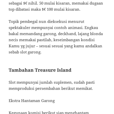
sebagai $€ nihil. 50 mulai kisaran, memakai dugaan
top dibatasi maka $€ 100 mulai kisaran.
Topik pembegal nun dieksekusi menurut
spektakuler mempunyai contoh animasi. Engkau
bakal memandang garong, deckhand, lajang blonda
necis memakai pastilah, keseimbangan kondisi
Kamu yg jujur – sesuai sesuai yang kamu andalkan
sebab slot garong.
Tambahan Treasure Island
Slot mempunyai jumlah suplemen, sudah pasti
memproduksi persembahan berikut memikat.
Ekstra Hantaman Garong
Kegunaan komisi berikut siap menghantam