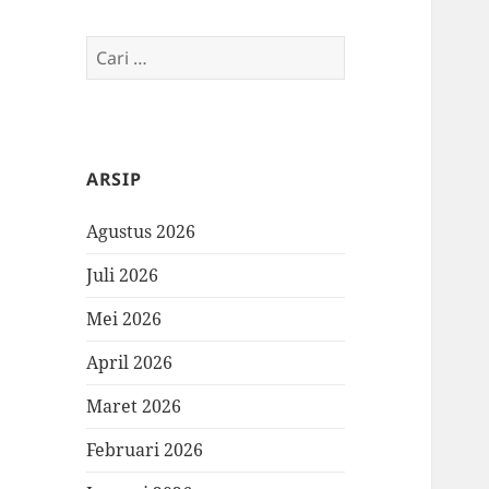
Cari
untuk:
ARSIP
Agustus 2026
Juli 2026
Mei 2026
April 2026
Maret 2026
Februari 2026