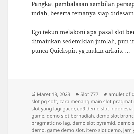
Pangkat pembalasan sembilan persep
indah, beserta temanya siap didesain
Ego tekun melakoni apa pasal slot be
dimainkan sedemikian jumlah, pun i
punca Quickspin yg makin arkais. …
Diposkan
Kategori
Tag
Maret 18, 2023
Slot 777
amulet of 
pada
slot pg soft
,
cara menang main slot pragmat
slot yang lagi gacor
,
cq9 demo slot indonesia
game
,
demo slot berhadiah
,
demo slot bronco
pragmatic no lag
,
demo slot pyramid
,
demo s
demo
,
game demo slot
,
itero slot demo
,
jam 