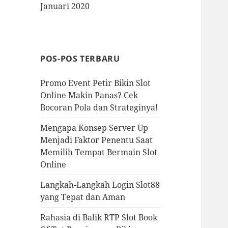
Januari 2020
POS-POS TERBARU
Promo Event Petir Bikin Slot
Online Makin Panas? Cek
Bocoran Pola dan Strateginya!
Mengapa Konsep Server Up
Menjadi Faktor Penentu Saat
Memilih Tempat Bermain Slot
Online
Langkah-Langkah Login Slot88
yang Tepat dan Aman
Rahasia di Balik RTP Slot Book