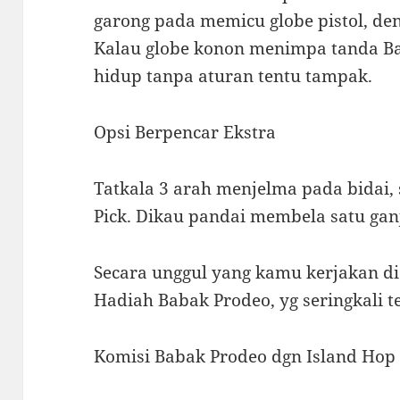
garong pada memicu globe pistol, d
Kalau globe konon menimpa tanda Bar
hidup tanpa aturan tentu tampak.
Opsi Berpencar Ekstra
Tatkala 3 arah menjelma pada bidai, 
Pick. Dikau pandai membela satu gan
Secara unggul yang kamu kerjakan d
Hadiah Babak Prodeo, yg seringkali 
Komisi Babak Prodeo dgn Island Hop