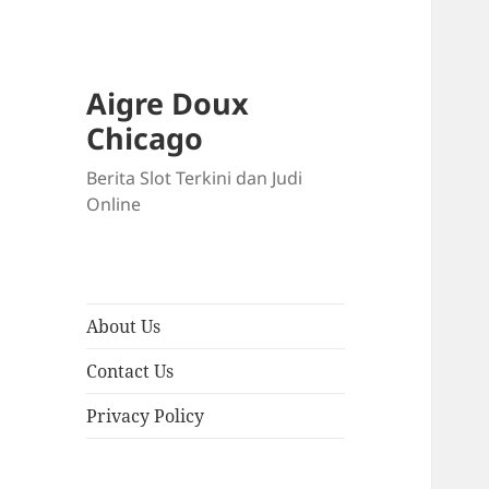
Aigre Doux
Chicago
Berita Slot Terkini dan Judi
Online
About Us
Contact Us
Privacy Policy