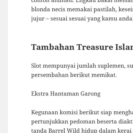
contoh animasi. Engkau bakal meman
blonda necis memakai pastilah, kes
jujur – sesuai sesuai yang kamu anda
Tambahan Treasure Isla
Slot mempunyai jumlah suplemen, s
persembahan berikut memikat.
Ekstra Hantaman Garong
Kegunaan komisi berikut siap meng
pertunjukkan pedoman beserta diakt
tanda Barrel Wild hidup dalam kerai