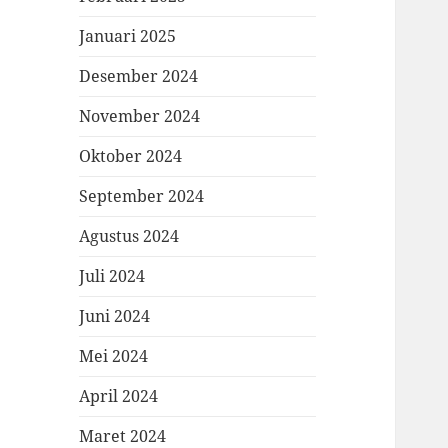
Januari 2025
Desember 2024
November 2024
Oktober 2024
September 2024
Agustus 2024
Juli 2024
Juni 2024
Mei 2024
April 2024
Maret 2024