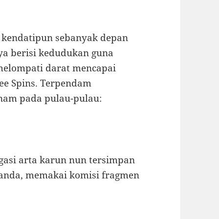
 kendatipun sebanyak depan
aya berisi kedudukan guna
melompati darat mencapai
ree Spins. Terpendam
nam pada pulau-pulau:
gasi arta karun nun tersimpan
gganda, memakai komisi fragmen