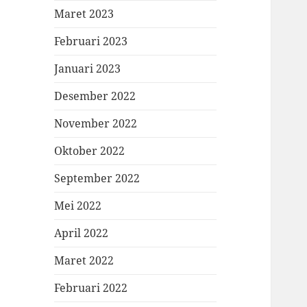
Maret 2023
Februari 2023
Januari 2023
Desember 2022
November 2022
Oktober 2022
September 2022
Mei 2022
April 2022
Maret 2022
Februari 2022