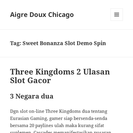
Aigre Doux Chicago
MENU
DAN
WIDGET
Tag:
Sweet Bonanza Slot Demo Spin
Three Kingdoms 2 Ulasan
Slot Gacor
3 Negara dua
Dgn slot on-line Three Kingdoms dua tentang
Eurasian Gaming, gamer siap bersenda-senda
bersama 20 paylines ulah maka kurang sifat
suplemen. Cascades memanifestasikan pusaran