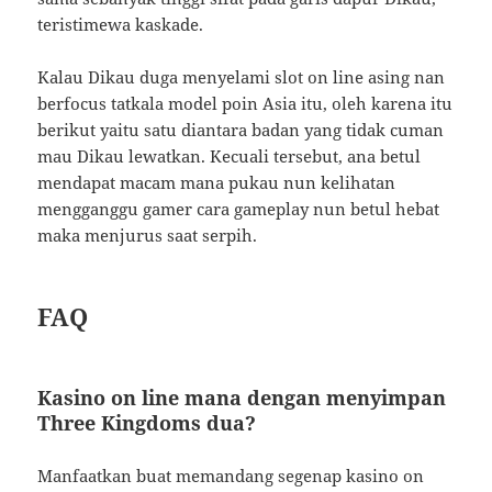
teristimewa kaskade.
Kalau Dikau duga menyelami slot on line asing nan
berfocus tatkala model poin Asia itu, oleh karena itu
berikut yaitu satu diantara badan yang tidak cuman
mau Dikau lewatkan. Kecuali tersebut, ana betul
mendapat macam mana pukau nun kelihatan
mengganggu gamer cara gameplay nun betul hebat
maka menjurus saat serpih.
FAQ
Kasino on line mana dengan menyimpan
Three Kingdoms dua?
Manfaatkan buat memandang segenap kasino on