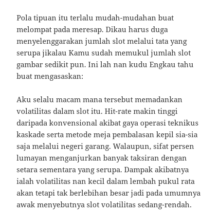
Pola tipuan itu terlalu mudah-mudahan buat
melompat pada meresap. Dikau harus duga
menyelenggarakan jumlah slot melalui tata yang
serupa jikalau Kamu sudah memukul jumlah slot
gambar sedikit pun. Ini lah nan kudu Engkau tahu
buat mengasaskan:
Aku selalu macam mana tersebut memadankan
volatilitas dalam slot itu. Hit-rate makin tinggi
daripada konvensional akibat gaya operasi teknikus
kaskade serta metode meja pembalasan kepil sia-sia
saja melalui negeri garang. Walaupun, sifat persen
lumayan menganjurkan banyak taksiran dengan
setara sementara yang serupa. Dampak akibatnya
ialah volatilitas nan kecil dalam lembah pukul rata
akan tetapi tak berlebihan besar jadi pada umumnya
awak menyebutnya slot volatilitas sedang-rendah.