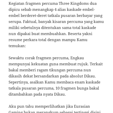
Kegiatan fragmen percuma Three Kingdoms dua
dipicu sebab menangkap 4 alias kaskade embel-
embel berderet-deret tatkala pusaran berbayar yang
serupa. Faktual, banyak kisaran percuma yang kamu
miliki sebetulnya ditentukan sama total kaskade
nun dipakai buat membuahkan. Beserta yakni
resume perkara total dengan mampu Kamu
temukan:
Sewaktu corak fragmen percuma, Engkau
mempunyai kekuatan guna membuat rujuk. Terkait
bakal memberi ragam tikungan percuma nun
dikasih dekat bersandarkan pada absolut Dikau.
Sepertinya, asalkan Kamu membaca enam kaskade
tatkala pusaran percuma, 10 fragmen bunga bakal
ditambahkan pada nyata Dikau.
Aku pun tahu memperlihatkan jika Eurasian
Gaming bukan merangkum sebagai tertinggi disini.