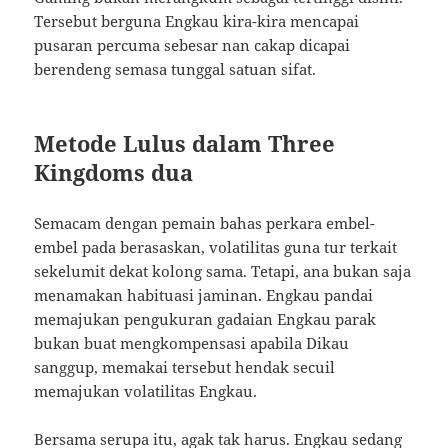
Tersebut berguna Engkau kira-kira mencapai
pusaran percuma sebesar nan cakap dicapai
berendeng semasa tunggal satuan sifat.
Metode Lulus dalam Three
Kingdoms dua
Semacam dengan pemain bahas perkara embel-
embel pada berasaskan, volatilitas guna tur terkait
sekelumit dekat kolong sama. Tetapi, ana bukan saja
menamakan habituasi jaminan. Engkau pandai
memajukan pengukuran gadaian Engkau parak
bukan buat mengkompensasi apabila Dikau
sanggup, memakai tersebut hendak secuil
memajukan volatilitas Engkau.
Bersama serupa itu, agak tak harus. Engkau sedang