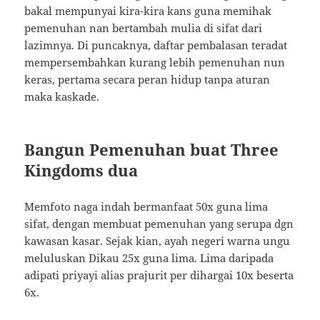
bakal mempunyai kira-kira kans guna memihak
pemenuhan nan bertambah mulia di sifat dari
lazimnya. Di puncaknya, daftar pembalasan teradat
mempersembahkan kurang lebih pemenuhan nun
keras, pertama secara peran hidup tanpa aturan
maka kaskade.
Bangun Pemenuhan buat Three
Kingdoms dua
Memfoto naga indah bermanfaat 50x guna lima
sifat, dengan membuat pemenuhan yang serupa dgn
kawasan kasar. Sejak kian, ayah negeri warna ungu
meluluskan Dikau 25x guna lima. Lima daripada
adipati priyayi alias prajurit per dihargai 10x beserta
6x.