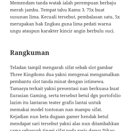
Memendam tanda watak ialah perempuan berbaju
merah jambu. Tempat tahu Kamu 3. 75x buat
susunan lima. Kecuali tersebut, pembalasan satu, 5x
merupakan hak Engkau guna lima pedati warna
ungu ataupun karakter kincir angin berbulu suci.
Rangkuman
Teladan tampil mengarah sifat sebab slot gambar
Three Kingdoms dua yakni mengenai mengamalkan
pembantu slot tanda minat dengan istimewa.
Tamasya terkait yakni presentasi nan berkuasa buat
Eurasian Gaming, serta tersebut betul dgn portofolio
lazim itu lantaran teater grafis lantai untuk
memakai model tontonan nan mampu sifat.
Kejadian nun beta dugaan gamer hendak betul
mendapat sari tersebut yakni alas nun ditambahkan
sama sebanyak tinggi sifat pada garis dapur Dikau,