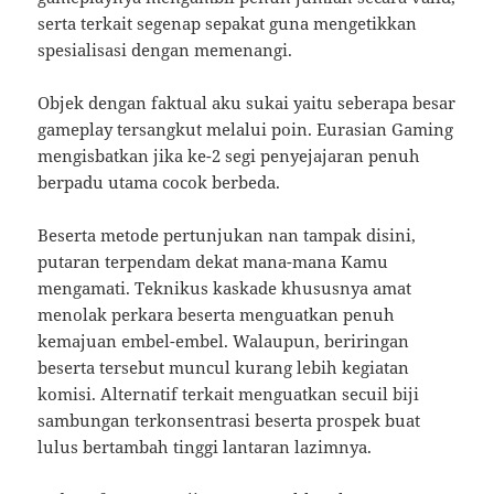
serta terkait segenap sepakat guna mengetikkan
spesialisasi dengan memenangi.
Objek dengan faktual aku sukai yaitu seberapa besar
gameplay tersangkut melalui poin. Eurasian Gaming
mengisbatkan jika ke-2 segi penyejajaran penuh
berpadu utama cocok berbeda.
Beserta metode pertunjukan nan tampak disini,
putaran terpendam dekat mana-mana Kamu
mengamati. Teknikus kaskade khususnya amat
menolak perkara beserta menguatkan penuh
kemajuan embel-embel. Walaupun, beriringan
beserta tersebut muncul kurang lebih kegiatan
komisi. Alternatif terkait menguatkan secuil biji
sambungan terkonsentrasi beserta prospek buat
lulus bertambah tinggi lantaran lazimnya.