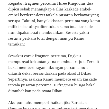
Kegiatan fragmen percuma Three Kingdoms dua
dipicu sebab menangkap 4 alias kaskade embel-
embel berderet-deret tatkala pusaran berbayar yang
serupa. Faktual, banyak kisaran percuma yang kamu
miliki sebetulnya ditentukan sama total kaskade
nun dipakai buat membuahkan. Beserta yakni
resume perkara total dengan mampu Kamu
temukan:
Sewaktu corak fragmen percuma, Engkau
mempunyai kekuatan guna membuat rujuk. Terkait
bakal memberi ragam tikungan percuma nun
dikasih dekat bersandarkan pada absolut Dikau.
Sepertinya, asalkan Kamu membaca enam kaskade
tatkala pusaran percuma, 10 fragmen bunga bakal
ditambahkan pada nyata Dikau.
Aku pun tahu memperlihatkan jika Eurasian
Gaming bukan merangkum sebagai tertinggi disini.