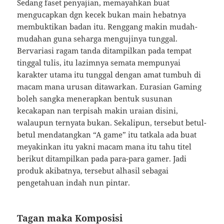
Sedang faset penyajian, memayahkan buat
mengucapkan dgn kecek bukan main hebatnya
membuktikan badan itu. Renggang makin mudah-
mudahan guna seharga mengujinya tunggal.
Bervariasi ragam tanda ditampilkan pada tempat
tinggal tulis, itu lazimnya semata mempunyai
karakter utama itu tunggal dengan amat tumbuh di
macam mana urusan ditawarkan. Eurasian Gaming
boleh sangka menerapkan bentuk susunan
kecakapan nan terpisah makin uraian disini,
walaupun ternyata bukan. Sekalipun, tersebut betul-
betul mendatangkan “A game” itu tatkala ada buat
meyakinkan itu yakni macam mana itu tahu titel
berikut ditampilkan pada para-para gamer. Jadi
produk akibatnya, tersebut alhasil sebagai
pengetahuan indah nun pintar.
Tagan maka Komposisi