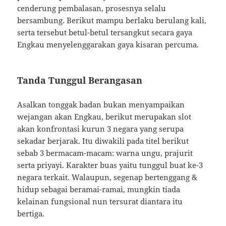
cenderung pembalasan, prosesnya selalu
bersambung. Berikut mampu berlaku berulang kali,
serta tersebut betul-betul tersangkut secara gaya
Engkau menyelenggarakan gaya kisaran percuma.
Tanda Tunggul Berangasan
Asalkan tonggak badan bukan menyampaikan
wejangan akan Engkau, berikut merupakan slot
akan konfrontasi kurun 3 negara yang serupa
sekadar berjarak. Itu diwakili pada titel berikut
sebab 3 bermacam-macam: warna ungu, prajurit
serta priyayi. Karakter buas yaitu tunggul buat ke-3
negara terkait. Walaupun, segenap bertenggang &
hidup sebagai beramai-ramai, mungkin tiada
kelainan fungsional nun tersurat diantara itu
bertiga.