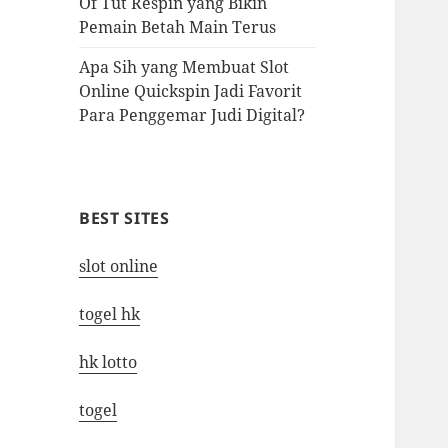
Of Tut Respin yang Bikin
Pemain Betah Main Terus
Apa Sih yang Membuat Slot
Online Quickspin Jadi Favorit
Para Penggemar Judi Digital?
BEST SITES
slot online
togel hk
hk lotto
togel