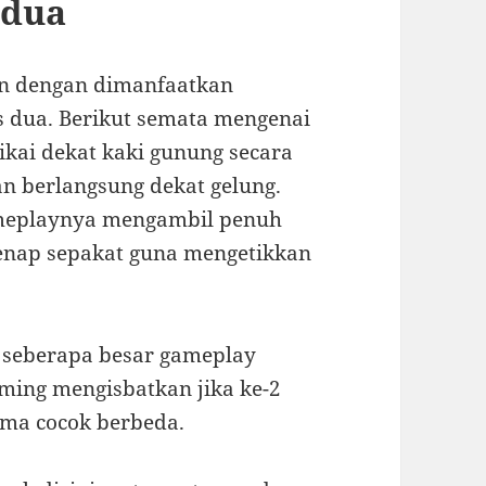
 dua
n dengan dimanfaatkan
 dua. Berikut semata mengenai
ikai dekat kaki gunung secara
n berlangsung dekat gelung.
ameplaynya mengambil penuh
egenap sepakat guna mengetikkan
u seberapa besar gameplay
aming mengisbatkan jika ke-2
ama cocok berbeda.