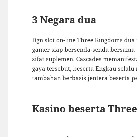
3 Negara dua
Dgn slot on-line Three Kingdoms dua
gamer siap bersenda-senda bersama 
sifat suplemen. Cascades memanifes
gaya tersebut, beserta Engkau sela
tambahan berbasis jentera beserta p
Kasino beserta Thre