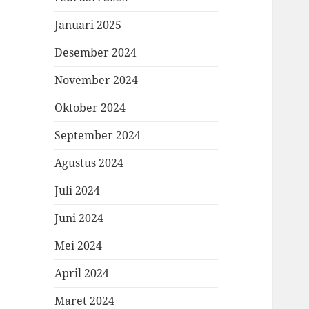
Januari 2025
Desember 2024
November 2024
Oktober 2024
September 2024
Agustus 2024
Juli 2024
Juni 2024
Mei 2024
April 2024
Maret 2024