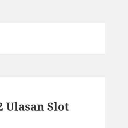
 Ulasan Slot