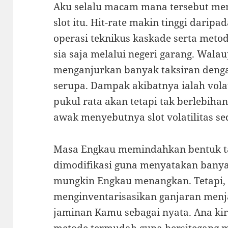
Aku selalu macam mana tersebut me
slot itu. Hit-rate makin tinggi darip
operasi teknikus kaskade serta metod
sia saja melalui negeri garang. Wala
menganjurkan banyak taksiran denga
serupa. Dampak akibatnya ialah volat
pukul rata akan tetapi tak berlebih
awak menyebutnya slot volatilitas s
Masa Engkau memindahkan bentuk t
dimodifikasi guna menyatakan banyak
mungkin Engkau menangkan. Tetapi, 
menginventarisasikan ganjaran menja
jaminan Kamu sebagai nyata. Ana ki