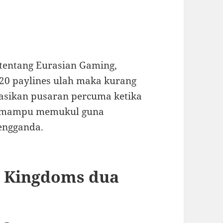
 tentang Eurasian Gaming,
20 paylines ulah maka kurang
tasikan pusaran percuma ketika
lu mampu memukul guna
engganda.
e Kingdoms dua