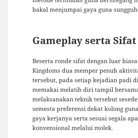
metode termudah guna bersitegang 
bakal menjumpai gaya guna sungguh-
Gameplay serta Sifat
Beserta ronde sifat dengan luar biasa 
Kingdoms dua memper penuh aktivita
tersebut, pada setiap kejadian padi
memakai melatih diri tampil bersama 
melaksanakan teknik tersebut sesed
semesta preferensi dekat kolong gu
gaya kerjanya serta sesuai segala ap
konvensional melalui molek.