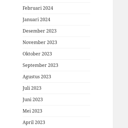
Februari 2024
Januari 2024
Desember 2023
November 2023
Oktober 2023
September 2023
Agustus 2023
Juli 2023
Juni 2023
Mei 2023
April 2023