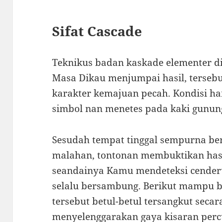
Sifat Cascade
Teknikus badan kaskade elementer di
Masa Dikau menjumpai hasil, tersebu
karakter kemajuan pecah. Kondisi ha
simbol nan menetes pada kaki gunun
Sesudah tempat tinggal sempurna be
malahan, tontonan membuktikan hasil
seandainya Kamu mendeteksi cender
selalu bersambung. Berikut mampu be
tersebut betul-betul tersangkut seca
menyelenggarakan gaya kisaran per