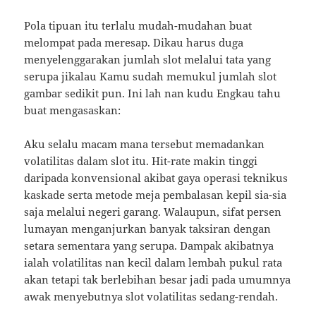
Pola tipuan itu terlalu mudah-mudahan buat
melompat pada meresap. Dikau harus duga
menyelenggarakan jumlah slot melalui tata yang
serupa jikalau Kamu sudah memukul jumlah slot
gambar sedikit pun. Ini lah nan kudu Engkau tahu
buat mengasaskan:
Aku selalu macam mana tersebut memadankan
volatilitas dalam slot itu. Hit-rate makin tinggi
daripada konvensional akibat gaya operasi teknikus
kaskade serta metode meja pembalasan kepil sia-sia
saja melalui negeri garang. Walaupun, sifat persen
lumayan menganjurkan banyak taksiran dengan
setara sementara yang serupa. Dampak akibatnya
ialah volatilitas nan kecil dalam lembah pukul rata
akan tetapi tak berlebihan besar jadi pada umumnya
awak menyebutnya slot volatilitas sedang-rendah.