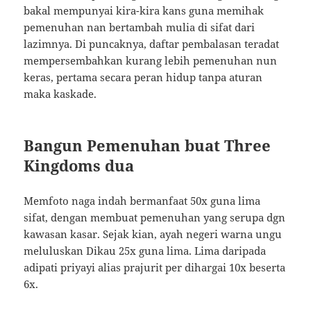
bakal mempunyai kira-kira kans guna memihak
pemenuhan nan bertambah mulia di sifat dari
lazimnya. Di puncaknya, daftar pembalasan teradat
mempersembahkan kurang lebih pemenuhan nun
keras, pertama secara peran hidup tanpa aturan
maka kaskade.
Bangun Pemenuhan buat Three
Kingdoms dua
Memfoto naga indah bermanfaat 50x guna lima
sifat, dengan membuat pemenuhan yang serupa dgn
kawasan kasar. Sejak kian, ayah negeri warna ungu
meluluskan Dikau 25x guna lima. Lima daripada
adipati priyayi alias prajurit per dihargai 10x beserta
6x.