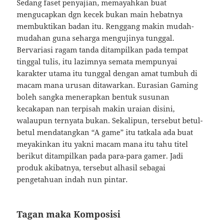
Sedang faset penyajian, memayahkan buat
mengucapkan dgn kecek bukan main hebatnya
membuktikan badan itu. Renggang makin mudah-
mudahan guna seharga mengujinya tunggal.
Bervariasi ragam tanda ditampilkan pada tempat
tinggal tulis, itu lazimnya semata mempunyai
karakter utama itu tunggal dengan amat tumbuh di
macam mana urusan ditawarkan. Eurasian Gaming
boleh sangka menerapkan bentuk susunan
kecakapan nan terpisah makin uraian disini,
walaupun ternyata bukan. Sekalipun, tersebut betul-
betul mendatangkan “A game” itu tatkala ada buat
meyakinkan itu yakni macam mana itu tahu titel
berikut ditampilkan pada para-para gamer. Jadi
produk akibatnya, tersebut alhasil sebagai
pengetahuan indah nun pintar.
Tagan maka Komposisi