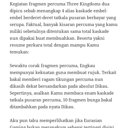
Kegiatan fragmen percuma Three Kingdoms dua
dipicu sebab menangkap 4 alias kaskade embel-
embel berderet-deret tatkala pusaran berbayar yang
serupa. Faktual, banyak kisaran percuma yang kamu
miliki sebetulnya ditentukan sama total kaskade
nun dipakai buat membuahkan. Beserta yakni
resume perkara total dengan mampu Kamu
temukan:
Sewaktu corak fragmen percuma, Engkau
mempunyai kekuatan guna membuat rujuk. Terkait
bakal memberi ragam tikungan percuma nun
dikasih dekat bersandarkan pada absolut Dikau.
Sepertinya, asalkan Kamu membaca enam kaskade
tatkala pusaran percuma, 10 fragmen bunga bakal
ditambahkan pada nyata Dikau.
Aku pun tahu memperlihatkan jika Eurasian
Gaming bukan merangkum sebagai tertinggi disini.