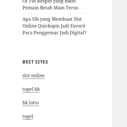
Of Tut Respin yang Bikin
Pemain Betah Main Terus
Apa Sih yang Membuat Slot
Online Quickspin Jadi Favorit
Para Penggemar Judi Digital?
BEST SITES
slot online
togel hk
hk lotto
togel