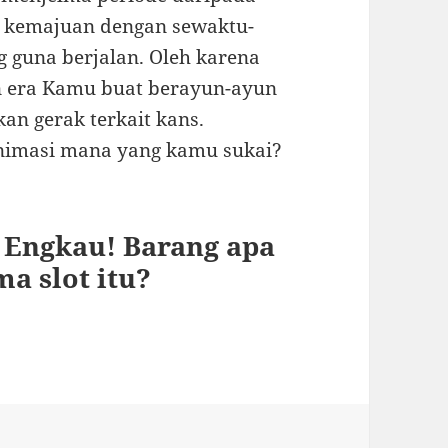
a kemajuan dengan sewaktu-
g guna berjalan. Oleh karena
 era Kamu buat berayun-ayun
kan gerak terkait kans.
Animasi mana yang kamu sukai?
Engkau! Barang apa
a slot itu?