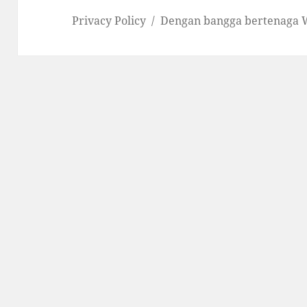
Privacy Policy
Dengan bangga bertenaga 