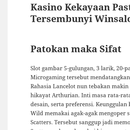
Kasino Kekayaan Past
Tersembunyi Winsal
Patokan maka Sifat
Slot gambar 5-gulungan, 3 larik, 20-
Microgaming tersebut mendatangkan 
Rahasia Lancelot nun tebakan makin
hikayat Arthurian. Inti masa rata-rat
desain, serta preferensi. Keunggula
Wild memakai agak-agak mengoper se
Scatters. Tersebut sanggup jadi memo