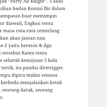
uk “Party All Knight”. 3 alias
lkan badan Komisi Bir dalam
sempatan buat memimpin
but diawali, Engkau tentu
r masa rata-rata cemerlang
hkan akan jantan nun
e-2 yaitu keraton & dgn
k tersebut Kamu tentu
a seluruh kemajuan 3 kala
ertib, itu pandai diretrigger.
mampu dipicu makin semasa
l berbeda menjalankan kotak
 seorang datuk, seorang
r.