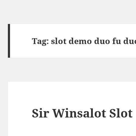
Tag:
slot demo duo fu du
Sir Winsalot Slo