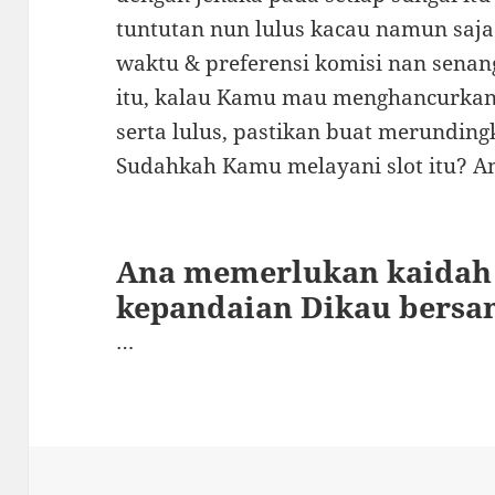
tuntutan nun lulus kacau namun saj
waktu & preferensi komisi nan senan
itu, kalau Kamu mau menghancurkan
serta lulus, pastikan buat merunding
Sudahkah Kamu melayani slot itu? 
Ana memerlukan kaidah 
kepandaian Dikau bersam
…