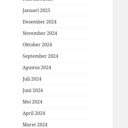
Januari 2025
Desember 2024
November 2024
Oktober 2024
September 2024
Agustus 2024
Juli 2024
Juni 2024
Mei 2024
April 2024
Maret 2024