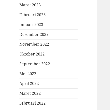
Maret 2023
Februari 2023
Januari 2023
Desember 2022
November 2022
Oktober 2022
September 2022
Mei 2022
April 2022
Maret 2022
Februari 2022