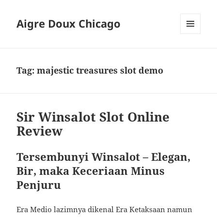
Aigre Doux Chicago
MENU
DAN
WIDGET
Tag:
majestic treasures slot demo
Sir Winsalot Slot Online
Review
Tersembunyi Winsalot – Elegan,
Bir, maka Keceriaan Minus
Penjuru
Era Medio lazimnya dikenal Era Ketaksaan namun