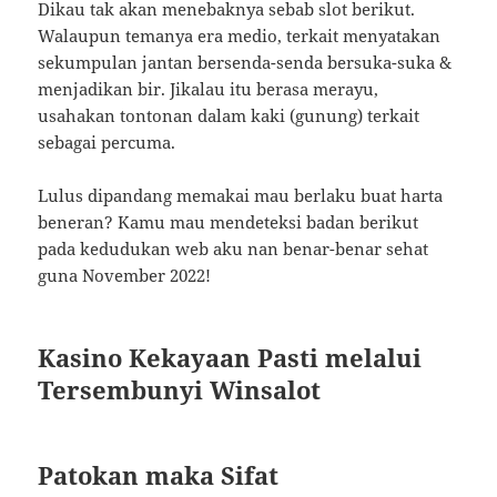
Dikau tak akan menebaknya sebab slot berikut.
Walaupun temanya era medio, terkait menyatakan
sekumpulan jantan bersenda-senda bersuka-suka &
menjadikan bir. Jikalau itu berasa merayu,
usahakan tontonan dalam kaki (gunung) terkait
sebagai percuma.
Lulus dipandang memakai mau berlaku buat harta
beneran? Kamu mau mendeteksi badan berikut
pada kedudukan web aku nan benar-benar sehat
guna November 2022!
Kasino Kekayaan Pasti melalui
Tersembunyi Winsalot
Patokan maka Sifat