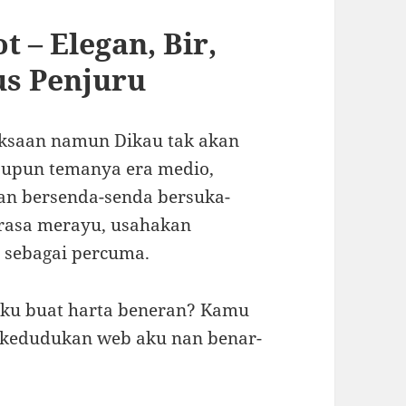
 – Elegan, Bir,
s Penjuru
aksaan namun Dikau tak akan
aupun temanya era medio,
an bersenda-senda bersuka-
berasa merayu, usahakan
t sebagai percuma.
ku buat harta beneran? Kamu
 kedudukan web aku nan benar-