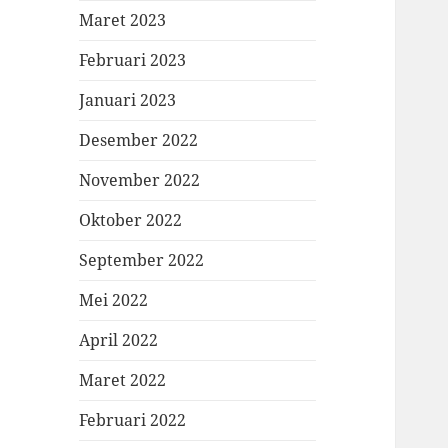
Maret 2023
Februari 2023
Januari 2023
Desember 2022
November 2022
Oktober 2022
September 2022
Mei 2022
April 2022
Maret 2022
Februari 2022