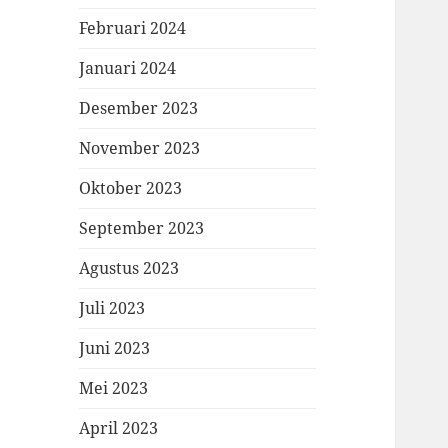
Februari 2024
Januari 2024
Desember 2023
November 2023
Oktober 2023
September 2023
Agustus 2023
Juli 2023
Juni 2023
Mei 2023
April 2023