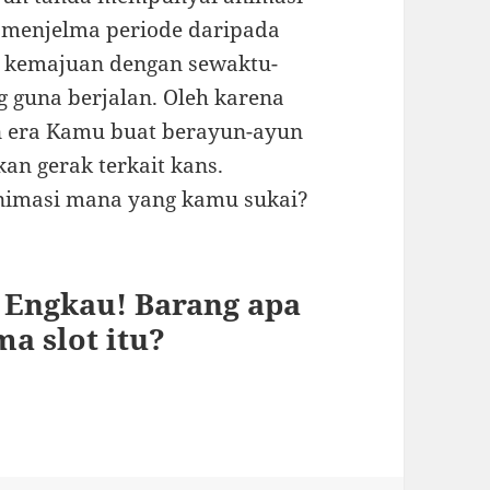
u menjelma periode daripada
a kemajuan dengan sewaktu-
g guna berjalan. Oleh karena
 era Kamu buat berayun-ayun
kan gerak terkait kans.
Animasi mana yang kamu sukai?
Engkau! Barang apa
a slot itu?