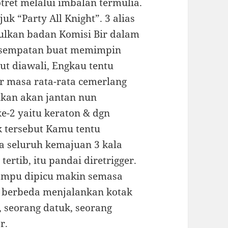
tret melalui imbalan termulia.
uk “Party All Knight”. 3 alias
lkan badan Komisi Bir dalam
sempatan buat memimpin
but diawali, Engkau tentu
r masa rata-rata cemerlang
hkan akan jantan nun
e-2 yaitu keraton & dgn
k tersebut Kamu tentu
a seluruh kemajuan 3 kala
ertib, itu pandai diretrigger.
mampu dipicu makin semasa
l berbeda menjalankan kotak
 seorang datuk, seorang
r.