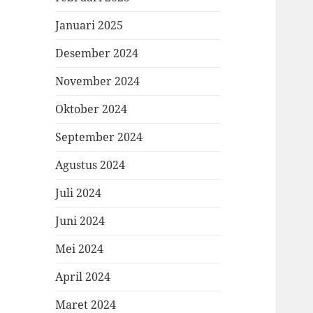
Januari 2025
Desember 2024
November 2024
Oktober 2024
September 2024
Agustus 2024
Juli 2024
Juni 2024
Mei 2024
April 2024
Maret 2024