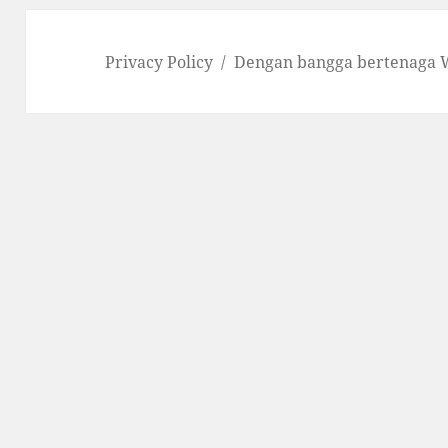
Privacy Policy
Dengan bangga bertenaga 