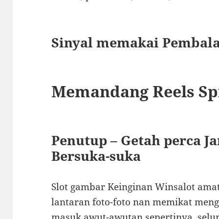
Sinyal memakai Pembal
Memandang Reels Sp
Penutup – Getah perca 
Bersuka-suka
Slot gambar Keinginan Winsalot ama
lantaran foto-foto nan memikat men
masuk awut-awutan sepertinya, sel