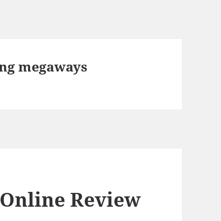
king megaways
t Online Review