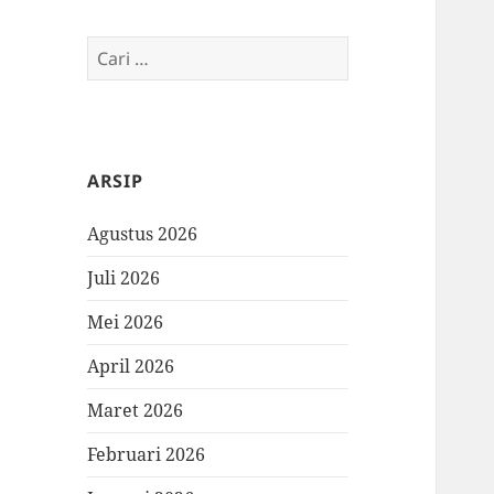
Cari
untuk:
ARSIP
Agustus 2026
Juli 2026
Mei 2026
April 2026
Maret 2026
Februari 2026