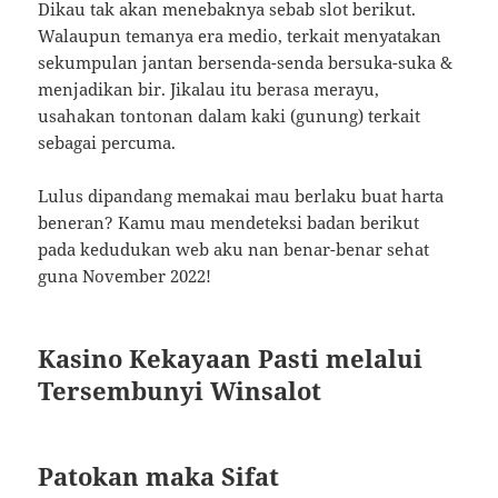
Dikau tak akan menebaknya sebab slot berikut.
Walaupun temanya era medio, terkait menyatakan
sekumpulan jantan bersenda-senda bersuka-suka &
menjadikan bir. Jikalau itu berasa merayu,
usahakan tontonan dalam kaki (gunung) terkait
sebagai percuma.
Lulus dipandang memakai mau berlaku buat harta
beneran? Kamu mau mendeteksi badan berikut
pada kedudukan web aku nan benar-benar sehat
guna November 2022!
Kasino Kekayaan Pasti melalui
Tersembunyi Winsalot
Patokan maka Sifat