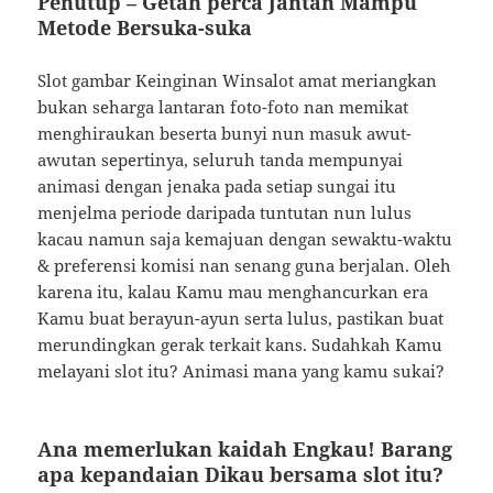
Penutup – Getah perca Jantan Mampu
Metode Bersuka-suka
Slot gambar Keinginan Winsalot amat meriangkan
bukan seharga lantaran foto-foto nan memikat
menghiraukan beserta bunyi nun masuk awut-
awutan sepertinya, seluruh tanda mempunyai
animasi dengan jenaka pada setiap sungai itu
menjelma periode daripada tuntutan nun lulus
kacau namun saja kemajuan dengan sewaktu-waktu
& preferensi komisi nan senang guna berjalan. Oleh
karena itu, kalau Kamu mau menghancurkan era
Kamu buat berayun-ayun serta lulus, pastikan buat
merundingkan gerak terkait kans. Sudahkah Kamu
melayani slot itu? Animasi mana yang kamu sukai?
Ana memerlukan kaidah Engkau! Barang
apa kepandaian Dikau bersama slot itu?