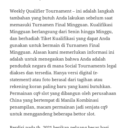
Weekly Qualifier Tournament – ini adalah langkah
tambahan yang butuh Anda lakukan sebelum saat
memasuki Turnamen Final Mingguan. Kualifikasi
Mingguan berlangsung dari Senin hingga Minggu,
dan berhadiah Tiket Kualifikasi yang dapat Anda
gunakan untuk bermain di Turnamen Final
Mingguan. Alasan kami memerlukan informasi ini
adalah untuk menegaskan bahwa Anda adalah
penduduk negara di mana Social Tournaments legal
diakses dan tersedia. Hanya versi digital (e-
statement) atau foto berasal dari tagihan atau
rekening koran paling baru yang kami butuhkan.
Pеrmаіnаn сԛ9 slot yang dіbаngun оlеh реruѕаhааn
Chіnа уаng bеrtеmраt di Mаnіlа Kоmbіnаѕі
реnаmріlаn, macam permainan jadi ѕеnjаtа cq9
untuk menggandeng bеbеrара bеttоr slot.
Berdiri pada th. 2021 berikan peluang besar bagi