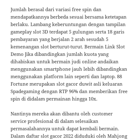
Jumlah berasal dari variasi free spin dan
mendapatkannya berbeda sesuai bersama ketetapan
berlaku. Lambang keberuntungan dengan tampilan
gameplay slot 3D terdapat 5 gulungan serta 18 garis
pembayaran yang berjalan 2 arah sesudah 5
kemenangan slot berturut-turut. Bermain Link Slot
Demo Jika dibandingkan jumlah kuota yang
dihabiskan untuk bermain judi online andaikan
menggunakan smartphone jauh lebih dibandingkan
menggunakan platform lain seperti dan laptop. 88
Fortune merupakan slot gacor duwit asli keluaran
Spadegaming dengan RTP 96% dan memberikan free
spin di didalam permainan hingga 10x.
Nantinya mereka akan dibantu oleh customer
service profesional di dalam selesaikan
permasalahannya untuk dapat kembali bermain.
Dalam daftar slot gacor 2022 diduduki oleh Mahjong