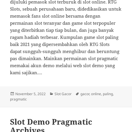
dijuluki pemasok slot terburuk di slot online. RTG
Slots, sebuah perusahaan baru, didedikasikan untuk
memasok fans slot online bersama dengan
permainan slot teranyar dan game slot terpopuler
yang diterbitkan tiap tiap bulan, dan juga banyak
ragam hadiah terbesar. Kumpulan game slot paling
baik 2021 yang dipersembahkan oleh RTG Slots
dapat sungguh-sungguh menghibur dan beruntung
pas dimainkan. Mainkan permainan slot pragmatic
memakai akun demo melalui web slot demo yang
kami sajikan.…
Diposkan
Kategori
Tag
November 5, 2022
Slot Gacor
gacor
,
online
,
paling
,
pada
pragmatic
Slot Demo Pragmatic
Archives