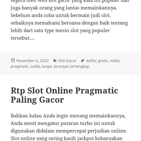
segera oleh web slot gacor yang kala ini populer dan
juga banyak orang yang lantas memainkannya.
Sebelum anda coba untuk bermain judi slot,
sebaiknya memahami bersama dengan baik tentang
lebih dari satu type mesin slot yang populer
tersebut.…
Diposkan
Kategori
Tag
November 6, 2022
Slot Gacor
daftar
,
gratis
,
miliar
,
pada
pragmatic
,
saldo
,
tanpa
,
teranyar
,
terlengkap
Rtp Slot Online Pragmatic
Paling Gacor
Bahkan kalau Anda ingin menang memainkannya,
Anda mesti mengatur putaran turbo ini untuk
digunakan didalam mempercepat perjudian online.
Slot online yang sering kasih jackpot kebanyakan