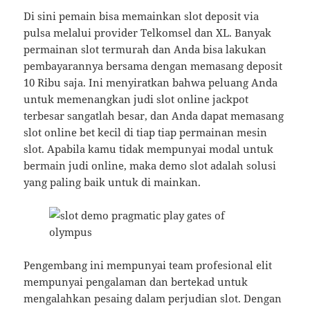
Di sini pemain bisa memainkan slot deposit via
pulsa melalui provider Telkomsel dan XL. Banyak
permainan slot termurah dan Anda bisa lakukan
pembayarannya bersama dengan memasang deposit
10 Ribu saja. Ini menyiratkan bahwa peluang Anda
untuk memenangkan judi slot online jackpot
terbesar sangatlah besar, dan Anda dapat memasang
slot online bet kecil di tiap tiap permainan mesin
slot. Apabila kamu tidak mempunyai modal untuk
bermain judi online, maka demo slot adalah solusi
yang paling baik untuk di mainkan.
Pengembang ini mempunyai team profesional elit
mempunyai pengalaman dan bertekad untuk
mengalahkan pesaing dalam perjudian slot. Dengan