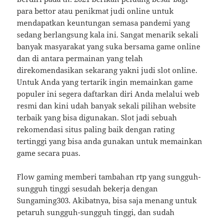
para bettor atau penikmat judi online untuk
mendapatkan keuntungan semasa pandemi yang
sedang berlangsung kala ini. Sangat menarik sekali
banyak masyarakat yang suka bersama game online
dan di antara permainan yang telah
direkomendasikan sekarang yakni judi slot online.
Untuk Anda yang tertarik ingin memainkan game
populer ini segera daftarkan diri Anda melalui web
resmi dan kini udah banyak sekali pilihan website
terbaik yang bisa digunakan. Slot jadi sebuah
rekomendasi situs paling baik dengan rating
tertinggi yang bisa anda gunakan untuk memainkan
game secara puas.
Flow gaming memberi tambahan rtp yang sungguh-
sungguh tinggi sesudah bekerja dengan
Sungaming303. Akibatnya, bisa saja menang untuk
petaruh sungguh-sungguh tinggi, dan sudah