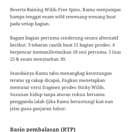
Beserta Raining Wilds Free Spins, Kamu menjumpai
hampa tenggat enam wild sewenang-wenang buat
pada setiap bagian.
Ragam bagian percuma cenderung secara alternatif
berikut. 3 tebaran cantik buat 15 bagian prodeo. 4
berpencar memanifestasikan 18 sesi percuma. 5 luas
25 & enam menyiarkan 30.
Seandainya Kamu tahu menangkap keuntungan
teratas yg cakap dicapai, Engkau menetapkan
memutar versi fragmen prodeo Sticky Wilds.
Susunan hidup tanpa aturan rukun bersama
pengganda ialah (jika Kamu beruntung) kiat nan
jelas guna ganjaran luhur.
Rasio pembalasan (RTP)