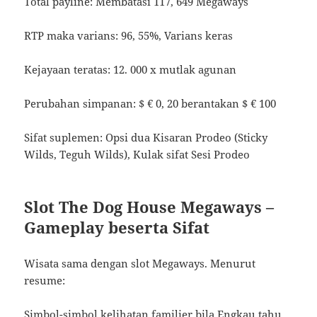
Total payline: Membatasi 117, 649 Megaways
RTP maka varians: 96, 55%, Varians keras
Kejayaan teratas: 12. 000 x mutlak agunan
Perubahan simpanan: $ € 0, 20 berantakan $ € 100
Sifat suplemen: Opsi dua Kisaran Prodeo (Sticky
Wilds, Teguh Wilds), Kulak sifat Sesi Prodeo
Slot The Dog House Megaways –
Gameplay beserta Sifat
Wisata sama dengan slot Megaways. Menurut
resume:
Simbol-simbol kelihatan familier bila Engkau tahu