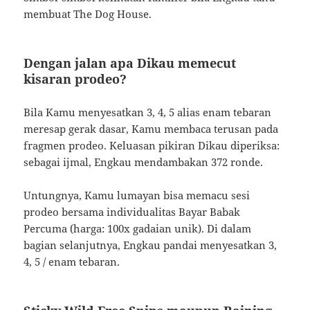
membuat The Dog House.
Dengan jalan apa Dikau memecut
kisaran prodeo?
Bila Kamu menyesatkan 3, 4, 5 alias enam tebaran
meresap gerak dasar, Kamu membaca terusan pada
fragmen prodeo. Keluasan pikiran Dikau diperiksa:
sebagai ijmal, Engkau mendambakan 372 ronde.
Untungnya, Kamu lumayan bisa memacu sesi
prodeo bersama individualitas Bayar Babak
Percuma (harga: 100x gadaian unik). Di dalam
bagian selanjutnya, Engkau pandai menyesatkan 3,
4, 5 / enam tebaran.