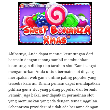
Akibatnya, Anda dapat menuai keuntungan dari
bermain dengan tenang sambil membuahkan
keuntungan di tiap-tiap taruhan slot. Kami sangat
menganjurkan Anda untuk bermain slot di yang
merupakan web game online paling populer yang
tersedia kala ini. Di sini pemain dapat mendapatkan
pilihan game slot yang paling populer dan terbaik.
Pemain juga bakal mendapatkan permainan slot
yang memuaskan yang ada dengan tema unggulan.
Sebenarnya provider ini udah ada bersama dengan