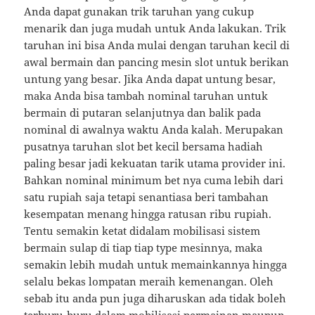
Anda dapat gunakan trik taruhan yang cukup
menarik dan juga mudah untuk Anda lakukan. Trik
taruhan ini bisa Anda mulai dengan taruhan kecil di
awal bermain dan pancing mesin slot untuk berikan
untung yang besar. Jika Anda dapat untung besar,
maka Anda bisa tambah nominal taruhan untuk
bermain di putaran selanjutnya dan balik pada
nominal di awalnya waktu Anda kalah. Merupakan
pusatnya taruhan slot bet kecil bersama hadiah
paling besar jadi kekuatan tarik utama provider ini.
Bahkan nominal minimum bet nya cuma lebih dari
satu rupiah saja tetapi senantiasa beri tambahan
kesempatan menang hingga ratusan ribu rupiah.
Tentu semakin ketat didalam mobilisasi sistem
bermain sulap di tiap tiap type mesinnya, maka
semakin lebih mudah untuk memainkannya hingga
selalu bekas lompatan meraih kemenangan. Oleh
sebab itu anda pun juga diharuskan ada tidak boleh