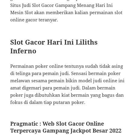
Situs Judi Slot Gacor Gampang Menang Hari Ini
Mesin Slot akan memberikan kalian permainan slot
online gacor teranyar.
Slot Gacor Hari Ini Liliths
Inferno
Permainan poker online tentunya sudah tidak asing
di telinga para pemain judi. Sensasi bermain poker
melawan sesama pemain bikin model judi online ini
amat digemari para pemain judi. Dalam bermain
poker juga dibutuhkan kiat bermain yang bagus dan
fokus di dalam tiap putaran poker.
Pragmatic : Web Slot Gacor Online
Terpercaya Gampang Jackpot Besar 2022