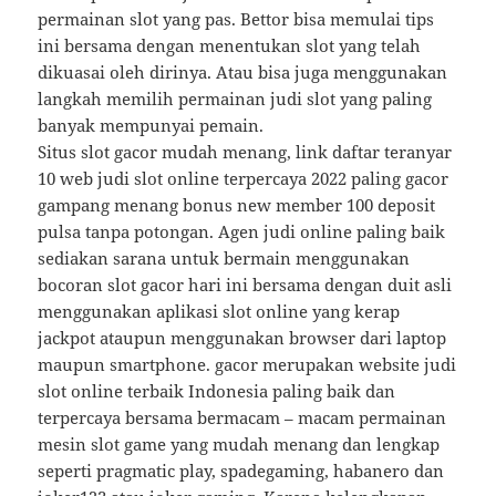
permainan slot yang pas. Bettor bisa memulai tips
ini bersama dengan menentukan slot yang telah
dikuasai oleh dirinya. Atau bisa juga menggunakan
langkah memilih permainan judi slot yang paling
banyak mempunyai pemain.
Situs slot gacor mudah menang, link daftar teranyar
10 web judi slot online terpercaya 2022 paling gacor
gampang menang bonus new member 100 deposit
pulsa tanpa potongan. Agen judi online paling baik
sediakan sarana untuk bermain menggunakan
bocoran slot gacor hari ini bersama dengan duit asli
menggunakan aplikasi slot online yang kerap
jackpot ataupun menggunakan browser dari laptop
maupun smartphone. gacor merupakan website judi
slot online terbaik Indonesia paling baik dan
terpercaya bersama bermacam – macam permainan
mesin slot game yang mudah menang dan lengkap
seperti pragmatic play, spadegaming, habanero dan