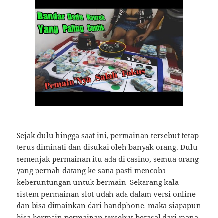
Sejak dulu hingga saat ini, permainan tersebut tetap
terus diminati dan disukai oleh banyak orang. Dulu
semenjak permainan itu ada di casino, semua orang
yang pernah datang ke sana pasti mencoba
keberuntungan untuk bermain. Sekarang kala
sistem permainan slot udah ada dalam versi online
dan bisa dimainkan dari handphone, maka siapapun
bisa bermain permainan tersebut berasal dari mana