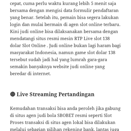
cepat, cuma perlu waktu kurang lebih 5 menit saja
bersama dengan mengisi data formulir pendaftaran
yang benar. Setelah itu, pemain bisa segera lakukan
login dan mulai bermain di agen slot online terbaru.
Kini judi online bisa dilaksanakan bersama dengan
mendatangi situs resmi mesin RTP Live slot 138
dolar Slot Online . Judi online bukan lagi haram bagi
masyarakat Indonesia, namun game slot dolar 138
tersebut sudah jadi hal yang lumrah gara-gara
semakin banyaknya website judi online yang
beredar di internet.
🔴 Live Streaming Pertandingan
Kemudahan transaksi bisa anda peroleh jika gabung
di situs agen judi bola SBOBET resmi seperti Slot
Proses transaksi di situs agen lokal bisa dilakukan
melalui sebagian pilihan rekening bank, lantas juga