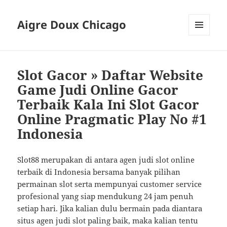
Aigre Doux Chicago
MENU
DAN
WIDGET
Slot Gacor » Daftar Website
Game Judi Online Gacor
Terbaik Kala Ini Slot Gacor
Online Pragmatic Play No #1
Indonesia
Slot88 merupakan di antara agen judi slot online
terbaik di Indonesia bersama banyak pilihan
permainan slot serta mempunyai customer service
profesional yang siap mendukung 24 jam penuh
setiap hari. Jika kalian dulu bermain pada diantara
situs agen judi slot paling baik, maka kalian tentu