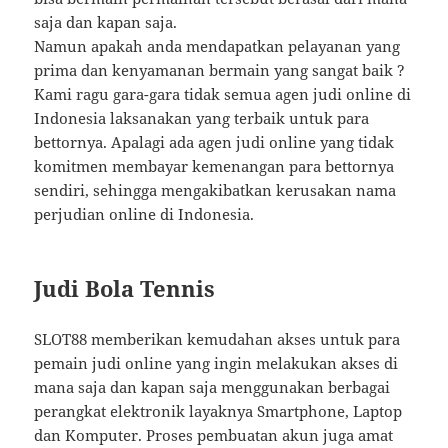
saja dan kapan saja.
Namun apakah anda mendapatkan pelayanan yang
prima dan kenyamanan bermain yang sangat baik ?
Kami ragu gara-gara tidak semua agen judi online di
Indonesia laksanakan yang terbaik untuk para
bettornya. Apalagi ada agen judi online yang tidak
komitmen membayar kemenangan para bettornya
sendiri, sehingga mengakibatkan kerusakan nama
perjudian online di Indonesia.
Judi Bola Tennis
SLOT88 memberikan kemudahan akses untuk para
pemain judi online yang ingin melakukan akses di
mana saja dan kapan saja menggunakan berbagai
perangkat elektronik layaknya Smartphone, Laptop
dan Komputer. Proses pembuatan akun juga amat