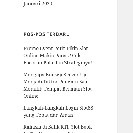
Januari 2020
POS-POS TERBARU
Promo Event Petir Bikin Slot
Online Makin Panas? Cek
Bocoran Pola dan Strateginya!
Mengapa Konsep Server Up
Menjadi Faktor Penentu Saat
Memilih Tempat Bermain Slot
Online
Langkah-Langkah Login Slot88
yang Tepat dan Aman
Rahasia di Balik RTP Slot Book