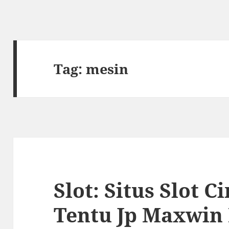
Tag:
mesin
Slot: Situs Slot 
Tentu Jp Maxwin