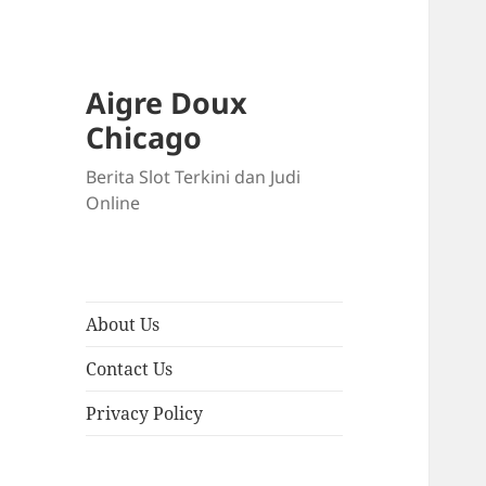
Aigre Doux
Chicago
Berita Slot Terkini dan Judi
Online
About Us
Contact Us
Privacy Policy