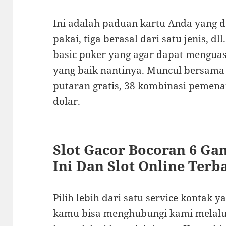
Ini adalah paduan kartu Anda yang d
pakai, tiga berasal dari satu jenis, d
basic poker yang agar dapat mengua
yang baik nantinya. Muncul bersama 
putaran gratis, 38 kombinasi pemenan
dolar.
Slot Gacor Bocoran 6 Ga
Ini Dan Slot Online Terb
Pilih lebih dari satu service kontak 
kamu bisa menghubungi kami melalu