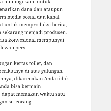
sa hubungi kami untuk
 penarikan dana dan ataupun
rm media sosial dan kanal
rut untuk memproduksi berita,
 sekarang menjadi produsen.
ita konvesional mempunyai
 dewan pers.
ngan kertas toilet, dan
erikutnya di atas gulungan.
nya, dikarenakan Anda tidak
nda bisa bermain
a dapat memakan waktu satu
gan seseorang.