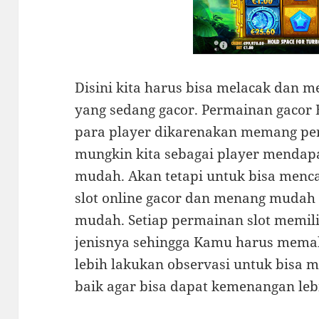
Disini kita harus bisa melacak dan
yang sedang gacor. Permainan gacor 
para player dikarenakan memang per
mungkin kita sebagai player menda
mudah. Akan tetapi untuk bisa men
slot online gacor dan menang mudah 
mudah. Setiap permainan slot memili
jenisnya sehingga Kamu harus memah
lebih lakukan observasi untuk bisa 
baik agar bisa dapat kemenangan le