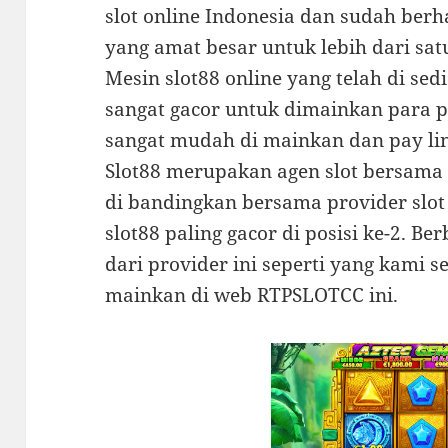
slot online Indonesia dan sudah be
yang amat besar untuk lebih dari satu
Mesin slot88 online yang telah di se
sangat gacor untuk dimainkan para p
sangat mudah di mainkan dan pay lin
Slot88 merupakan agen slot bersama
di bandingkan bersama provider slot 
slot88 paling gacor di posisi ke-2. Be
dari provider ini seperti yang kami 
mainkan di web RTPSLOTCC ini.