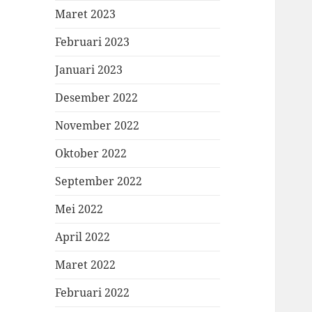
Maret 2023
Februari 2023
Januari 2023
Desember 2022
November 2022
Oktober 2022
September 2022
Mei 2022
April 2022
Maret 2022
Februari 2022