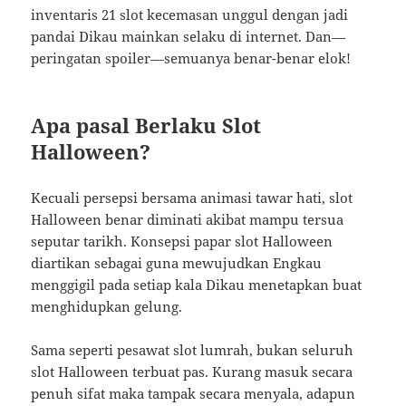
inventaris 21 slot kecemasan unggul dengan jadi
pandai Dikau mainkan selaku di internet. Dan—
peringatan spoiler—semuanya benar-benar elok!
Apa pasal Berlaku Slot
Halloween?
Kecuali persepsi bersama animasi tawar hati, slot
Halloween benar diminati akibat mampu tersua
seputar tarikh. Konsepsi papar slot Halloween
diartikan sebagai guna mewujudkan Engkau
menggigil pada setiap kala Dikau menetapkan buat
menghidupkan gelung.
Sama seperti pesawat slot lumrah, bukan seluruh
slot Halloween terbuat pas. Kurang masuk secara
penuh sifat maka tampak secara menyala, adapun