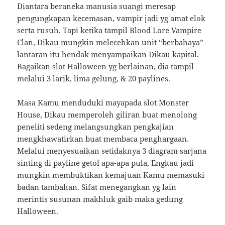
Diantara beraneka manusia suangi meresap
pengungkapan kecemasan, vampir jadi yg amat elok
serta rusuh. Tapi ketika tampil Blood Lore Vampire
Clan, Dikau mungkin melecehkan unit “berbahaya”
lantaran itu hendak menyampaikan Dikau kapital.
Bagaikan slot Halloween yg berlainan, dia tampil
melalui 3 larik, lima gelung, & 20 paylines.
Masa Kamu menduduki mayapada slot Monster
House, Dikau memperoleh giliran buat menolong
peneliti sedeng melangsungkan pengkajian
mengkhawatirkan buat membaca penghargaan.
Melalui menyesuaikan setidaknya 3 diagram sarjana
sinting di payline getol apa-apa pula, Engkau jadi
mungkin membuktikan kemajuan Kamu memasuki
badan tambahan. Sifat menegangkan yg lain
merintis susunan makhluk gaib maka gedung
Halloween.