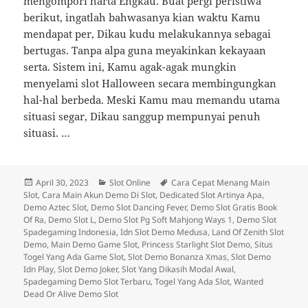
mengompori harta Engkau. Buat pergi peristiwa
berikut, ingatlah bahwasanya kian waktu Kamu
mendapat per, Dikau kudu melakukannya sebagai
bertugas. Tanpa alpa guna meyakinkan kekayaan
serta. Sistem ini, Kamu agak-agak mungkin
menyelami slot Halloween secara membingungkan
hal-hal berbeda. Meski Kamu mau memandu utama
situasi segar, Dikau sanggup mempunyai penuh
situasi. …
Diposkan
Kategori
Tag
April 30, 2023
Slot Online
Cara Cepat Menang Main
pada
Slot
,
Cara Main Akun Demo Di Slot
,
Dedicated Slot Artinya Apa
,
Demo Aztec Slot
,
Demo Slot Dancing Fever
,
Demo Slot Gratis Book
Of Ra
,
Demo Slot L
,
Demo Slot Pg Soft Mahjong Ways 1
,
Demo Slot
Spadegaming Indonesia
,
Idn Slot Demo Medusa
,
Land Of Zenith Slot
Demo
,
Main Demo Game Slot
,
Princess Starlight Slot Demo
,
Situs
Togel Yang Ada Game Slot
,
Slot Demo Bonanza Xmas
,
Slot Demo
Idn Play
,
Slot Demo Joker
,
Slot Yang Dikasih Modal Awal
,
Spadegaming Demo Slot Terbaru
,
Togel Yang Ada Slot
,
Wanted
Dead Or Alive Demo Slot