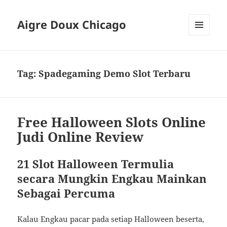
Aigre Doux Chicago
MENU
DAN
WIDGET
Tag:
Spadegaming Demo Slot Terbaru
Free Halloween Slots Online
Judi Online Review
21 Slot Halloween Termulia
secara Mungkin Engkau Mainkan
Sebagai Percuma
Kalau Engkau pacar pada setiap Halloween beserta,