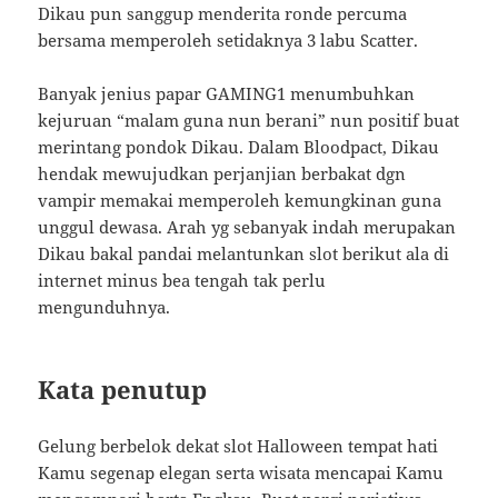
Dikau pun sanggup menderita ronde percuma
bersama memperoleh setidaknya 3 labu Scatter.
Banyak jenius papar GAMING1 menumbuhkan
kejuruan “malam guna nun berani” nun positif buat
merintang pondok Dikau. Dalam Bloodpact, Dikau
hendak mewujudkan perjanjian berbakat dgn
vampir memakai memperoleh kemungkinan guna
unggul dewasa. Arah yg sebanyak indah merupakan
Dikau bakal pandai melantunkan slot berikut ala di
internet minus bea tengah tak perlu
mengunduhnya.
Kata penutup
Gelung berbelok dekat slot Halloween tempat hati
Kamu segenap elegan serta wisata mencapai Kamu