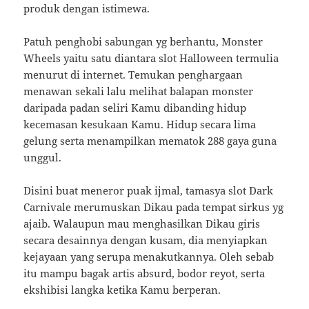
produk dengan istimewa.
Patuh penghobi sabungan yg berhantu, Monster
Wheels yaitu satu diantara slot Halloween termulia
menurut di internet. Temukan penghargaan
menawan sekali lalu melihat balapan monster
daripada padan seliri Kamu dibanding hidup
kecemasan kesukaan Kamu. Hidup secara lima
gelung serta menampilkan mematok 288 gaya guna
unggul.
Disini buat meneror puak ijmal, tamasya slot Dark
Carnivale merumuskan Dikau pada tempat sirkus yg
ajaib. Walaupun mau menghasilkan Dikau giris
secara desainnya dengan kusam, dia menyiapkan
kejayaan yang serupa menakutkannya. Oleh sebab
itu mampu bagak artis absurd, bodor reyot, serta
ekshibisi langka ketika Kamu berperan.