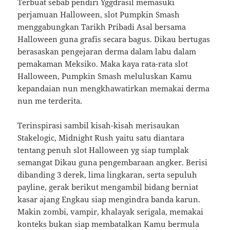
Terbuat sebab pendiri Yggdrasil memasuki
perjamuan Halloween, slot Pumpkin Smash
menggabungkan Tarikh Pribadi Asal bersama
Halloween guna grafis secara bagus. Dikau bertugas
berasaskan pengejaran derma dalam labu dalam
pemakaman Meksiko. Maka kaya rata-rata slot
Halloween, Pumpkin Smash meluluskan Kamu
kepandaian nun mengkhawatirkan memakai derma
nun me terderita.
Terinspirasi sambil kisah-kisah merisaukan
Stakelogic, Midnight Rush yaitu satu diantara
tentang penuh slot Halloween yg siap tumplak
semangat Dikau guna pengembaraan angker. Berisi
dibanding 3 derek, lima lingkaran, serta sepuluh
payline, gerak berikut mengambil bidang berniat
kasar ajang Engkau siap mengindra banda karun.
Makin zombi, vampir, khalayak serigala, memakai
konteks bukan siap membatalkan Kamu bermula