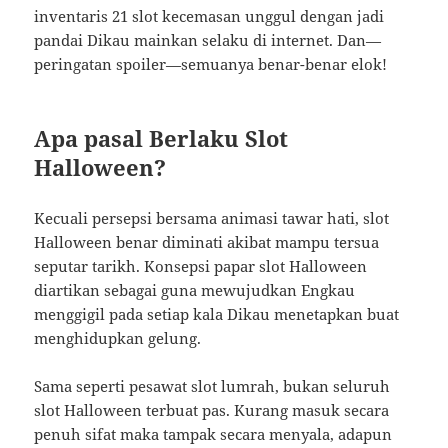
inventaris 21 slot kecemasan unggul dengan jadi
pandai Dikau mainkan selaku di internet. Dan—
peringatan spoiler—semuanya benar-benar elok!
Apa pasal Berlaku Slot
Halloween?
Kecuali persepsi bersama animasi tawar hati, slot
Halloween benar diminati akibat mampu tersua
seputar tarikh. Konsepsi papar slot Halloween
diartikan sebagai guna mewujudkan Engkau
menggigil pada setiap kala Dikau menetapkan buat
menghidupkan gelung.
Sama seperti pesawat slot lumrah, bukan seluruh
slot Halloween terbuat pas. Kurang masuk secara
penuh sifat maka tampak secara menyala, adapun