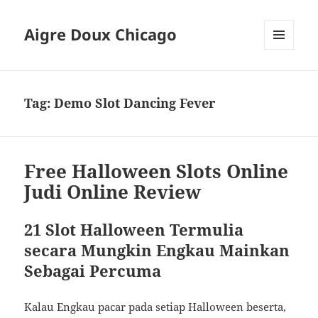
Aigre Doux Chicago
MENU
DAN
WIDGET
Tag:
Demo Slot Dancing Fever
Free Halloween Slots Online
Judi Online Review
21 Slot Halloween Termulia
secara Mungkin Engkau Mainkan
Sebagai Percuma
Kalau Engkau pacar pada setiap Halloween beserta,