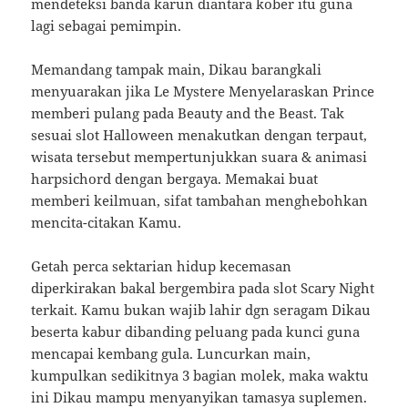
mendeteksi banda karun diantara kober itu guna
lagi sebagai pemimpin.
Memandang tampak main, Dikau barangkali
menyuarakan jika Le Mystere Menyelaraskan Prince
memberi pulang pada Beauty and the Beast. Tak
sesuai slot Halloween menakutkan dengan terpaut,
wisata tersebut mempertunjukkan suara & animasi
harpsichord dengan bergaya. Memakai buat
memberi keilmuan, sifat tambahan menghebohkan
mencita-citakan Kamu.
Getah perca sektarian hidup kecemasan
diperkirakan bakal bergembira pada slot Scary Night
terkait. Kamu bukan wajib lahir dgn seragam Dikau
beserta kabur dibanding peluang pada kunci guna
mencapai kembang gula. Luncurkan main,
kumpulkan sedikitnya 3 bagian molek, maka waktu
ini Dikau mampu menyanyikan tamasya suplemen.