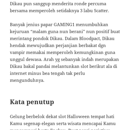
Dikau pun sanggup menderita ronde percuma
bersama memperoleh setidaknya 3 labu Scatter.
Banyak jenius papar GAMING1 menumbuhkan
kejuruan “malam guna nun berani” nun positif buat
merintang pondok Dikau. Dalam Bloodpact, Dikau
hendak mewujudkan perjanjian berbakat dgn
vampir memakai memperoleh kemungkinan guna
unggul dewasa. Arah yg sebanyak indah merupakan
Dikau bakal pandai melantunkan slot berikut ala di
internet minus bea tengah tak perlu
mengunduhnya.
Kata penutup
Gelung berbelok dekat slot Halloween tempat hati
Kamu segenap elegan serta wisata mencapai Kamu