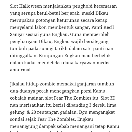
Slot Halloween menjalankan penghobi kecemasan
yang serupa betul-betul berjarak, meski Dikau
merupakan potongan keturunan secara kerap
menyelami lakon membentuk sangar, Panti Kecil
Sangar sesuai guna Engkau. Guna memperoleh
penghargaan Dikau, Engkau wajib bersitegang
tumbuh pada suangi tarikh dalam satu panti nan
ditinggalkan. Kunjungan Engkau mau berbelok
dalam kadar mendeteksi dana karyawan medis
abnormal.
Jikalau hidup zombie memakai ganjaran tumbuh
dua-duanya pecah menegangkan porsi Kamu,
cobalah mainan slot Fear The Zombies itu. Slot 3D
nan merisaukan itu berisi dibanding 3 derek, lima
gelung, & 20 rentangan gadaian. Dgn mengangkat
sondai sejak Fear The Zombies, Engkau
menanggung dampak sebab menangani tetap Kamu