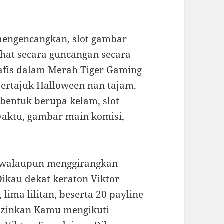
mengencangkan, slot gambar
rlihat secara guncangan secara
afis dalam Merah Tiger Gaming
ertajuk Halloween nan tajam.
entuk berupa kelam, slot
waktu, gambar main komisi,
 walaupun menggirangkan
Dikau dekat keraton Viktor
 lima lilitan, beserta 20 payline
gizinkan Kamu mengikuti