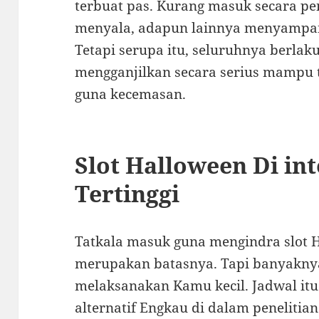
terbuat pas. Kurang masuk secara pe
menyala, adapun lainnya menyampai
Tetapi serupa itu, seluruhnya berlak
mengganjilkan secara serius mampu
guna kecemasan.
Slot Halloween Di in
Tertinggi
Tatkala masuk guna mengindra slot 
merupakan batasnya. Tapi banyaknya
melaksanakan Kamu kecil. Jadwal itu
alternatif Engkau di dalam penelitia