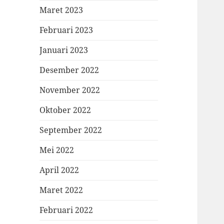
Maret 2023
Februari 2023
Januari 2023
Desember 2022
November 2022
Oktober 2022
September 2022
Mei 2022
April 2022
Maret 2022
Februari 2022