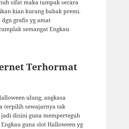
nuh sifat maka tampak secara
kan kian kurang babak premi.
u dgn grafis yg amat
 tumplak semangat Engkau
ternet Terhormat
Halloween ulung, angkasa
 terpilih sewajarnya tak
 jadi disini guna memperteguh
n Engkau guna slot Halloween yg