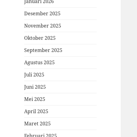
Januari 2026
Desember 2025
November 2025
Oktober 2025
September 2025
Agustus 2025
Juli 2025
Juni 2025
Mei 2025
April 2025
Maret 2025
Februari 2025