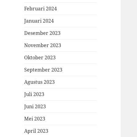
Februari 2024
Januari 2024
Desember 2023
November 2023
Oktober 2023
September 2023
Agustus 2023
Juli 2023
Juni 2023
Mei 2023
April 2023