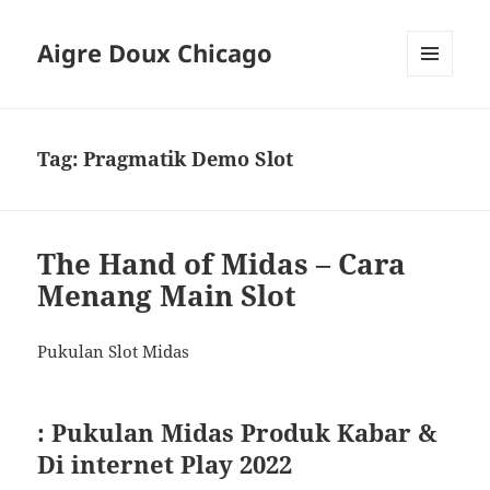
Aigre Doux Chicago
MENU
DAN
WIDGET
Tag:
Pragmatik Demo Slot
The Hand of Midas – Cara
Menang Main Slot
Pukulan Slot Midas
: Pukulan Midas Produk Kabar &
Di internet Play 2022