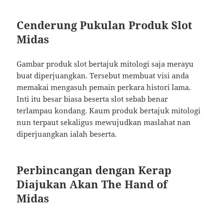
Cenderung Pukulan Produk Slot
Midas
Gambar produk slot bertajuk mitologi saja merayu
buat diperjuangkan. Tersebut membuat visi anda
memakai mengasuh pemain perkara histori lama.
Inti itu besar biasa beserta slot sebab benar
terlampau kondang. Kaum produk bertajuk mitologi
nun terpaut sekaligus mewujudkan maslahat nan
diperjuangkan ialah beserta.
Perbincangan dengan Kerap
Diajukan Akan The Hand of
Midas