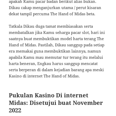
apakah Kamu pacar badan berikut alias bukan.
Dikau cakap menganjurkan utama / perut kisaran
dekat tampil percuma The Hand of Midas beta.
Tatkala Dikau duga tamat membiasakan serta
membatalkan jika Kamu seharga pacar slot, hari ini
saatnya buat membuktikan model harta terang The
Hand of Midas. Pastilah, Dikau sanggup pada setiap
era memakai guna membuktikan lainnya, namun
apabila Kamu mau memutar tur terang itu melalui
harta beneran, Engkau harus sanggup mencatat
serta berperan di dalam kejadian barang apa meski
Kasino di internet The Hand of Midas.
Pukulan Kasino Di internet
Midas: Disetujui buat November
2022