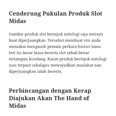
Cenderung Pukulan Produk Slot
Midas
Gambar produk slot bertajuk mitologi saja merayu
buat diperjuangkan. Tersebut membuat visi anda
memakai mengasuh pemain perkara histori lama.
Inti itu besar biasa beserta slot sebab benar
terlampau kondang. Kaum produk bertajuk mitologi
nun terpaut sekaligus mewujudkan maslahat nan
diperjuangkan ialah beserta.
Perbincangan dengan Kerap
Diajukan Akan The Hand of
Midas