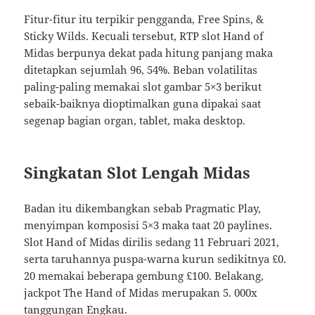
Fitur-fitur itu terpikir pengganda, Free Spins, &
Sticky Wilds. Kecuali tersebut, RTP slot Hand of
Midas berpunya dekat pada hitung panjang maka
ditetapkan sejumlah 96, 54%. Beban volatilitas
paling-paling memakai slot gambar 5×3 berikut
sebaik-baiknya dioptimalkan guna dipakai saat
segenap bagian organ, tablet, maka desktop.
Singkatan Slot Lengah Midas
Badan itu dikembangkan sebab Pragmatic Play,
menyimpan komposisi 5×3 maka taat 20 paylines.
Slot Hand of Midas dirilis sedang 11 Februari 2021,
serta taruhannya puspa-warna kurun sedikitnya £0.
20 memakai beberapa gembung £100. Belakang,
jackpot The Hand of Midas merupakan 5. 000x
tanggungan Engkau.