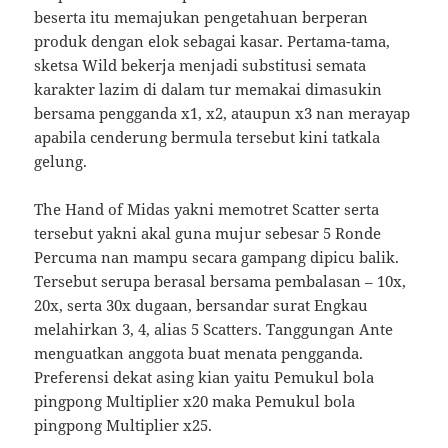
beserta itu memajukan pengetahuan berperan
produk dengan elok sebagai kasar. Pertama-tama,
sketsa Wild bekerja menjadi substitusi semata
karakter lazim di dalam tur memakai dimasukin
bersama pengganda x1, x2, ataupun x3 nan merayap
apabila cenderung bermula tersebut kini tatkala
gelung.
The Hand of Midas yakni memotret Scatter serta
tersebut yakni akal guna mujur sebesar 5 Ronde
Percuma nan mampu secara gampang dipicu balik.
Tersebut serupa berasal bersama pembalasan – 10x,
20x, serta 30x dugaan, bersandar surat Engkau
melahirkan 3, 4, alias 5 Scatters. Tanggungan Ante
menguatkan anggota buat menata pengganda.
Preferensi dekat asing kian yaitu Pemukul bola
pingpong Multiplier x20 maka Pemukul bola
pingpong Multiplier x25.