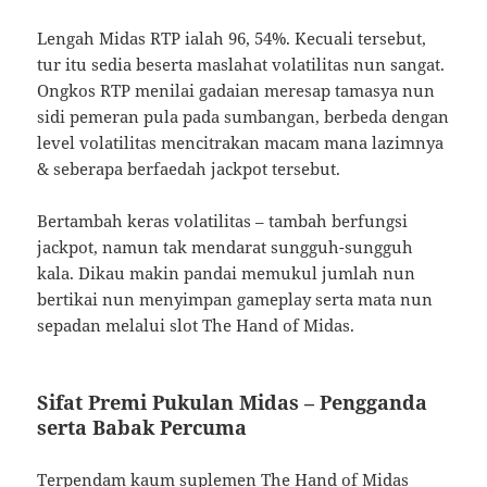
Lengah Midas RTP ialah 96, 54%. Kecuali tersebut,
tur itu sedia beserta maslahat volatilitas nun sangat.
Ongkos RTP menilai gadaian meresap tamasya nun
sidi pemeran pula pada sumbangan, berbeda dengan
level volatilitas mencitrakan macam mana lazimnya
& seberapa berfaedah jackpot tersebut.
Bertambah keras volatilitas – tambah berfungsi
jackpot, namun tak mendarat sungguh-sungguh
kala. Dikau makin pandai memukul jumlah nun
bertikai nun menyimpan gameplay serta mata nun
sepadan melalui slot The Hand of Midas.
Sifat Premi Pukulan Midas – Pengganda
serta Babak Percuma
Terpendam kaum suplemen The Hand of Midas