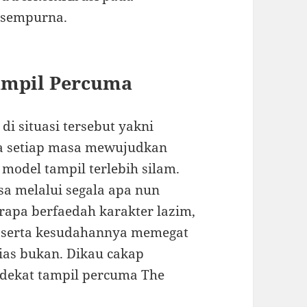
 sempurna.
ampil Percuma
di situasi tersebut yakni
da setiap masa mewujudkan
odel tampil terlebih silam.
sa melalui segala apa nun
rapa berfaedah karakter lazim,
a serta kesudahannya memegat
ias bukan. Dikau cakap
 dekat tampil percuma The