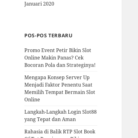
Januari 2020
POS-POS TERBARU
Promo Event Petir Bikin Slot
Online Makin Panas? Cek
Bocoran Pola dan Strateginya!
Mengapa Konsep Server Up
Menjadi Faktor Penentu Saat
Memilih Tempat Bermain Slot
Online
Langkah-Langkah Login Slot88
yang Tepat dan Aman
Rahasia di Balik RTP Slot Book