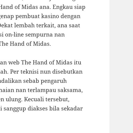
e Hand of Midas ana. Engkau siap
genap pembuat kasino dengan
ekat lembah terkait, ana saat
isi on-line sempurna nan
The Hand of Midas.
n web The Hand of Midas itu
lah. Per teknisi nun disebutkan
endalikan sebab pengaruh
aian nan terlampau saksama,
 ulung. Kecuali tersebut,
i sanggup diakses bila sekadar