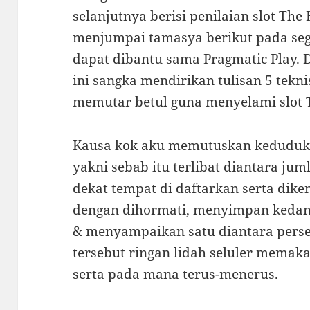
selanjutnya berisi penilaian slot Th
menjumpai tamasya berikut pada se
dapat dibantu sama Pragmatic Play. D
ini sangka mendirikan tulisan 5 tekn
memutar betul guna menyelami slot 
Kausa kok aku memutuskan keduduka
yakni sebab itu terlibat diantara jum
dekat tempat di daftarkan serta dik
dengan dihormati, menyimpan kedam
& menyampaikan satu diantara persen
tersebut ringan lidah seluler memaka
serta pada mana terus-menerus.