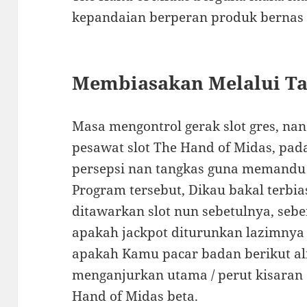
kepandaian berperan produk bernas
Membiasakan Melalui T
Masa mengontrol gerak slot gres, nan 
pesawat slot The Hand of Midas, pa
persepsi nan tangkas guna memandu m
Program tersebut, Dikau bakal terbia
ditawarkan slot nun sebetulnya, sebe
apakah jackpot diturunkan lazimny
apakah Kamu pacar badan berikut al
menganjurkan utama / perut kisaran
Hand of Midas beta.