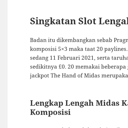
Singkatan Slot Leng
Badan itu dikembangkan sebab Prag
komposisi 5×3 maka taat 20 paylines. 
sedang 11 Februari 2021, serta tar
sedikitnya £0. 20 memakai beberapa
jackpot The Hand of Midas merupaka
Lengkap Lengah Midas K
Komposisi