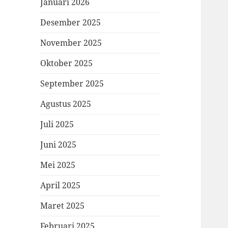
Januari 2026
Desember 2025
November 2025
Oktober 2025
September 2025
Agustus 2025
Juli 2025
Juni 2025
Mei 2025
April 2025
Maret 2025
Februari 2025