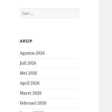
Cari
untuk:
ARSIP
Agustus 2026
Juli 2026
Mei 2026
April 2026
Maret 2026
Februari 2026