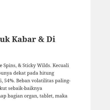
duk Kabar & Di
ee Spins, & Sticky Wilds. Kecuali
rpunya dekat pada hitung
 54%. Beban volatilitas paling-
kut sebaik-baiknya
ap bagian organ, tablet, maka