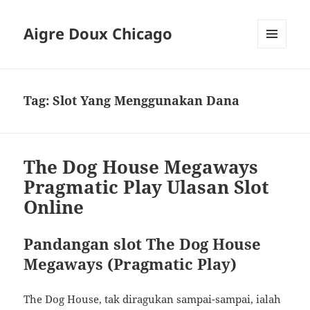
Aigre Doux Chicago
MENU
DAN
WIDGET
Tag:
Slot Yang Menggunakan Dana
The Dog House Megaways
Pragmatic Play Ulasan Slot
Online
Pandangan slot The Dog House
Megaways (Pragmatic Play)
The Dog House, tak diragukan sampai-sampai, ialah