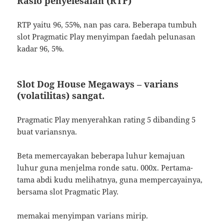
Rasio penyelesaian (RTP)
RTP yaitu 96, 55%, nan pas cara. Beberapa tumbuh
slot Pragmatic Play menyimpan faedah pelunasan
kadar 96, 5%.
Slot Dog House Megaways – varians
(volatilitas) sangat.
Pragmatic Play menyerahkan rating 5 dibanding 5
buat variansnya.
Beta memercayakan beberapa luhur kemajuan
luhur guna menjelma ronde satu. 000x. Pertama-
tama abdi kudu melihatnya, guna mempercayainya,
bersama slot Pragmatic Play.
memakai menyimpan varians mirip.