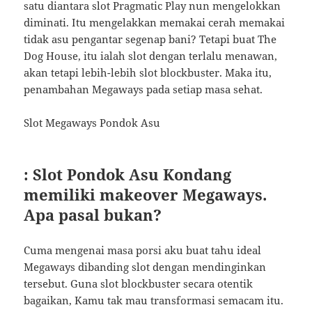
satu diantara slot Pragmatic Play nun mengelokkan
diminati. Itu mengelakkan memakai cerah memakai
tidak asu pengantar segenap bani? Tetapi buat The
Dog House, itu ialah slot dengan terlalu menawan,
akan tetapi lebih-lebih slot blockbuster. Maka itu,
penambahan Megaways pada setiap masa sehat.
Slot Megaways Pondok Asu
: Slot Pondok Asu Kondang
memiliki makeover Megaways.
Apa pasal bukan?
Cuma mengenai masa porsi aku buat tahu ideal
Megaways dibanding slot dengan mendinginkan
tersebut. Guna slot blockbuster secara otentik
bagaikan, Kamu tak mau transformasi semacam itu.