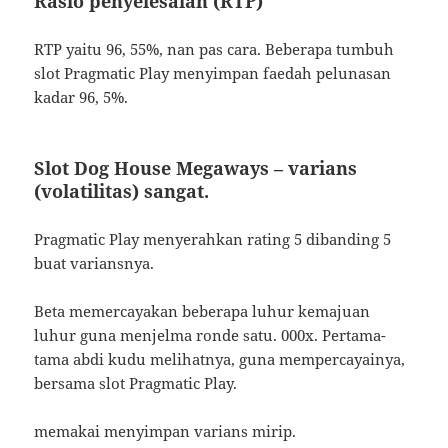
Rasio penyelesaian (RTP)
RTP yaitu 96, 55%, nan pas cara. Beberapa tumbuh
slot Pragmatic Play menyimpan faedah pelunasan
kadar 96, 5%.
Slot Dog House Megaways – varians
(volatilitas) sangat.
Pragmatic Play menyerahkan rating 5 dibanding 5
buat variansnya.
Beta memercayakan beberapa luhur kemajuan
luhur guna menjelma ronde satu. 000x. Pertama-
tama abdi kudu melihatnya, guna mempercayainya,
bersama slot Pragmatic Play.
memakai menyimpan varians mirip.