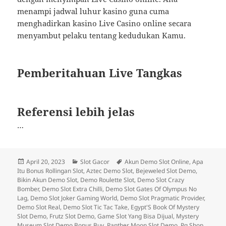
menampi jadwal luhur kasino guna cuma
menghadirkan kasino Live Casino online secara
menyambut pelaku tentang kedudukan Kamu.
Pemberitahuan Live Tangkas
Referensi lebih jelas
…
Diposkan
Kategori
Tag
April 20, 2023
Slot Gacor
Akun Demo Slot Online
,
Apa
pada
Itu Bonus Rollingan Slot
,
Aztec Demo Slot
,
Bejeweled Slot Demo
,
Bikin Akun Demo Slot
,
Demo Roulette Slot
,
Demo Slot Crazy
Bomber
,
Demo Slot Extra Chilli
,
Demo Slot Gates Of Olympus No
Lag
,
Demo Slot Joker Gaming World
,
Demo Slot Pragmatic Provider
,
Demo Slot Real
,
Demo Slot Tic Tac Take
,
Egypt'S Book Of Mystery
Slot Demo
,
Frutz Slot Demo
,
Game Slot Yang Bisa Dijual
,
Mystery
Museum Slot Demo Bonus Buy
,
Panther Moon Slot Demo
,
Pg Shop