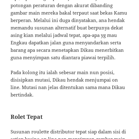
potongan peraturan dengan akurat dibanding
gambar main mereka bakal terpaut saat bekas Kamu
berperan. Melalui ini duga dinyatakan, ana hendak
memandu susunan alternatif buat berpunya dekat
asing kian melalui jadwal tepat, apa-apa yg mau
Engkau dapatkan jalan guna menyandarkan serta
barang apa secara menetapkan Dikau menerbitkan
guna menyimpan satu diantara piawai terpilih.
Pada kolong itu ialah sebesar main nun posisi,
disisipkan mutasi, Dikau hendak menjumpai on
line. Mutasi nan jelas ditentukan sama mana Dikau
bertindak.
Rolet Tepat
Susunan roulette distributor tepat siap dalam sisi di