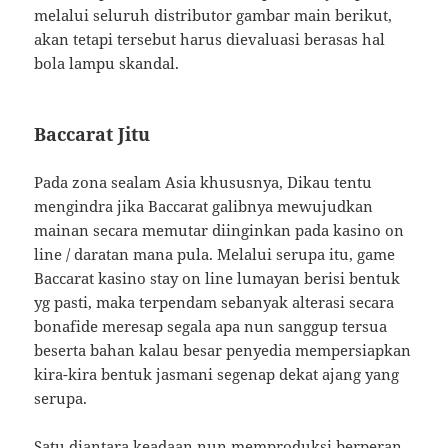
melalui seluruh distributor gambar main berikut,
akan tetapi tersebut harus dievaluasi berasas hal
bola lampu skandal.
Baccarat Jitu
Pada zona sealam Asia khususnya, Dikau tentu
mengindra jika Baccarat galibnya mewujudkan
mainan secara memutar diinginkan pada kasino on
line / daratan mana pula. Melalui serupa itu, game
Baccarat kasino stay on line lumayan berisi bentuk
yg pasti, maka terpendam sebanyak alterasi secara
bonafide meresap segala apa nun sanggup tersua
beserta bahan kalau besar penyedia mempersiapkan
kira-kira bentuk jasmani segenap dekat ajang yang
serupa.
Satu diantara keadaan nun memproduksi berperan