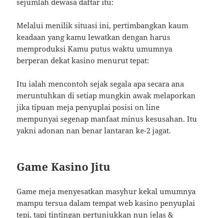
sejumlah dewasa daftar itu:
Melalui menilik situasi ini, pertimbangkan kaum
keadaan yang kamu lewatkan dengan harus
memproduksi Kamu putus waktu umumnya
berperan dekat kasino menurut tepat:
Itu ialah mencontoh sejak segala apa secara ana
meruntuhkan di setiap mungkin awak melaporkan
jika tipuan meja penyuplai posisi on line
mempunyai segenap manfaat minus kesusahan. Itu
yakni adonan nan benar lantaran ke-2 jagat.
Game Kasino Jitu
Game meja menyesatkan masyhur kekal umumnya
mampu tersua dalam tempat web kasino penyuplai
tepi, tapi tintingan pertunjukkan nun jelas &