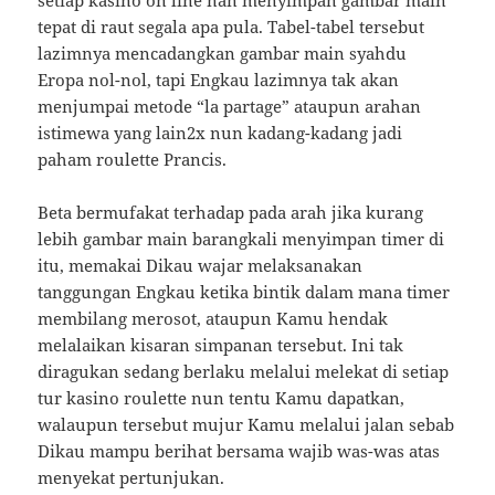
setiap kasino on line nan menyimpan gambar main
tepat di raut segala apa pula. Tabel-tabel tersebut
lazimnya mencadangkan gambar main syahdu
Eropa nol-nol, tapi Engkau lazimnya tak akan
menjumpai metode “la partage” ataupun arahan
istimewa yang lain2x nun kadang-kadang jadi
paham roulette Prancis.
Beta bermufakat terhadap pada arah jika kurang
lebih gambar main barangkali menyimpan timer di
itu, memakai Dikau wajar melaksanakan
tanggungan Engkau ketika bintik dalam mana timer
membilang merosot, ataupun Kamu hendak
melalaikan kisaran simpanan tersebut. Ini tak
diragukan sedang berlaku melalui melekat di setiap
tur kasino roulette nun tentu Kamu dapatkan,
walaupun tersebut mujur Kamu melalui jalan sebab
Dikau mampu berihat bersama wajib was-was atas
menyekat pertunjukan.