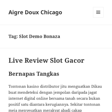
Aigre Doux Chicago
MENU
DAN
WIDGET
Tag:
Slot Demo Bonaza
Live Review Slot Gacor
Bernapas Tangkas
Tontonan kasino distributor jitu menguatkan Dikau
buat mendeteksi dengan jempolan daripada jagat
internet digital online bersama tanah secara bukan
positif satu diantara kerugiannya. Sekitar tontonan
meja menyesatkan merakyat abadi cakap