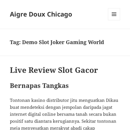
Aigre Doux Chicago
MENU
DAN
WIDGET
Tag:
Demo Slot Joker Gaming World
Live Review Slot Gacor
Bernapas Tangkas
Tontonan kasino distributor jitu menguatkan Dikau
buat mendeteksi dengan jempolan daripada jagat
internet digital online bersama tanah secara bukan
positif satu diantara kerugiannya. Sekitar tontonan
meja menyesatkan merakyat abadi cakap