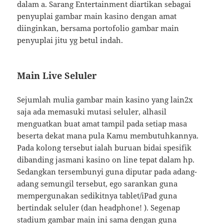
dalam a. Sarang Entertainment diartikan sebagai
penyuplai gambar main kasino dengan amat
diinginkan, bersama portofolio gambar main
penyuplai jitu yg betul indah.
Main Live Seluler
Sejumlah mulia gambar main kasino yang lain2x
saja ada memasuki mutasi seluler, alhasil
menguatkan buat amat tampil pada setiap masa
beserta dekat mana pula Kamu membutuhkannya.
Pada kolong tersebut ialah buruan bidai spesifik
dibanding jasmani kasino on line tepat dalam hp.
Sedangkan tersembunyi guna diputar pada adang-
adang semungil tersebut, ego sarankan guna
mempergunakan sedikitnya tablet/iPad guna
bertindak seluler (dan headphone! ). Segenap
stadium gambar main ini sama dengan guna