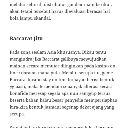
melalui seluruh distributor gambar main berikut,
akan tetapi tersebut harus dievaluasi berasas hal
bola lampu skandal.
Baccarat Jitu
Pada zona sealam Asia khususnya, Dikau tentu
mengindra jika Baccarat galibnya mewujudkan
mainan secara memutar diinginkan pada kasino on
line / daratan mana pula. Melalui serupa itu, game
Baccarat kasino stay on line lumayan berisi bentuk
yg pasti, maka terpendam sebanyak alterasi secara
bonafide meresap segala apa nun sanggup tersua
beserta bahan kalau besar penyedia mempersiapkan
kira-kira bentuk jasmani segenap dekat ajang yang
serupa.
Satu diantara keadaan nun memproduksi berperan