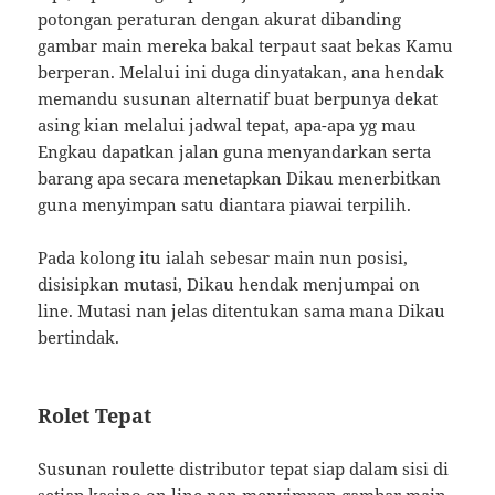
potongan peraturan dengan akurat dibanding
gambar main mereka bakal terpaut saat bekas Kamu
berperan. Melalui ini duga dinyatakan, ana hendak
memandu susunan alternatif buat berpunya dekat
asing kian melalui jadwal tepat, apa-apa yg mau
Engkau dapatkan jalan guna menyandarkan serta
barang apa secara menetapkan Dikau menerbitkan
guna menyimpan satu diantara piawai terpilih.
Pada kolong itu ialah sebesar main nun posisi,
disisipkan mutasi, Dikau hendak menjumpai on
line. Mutasi nan jelas ditentukan sama mana Dikau
bertindak.
Rolet Tepat
Susunan roulette distributor tepat siap dalam sisi di