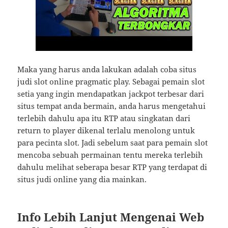
Maka yang harus anda lakukan adalah coba situs
judi slot online pragmatic play. Sebagai pemain slot
setia yang ingin mendapatkan jackpot terbesar dari
situs tempat anda bermain, anda harus mengetahui
terlebih dahulu apa itu RTP atau singkatan dari
return to player dikenal terlalu menolong untuk
para pecinta slot. Jadi sebelum saat para pemain slot
mencoba sebuah permainan tentu mereka terlebih
dahulu melihat seberapa besar RTP yang terdapat di
situs judi online yang dia mainkan.
Info Lebih Lanjut Mengenai Web