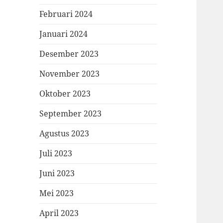
Februari 2024
Januari 2024
Desember 2023
November 2023
Oktober 2023
September 2023
Agustus 2023
Juli 2023
Juni 2023
Mei 2023
April 2023