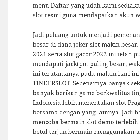
menu Daftar yang udah kami sediak
slot resmi guna mendapatkan akun web
Jadi peluang untuk menjadi pemenang 
besar di dana joker slot makin besar
2021 serta slot gacor 2022 ini telah 
mendapati jacktpot paling besar, wa
ini terutamanya pada malam hari ini 
TINDERSLOT. Sebenarnya banyak sekal
banyak berikan game berkwalitas ti
Indonesia lebih menentukan slot Pra
bersama dengan yang lainnya. Jadi b
mencoba bermain slot demo terlebih 
betul terjun bermain menggunakan ua