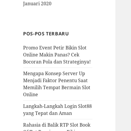
Januari 2020
POS-POS TERBARU
Promo Event Petir Bikin Slot
Online Makin Panas? Cek
Bocoran Pola dan Strateginya!
Mengapa Konsep Server Up
Menjadi Faktor Penentu Saat
Memilih Tempat Bermain Slot
Online
Langkah-Langkah Login Slot88
yang Tepat dan Aman
Rahasia di Balik RTP Slot Book