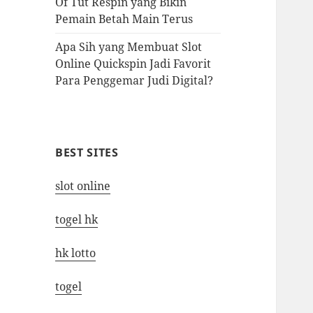
Of Tut Respin yang Bikin
Pemain Betah Main Terus
Apa Sih yang Membuat Slot
Online Quickspin Jadi Favorit
Para Penggemar Judi Digital?
BEST SITES
slot online
togel hk
hk lotto
togel