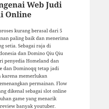
ngenai Web Judi
i Online
roses kurang berasal dari 5
anan paling baik dan menerima
 setia. Sebagai raja di
ndonesia dan Domino Qiu Qiu
Dari penyedia Homeland dan
e dan Dominoqq tetap jadi
in karena memerlukan
memenangkan permainan. Flow
ng dikenal sebagai slot online
puluhan game yang menarik
i review banyak youtuber.