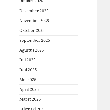
Januari 2026
Desember 2025
November 2025
Oktober 2025
September 2025
Agustus 2025
Juli 2025
Juni 2025
Mei 2025
April 2025
Maret 2025
Februari 2025