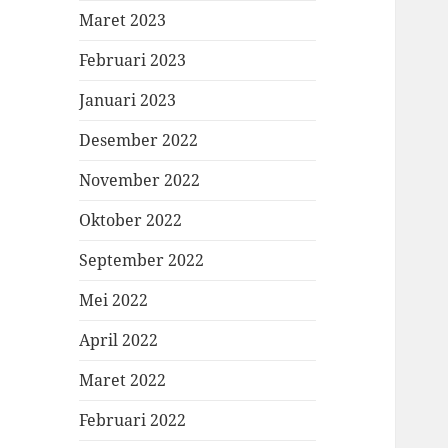
Maret 2023
Februari 2023
Januari 2023
Desember 2022
November 2022
Oktober 2022
September 2022
Mei 2022
April 2022
Maret 2022
Februari 2022