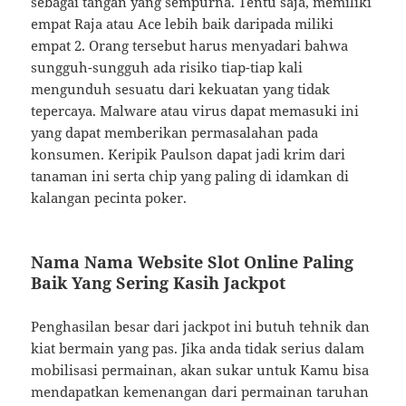
sebagai tangan yang sempurna. Tentu saja, memiliki
empat Raja atau Ace lebih baik daripada miliki
empat 2. Orang tersebut harus menyadari bahwa
sungguh-sungguh ada risiko tiap-tiap kali
mengunduh sesuatu dari kekuatan yang tidak
tepercaya. Malware atau virus dapat memasuki ini
yang dapat memberikan permasalahan pada
konsumen. Keripik Paulson dapat jadi krim dari
tanaman ini serta chip yang paling di idamkan di
kalangan pecinta poker.
Nama Nama Website Slot Online Paling
Baik Yang Sering Kasih Jackpot
Penghasilan besar dari jackpot ini butuh tehnik dan
kiat bermain yang pas. Jika anda tidak serius dalam
mobilisasi permainan, akan sukar untuk Kamu bisa
mendapatkan kemenangan dari permainan taruhan