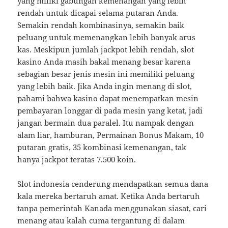
yang miliki gabungan kemenangan yang lebih
rendah untuk dicapai selama putaran Anda.
Semakin rendah kombinasinya, semakin baik
peluang untuk memenangkan lebih banyak arus
kas. Meskipun jumlah jackpot lebih rendah, slot
kasino Anda masih bakal menang besar karena
sebagian besar jenis mesin ini memiliki peluang
yang lebih baik. Jika Anda ingin menang di slot,
pahami bahwa kasino dapat menempatkan mesin
pembayaran longgar di pada mesin yang ketat, jadi
jangan bermain dua paralel. Itu nampak dengan
alam liar, hamburan, Permainan Bonus Makam, 10
putaran gratis, 35 kombinasi kemenangan, tak
hanya jackpot teratas 7.500 koin.
Slot indonesia cenderung mendapatkan semua dana
kala mereka bertaruh amat. Ketika Anda bertaruh
tanpa pemerintah Kanada menggunakan siasat, cari
menang atau kalah cuma tergantung di dalam