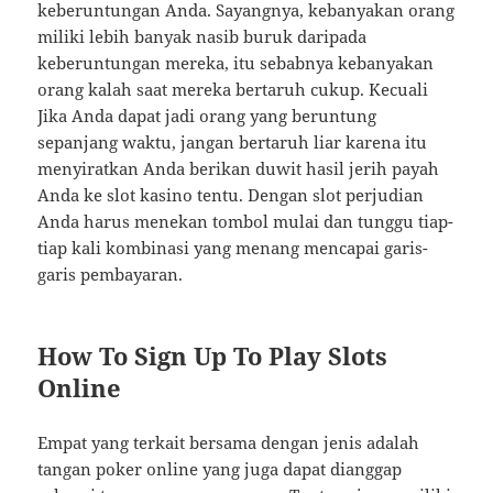
keberuntungan Anda. Sayangnya, kebanyakan orang
miliki lebih banyak nasib buruk daripada
keberuntungan mereka, itu sebabnya kebanyakan
orang kalah saat mereka bertaruh cukup. Kecuali
Jika Anda dapat jadi orang yang beruntung
sepanjang waktu, jangan bertaruh liar karena itu
menyiratkan Anda berikan duwit hasil jerih payah
Anda ke slot kasino tentu. Dengan slot perjudian
Anda harus menekan tombol mulai dan tunggu tiap-
tiap kali kombinasi yang menang mencapai garis-
garis pembayaran.
How To Sign Up To Play Slots
Online
Empat yang terkait bersama dengan jenis adalah
tangan poker online yang juga dapat dianggap