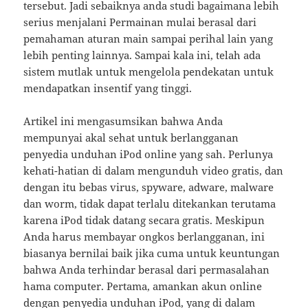
tersebut. Jadi sebaiknya anda studi bagaimana lebih
serius menjalani Permainan mulai berasal dari
pemahaman aturan main sampai perihal lain yang
lebih penting lainnya. Sampai kala ini, telah ada
sistem mutlak untuk mengelola pendekatan untuk
mendapatkan insentif yang tinggi.
Artikel ini mengasumsikan bahwa Anda
mempunyai akal sehat untuk berlangganan
penyedia unduhan iPod online yang sah. Perlunya
kehati-hatian di dalam mengunduh video gratis, dan
dengan itu bebas virus, spyware, adware, malware
dan worm, tidak dapat terlalu ditekankan terutama
karena iPod tidak datang secara gratis. Meskipun
Anda harus membayar ongkos berlangganan, ini
biasanya bernilai baik jika cuma untuk keuntungan
bahwa Anda terhindar berasal dari permasalahan
hama computer. Pertama, amankan akun online
dengan penyedia unduhan iPod, yang di dalam