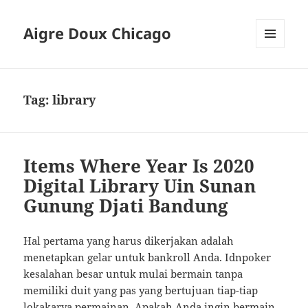
Aigre Doux Chicago
MENU
DAN
WIDGET
Tag:
library
Items Where Year Is 2020
Digital Library Uin Sunan
Gunung Djati Bandung
Hal pertama yang harus dikerjakan adalah
menetapkan gelar untuk bankroll Anda. Idnpoker
kesalahan besar untuk mulai bermain tanpa
memiliki duit yang pas yang bertujuan tiap-tiap
lokakarya permainan. Apakah Anda ingin bermain