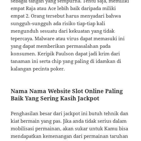
sebagai tangan yang sempurna. Tentu saja, memiliki
empat Raja atau Ace lebih baik daripada miliki
empat 2. Orang tersebut harus menyadari bahwa
sungguh-sungguh ada risiko tiap-tiap kali
mengunduh sesuatu dari kekuatan yang tidak
tepercaya. Malware atau virus dapat memasuki ini
yang dapat memberikan permasalahan pada
konsumen. Keripik Paulson dapat jadi krim dari
tanaman ini serta chip yang paling di idamkan di
kalangan pecinta poker.
Nama Nama Website Slot Online Paling
Baik Yang Sering Kasih Jackpot
Penghasilan besar dari jackpot ini butuh tehnik dan
kiat bermain yang pas. Jika anda tidak serius dalam
mobilisasi permainan, akan sukar untuk Kamu bisa
mendapatkan kemenangan dari permainan taruhan