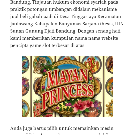
Bandung. Tinjauan hukum ekonomi syariah pada
praktik potongan timbangan didalam mekanisme
jual beli gabah padi di Desa Tinggarjaya Kecamatan
Jatilawang Kabupaten Banyumas.Sarjana thesis, UIN
Sunan Gunung Djati Bandung. Dengan senang hati
kami memberikan kumpulan nama nama website
pencipta game slot terbesar di atas.
Anda juga harus pilih untuk memainkan mesin