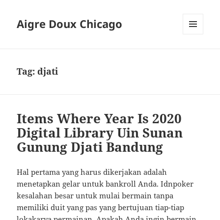
Aigre Doux Chicago
MENU
DAN
WIDGET
Tag:
djati
Items Where Year Is 2020
Digital Library Uin Sunan
Gunung Djati Bandung
Hal pertama yang harus dikerjakan adalah
menetapkan gelar untuk bankroll Anda. Idnpoker
kesalahan besar untuk mulai bermain tanpa
memiliki duit yang pas yang bertujuan tiap-tiap
lokakarya permainan. Apakah Anda ingin bermain