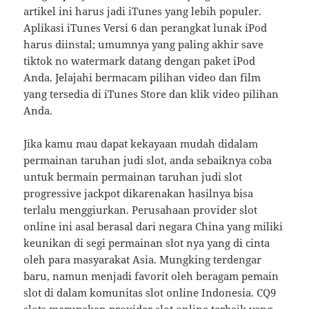
artikel ini harus jadi iTunes yang lebih populer.
Aplikasi iTunes Versi 6 dan perangkat lunak iPod
harus diinstal; umumnya yang paling akhir save
tiktok no watermark datang dengan paket iPod
Anda. Jelajahi bermacam pilihan video dan film
yang tersedia di iTunes Store dan klik video pilihan
Anda.
Jika kamu mau dapat kekayaan mudah didalam
permainan taruhan judi slot, anda sebaiknya coba
untuk bermain permainan taruhan judi slot
progressive jackpot dikarenakan hasilnya bisa
terlalu menggiurkan. Perusahaan provider slot
online ini asal berasal dari negara China yang miliki
keunikan di segi permainan slot nya yang di cinta
oleh para masyarakat Asia. Mungking terdengar
baru, namun menjadi favorit oleh beragam pemain
slot di dalam komunitas slot online Indonesia. CQ9